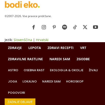
©2007-2026. Vse pravice pridržane.
Jezik:
Slovenščina
|
Hrvatski
ZDRAVJE
LEPOTA
ZDRAVI RECEPTI
VRT
ZDRAVILNE RASTLINE
NAREDI SAM
ZGODBE
ASTRO
OSEBNA RAST
EKOLOGIJA & OKOLJE
ŽIVALI
JOGA
LOKALNO
NAREDI SAM
HOROSKOP
POGOVORI
ZADNJE OBJAVE