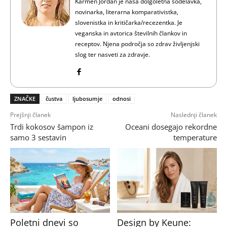
Karmen Jordan je naša dolgoletna sodelavka,
novinarka, literarna komparativistka,
slovenistka in kritičarka/recezentka. Je
veganska in avtorica številnih člankov in
receptov. Njena področja so zdrav življenjski
slog ter nasveti za zdravje.
ZNAČKE
čustva
ljubosumje
odnosi
Prejšnji članek
Naslednji članek
Trdi kokosov šampon iz
Oceani dosegajo rekordne
samo 3 sestavin
temperature
Poletni dnevi so
Design by Keune: