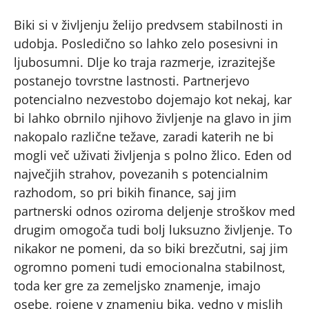
Biki si v življenju želijo predvsem stabilnosti in
udobja. Posledično so lahko zelo posesivni in
ljubosumni. Dlje ko traja razmerje, izrazitejše
postanejo tovrstne lastnosti. Partnerjevo
potencialno nezvestobo dojemajo kot nekaj, kar
bi lahko obrnilo njihovo življenje na glavo in jim
nakopalo različne težave, zaradi katerih ne bi
mogli več uživati življenja s polno žlico. Eden od
največjih strahov, povezanih s potencialnim
razhodom, so pri bikih finance, saj jim
partnerski odnos oziroma deljenje stroškov med
drugim omogoča tudi bolj luksuzno življenje. To
nikakor ne pomeni, da so biki brezčutni, saj jim
ogromno pomeni tudi emocionalna stabilnost,
toda ker gre za zemeljsko znamenje, imajo
osebe, rojene v znamenju bika, vedno v mislih