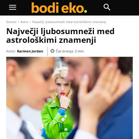
Domov
Astro
Največji ljubosumneži med astrološkimi znamenji
Največji ljubosumneži med
astrološkimi znamenji
Avtor:
Karmen Jordan
Čas branja:
2
min.