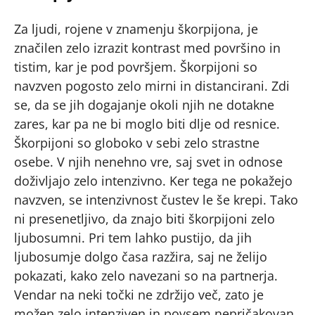
Za ljudi, rojene v znamenju škorpijona, je
značilen zelo izrazit kontrast med površino in
tistim, kar je pod površjem. Škorpijoni so
navzven pogosto zelo mirni in distancirani. Zdi
se, da se jih dogajanje okoli njih ne dotakne
zares, kar pa ne bi moglo biti dlje od resnice.
Škorpijoni so globoko v sebi zelo strastne
osebe. V njih nenehno vre, saj svet in odnose
doživljajo zelo intenzivno. Ker tega ne pokažejo
navzven, se intenzivnost čustev le še krepi. Tako
ni presenetljivo, da znajo biti škorpijoni zelo
ljubosumni. Pri tem lahko pustijo, da jih
ljubosumje dolgo časa razžira, saj ne želijo
pokazati, kako zelo navezani so na partnerja.
Vendar na neki točki ne zdržijo več, zato je
možen zelo intenziven in povsem nepričakovan