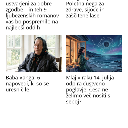
ustvarjeni za dobre
Poletna nega za
zgodbe – in teh 9
zdrave, sijoče in
ljubezenskih romanov
zaščitene lase
vas bo pospremilo na
najlepši oddih
Baba Vanga: 6
Mlaj v raku 14. julija
napovedi, ki so se
odpira čustveno
uresničile
poglavje: Česa ne
želimo več nositi s
seboj?