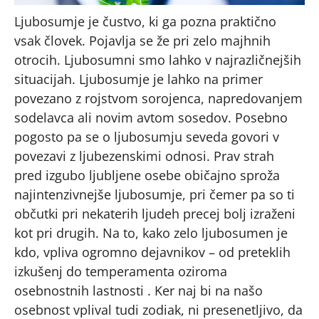
Ljubosumje je čustvo, ki ga pozna praktično
vsak človek. Pojavlja se že pri zelo majhnih
otrocih. Ljubosumni smo lahko v najrazličnejših
situacijah. Ljubosumje je lahko na primer
povezano z rojstvom sorojenca, napredovanjem
sodelavca ali novim avtom sosedov. Posebno
pogosto pa se o ljubosumju seveda govori v
povezavi z ljubezenskimi odnosi. Prav strah
pred izgubo ljubljene osebe običajno sproža
najintenzivnejše ljubosumje, pri čemer pa so ti
občutki pri nekaterih ljudeh precej bolj izraženi
kot pri drugih. Na to, kako zelo ljubosumen je
kdo, vpliva ogromno dejavnikov – od preteklih
izkušenj do temperamenta oziroma
osebnostnih lastnosti . Ker naj bi na našo
osebnost vplival tudi zodiak, ni presenetljivo, da