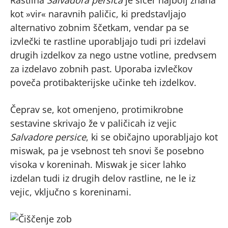
Rastlina
Salvadora persica
je sicer najbolj znana
kot »vir« naravnih paličic, ki predstavljajo
alternativo zobnim ščetkam, vendar pa se
izvlečki te rastline uporabljajo tudi pri izdelavi
drugih izdelkov za nego ustne votline, predvsem
za izdelavo zobnih past. Uporaba izvlečkov
poveča protibakterijske učinke teh izdelkov.
Čeprav se, kot omenjeno, protimikrobne
sestavine skrivajo že v paličicah iz vejic
Salvadore persice
, ki se običajno uporabljajo kot
miswak, pa je vsebnost teh snovi še posebno
visoka v koreninah. Miswak je sicer lahko
izdelan tudi iz drugih delov rastline, ne le iz
vejic, vključno s koreninami.