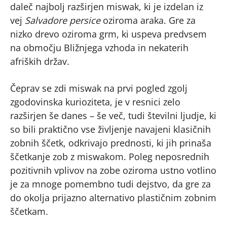
daleč najbolj razširjen miswak, ki je izdelan iz
vej
Salvadore persice
oziroma araka. Gre za
nizko drevo oziroma grm, ki uspeva predvsem
na območju Bližnjega vzhoda in nekaterih
afriških držav.
Čeprav se zdi miswak na prvi pogled zgolj
zgodovinska kurioziteta, je v resnici zelo
razširjen še danes – še več, tudi številni ljudje, ki
so bili praktično vse življenje navajeni klasičnih
zobnih ščetk, odkrivajo prednosti, ki jih prinaša
ščetkanje zob z miswakom. Poleg neposrednih
pozitivnih vplivov na zobe oziroma ustno votlino
je za mnoge pomembno tudi dejstvo, da gre za
do okolja prijazno alternativo plastičnim zobnim
ščetkam.