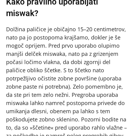
Kako pravilno uporabljati
miswak?
Dolžina paličice je običajno 15–20 centimetrov,
nato pa jo postopoma krajšamo, dokler je še
mogoč oprijem. Pred prvo uporabo olupimo
manjši delček miswaka, nato pa z grizenjem
počasi ločimo vlakna, da dobi zgornji del
paličice obliko ščetke. S to ščetko nato
potrpežljivo očistite zobne površine (uporaba
zobne paste ni potrebna). Zelo pomembno je,
da ste pri tem zelo nežni. Pregroba uporaba
miswaka lahko namreč postopoma privede do
umikanja dlesni, obenem pa lahko s tem
poškodujete zobno sklenino. Pozorni bodite na
to, da so »ščetine« pred uporabo rahlo vlažne –
za poškodbe je namreč poleg pregrobih gibov