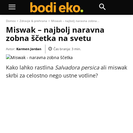
Domov
Zdravje & prehrana
Miswak – najbolj naravna zobna...
Miswak – najbolj naravna
zobna ščetka na svetu
Avtor:
Karmen Jordan
Čas branja:
3
min.
Kako lahko rastlina
Salvadora persica
ali miswak
skrbi za celostno nego ustne votline?