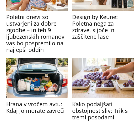
Poletni dnevi so
Design by Keune:
ustvarjeni za dobre
Poletna nega za
zgodbe – in teh 9
zdrave, sijoče in
ljubezenskih romanov
zaščitene lase
vas bo pospremilo na
najlepši oddih
Hrana v vročem avtu:
Kako podaljšati
Kdaj jo morate zavreči
obstojnost sliv: Trik s
tremi posodami