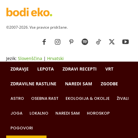
©2007-2026. Vse pravice pridržane.
Jezik:
Slovenščina
|
Hrvatski
ZDRAVJE
LEPOTA
ZDRAVI RECEPTI
VRT
ZDRAVILNE RASTLINE
NAREDI SAM
ZGODBE
ASTRO
OSEBNA RAST
EKOLOGIJA & OKOLJE
ŽIVALI
JOGA
LOKALNO
NAREDI SAM
HOROSKOP
POGOVORI