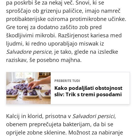
pa poskrbi še za nekaj več. Snovi, ki se
sproščajo ob grizenju paličice, imajo namreč
protibakterijske oziroma protimikrobne učinke.
Gre torej za dodatno zaščito zob pred
škodljivimi mikrobi. Razširjenost kariesa med
ljudmi, ki redno uporabljajo miswak iz
Salvadore persice
, je tako, glede na izsledke
raziskav, še posebno majhna.
PREBERITE TUDI
Kako podaljšati obstojnost
sliv: Trik s tremi posodami
Kalcij in klorid, prisotna v
Salvadori persici
,
obenem preprečujeta bakterijam, da bi se
oprijele zobne sklenine. Možnost za nabiranje