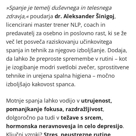
»Spanje je temelj duševnega in telesnega
zdravja,«
poudarja
dr.
Aleksander Šinigoj
,
licencirani master trener NLP, coach in
predavatelj za osebno in poslovno rast, ki se že
več let posveča raziskovanju učinkovitega
spanja in tehnik za njegovo izboljšanje. Dodaja,
da lahko že preproste spremembe v rutini – kot
je izogibanje modri svetlobi zvečer, sprostitvene
tehnike in urejena spalna higiena – močno
izboljšajo kakovost spanca.
Motnje spanja lahko vodijo v
utrujenost,
pomanjkanje fokusa, razdražljivost
,
dolgoročno pa tudi v
težave s srcem,
hormonska neravnovesja in celo depresijo
.
Ključni vzroki?
Stres, neustrezne rutine,