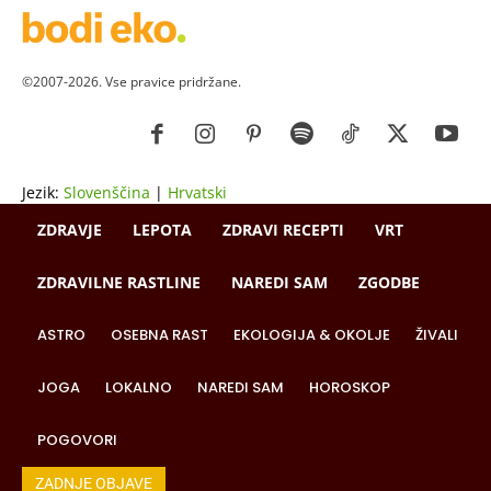
©2007-2026. Vse pravice pridržane.
Jezik:
Slovenščina
|
Hrvatski
ZDRAVJE
LEPOTA
ZDRAVI RECEPTI
VRT
ZDRAVILNE RASTLINE
NAREDI SAM
ZGODBE
ASTRO
OSEBNA RAST
EKOLOGIJA & OKOLJE
ŽIVALI
JOGA
LOKALNO
NAREDI SAM
HOROSKOP
POGOVORI
ZADNJE OBJAVE