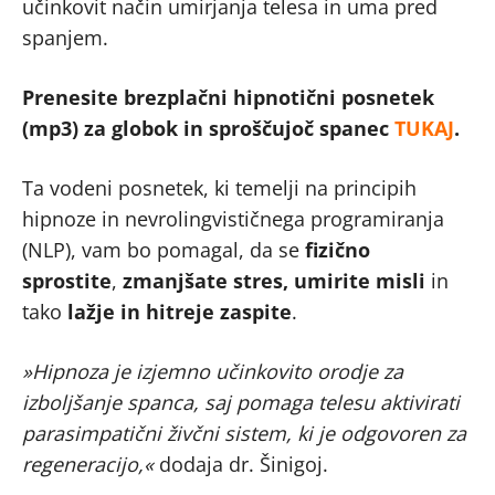
učinkovit način umirjanja telesa in uma pred
spanjem.
Prenesite brezplačni hipnotični posnetek
(mp3) za globok in sproščujoč spanec
TUKAJ
.
Ta vodeni posnetek, ki temelji na principih
hipnoze in nevrolingvističnega programiranja
(NLP), vam bo pomagal, da se
fizično
sprostite
,
zmanjšate stres, umirite misli
in
tako
lažje in hitreje zaspite
.
»Hipnoza je izjemno učinkovito orodje za
izboljšanje spanca, saj pomaga telesu aktivirati
parasimpatični živčni sistem, ki je odgovoren za
regeneracijo,«
dodaja dr. Šinigoj.