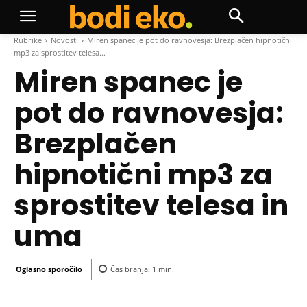
Rubrike
Novosti
Miren spanec je pot do ravnovesja: Brezplačen hipnotični
mp3 za sprostitev telesa...
Miren spanec je
pot do ravnovesja:
Brezplačen
hipnotični mp3 za
sprostitev telesa in
uma
Oglasno sporočilo
Čas branja:
1
min.