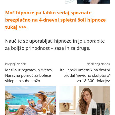
Moč hipnoze pa lahko sedaj spoznate
brezplačno na 4-dnevni spletni šoli hipnoze
tukaj >>>
Naučite se uporabljati hipnozo in jo uporabite
za boljšo prihodnost – zase in za druge.
Prejšnji članek
Naslednji članek
Mazilo iz regratovih cvetov:
Italijanski umetnik na dražbi
Naravna pomoč za boleče
prodal ‘nevidno skulpturo’
sklepe in suho kožo
za 18.300 dolarjev