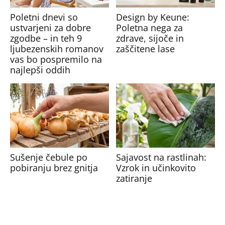
Poletni dnevi so
Design by Keune:
ustvarjeni za dobre
Poletna nega za
zgodbe – in teh 9
zdrave, sijoče in
ljubezenskih romanov
zaščitene lase
vas bo pospremilo na
najlepši oddih
Sušenje čebule po
Sajavost na rastlinah:
pobiranju brez gnitja
Vzrok in učinkovito
zatiranje