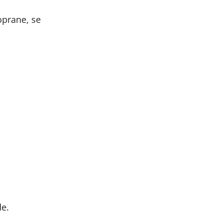
 oprane, se
de.