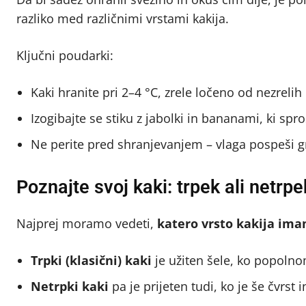
razliko med različnimi vrstami kakija.
Ključni poudarki:
Kaki hranite pri 2–4 °C, zrele ločeno od nezrelih
Izogibajte se stiku z jabolki in bananami, ki spro
Ne perite pred shranjevanjem – vlaga pospeši gn
Poznajte svoj kaki: trpek ali netrpe
Najprej moramo vedeti,
katero vrsto kakija im
Trpki (klasični) kaki
je užiten šele, ko popoln
Netrpki kaki
pa je prijeten tudi, ko je še čvrst 