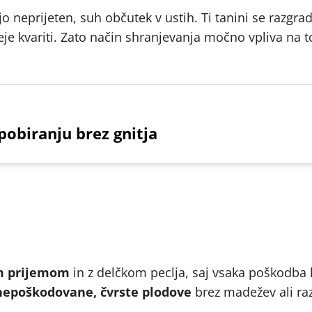
jo neprijeten, suh občutek v ustih. Ti tanini se razgrad
eje kvariti. Zato način shranjevanja močno vpliva na t
pobiranju brez gnitja
im prijemom
in z delčkom peclja, saj vsaka poškodba
nepoškodovane, čvrste plodove
brez madežev ali ra