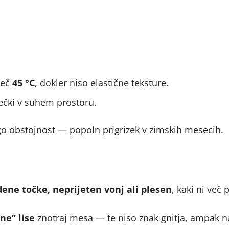
jveč
45 °C
, dokler niso elastične teksture.
rečki v suhem prostoru.
go obstojnost — popoln prigrizek v zimskih mesecih.
ene točke, neprijeten vonj ali plesen
, kaki ni več
ne” lise
znotraj mesa — te niso znak gnitja, ampak 