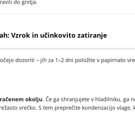
avili do gnitja.
ah: Vzrok in učinkovito zatiranje
očejo dozoriti – jih za 1–2 dni položite v papirnato vr
zračenem okolju
. Če ga shranjujete v hladilniku, ga n
režasto vrečko. S tem preprečite kondenzacijo vlage, k