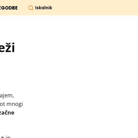
Iskalnik
ZGODBE
eži
jajem,
kot mnogi
 začne
ja
in