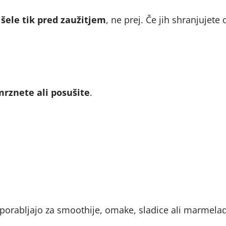
šele tik pred zaužitjem
, ne prej. Če jih shranjujete
rznete ali posušite
.
uporabljajo za smoothije, omake, sladice ali marmela