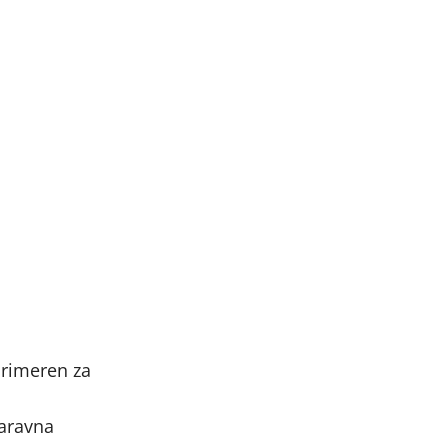
 primeren za
naravna