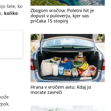
ijo šele, ko
Zbogom vročina: Poletni hit je
o,
koliko
dopust v puloverju, kjer vas
pričaka 15 stopinj
Hrana v vročem avtu: Kdaj jo
morate zavreči
 kože
zpok.