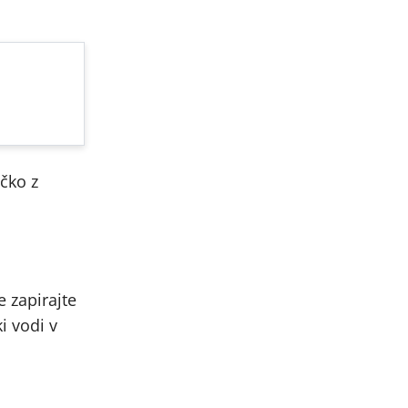
ečko z
e zapirajte
i vodi v