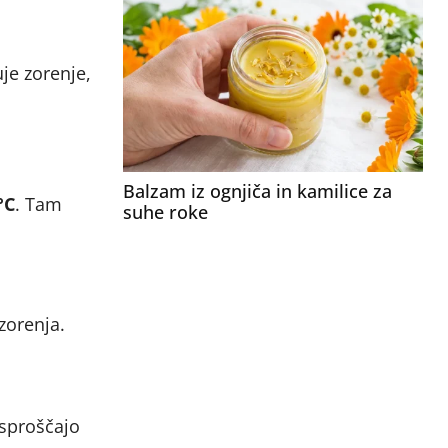
uje zorenje,
Balzam iz ognjiča in kamilice za
°C
. Tam
suhe roke
zorenja.
 sproščajo