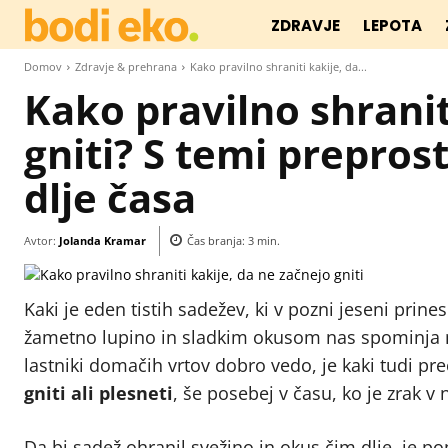
ZDRAVJE
LEPOTA
Domov
Zdravje & prehrana
Kako pravilno shraniti kakije, da...
Kako pravilno shranit
gniti? S temi preprost
dlje časa
Avtor:
Jolanda Kramar
Čas branja:
3
min.
Kaki je eden tistih sadežev, ki v pozni jeseni prin
žametno lupino in sladkim okusom nas spominja n
lastniki domačih vrtov dobro vedo, je kaki tudi pr
gniti ali plesneti
, še posebej v času, ko je zrak v 
Da bi sadež ohranil svežino in okus čim dlje, j