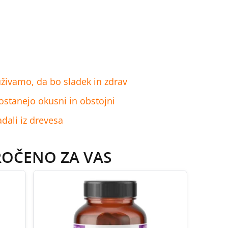
o uživamo, da bo sladek in zdrav
 ostanejo okusni in obstojni
adali iz drevesa
ROČENO ZA VAS