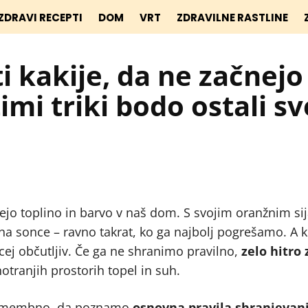
ZDRAVI RECEPTI
DOM
VRT
ZDRAVILNE RASTLINE
i kakije, da ne začnejo
imi triki bodo ostali sv
esejo toplino in barvo v naš dom. S svojim oranžnim si
a sonce – ravno takrat, ko ga najbolj pogrešamo. A 
ecej občutljiv. Če ga ne shranimo pravilno,
zelo hitro
notranjih prostorih topel in suh.
e pomembno, da poznamo
osnovna pravila shranjevan