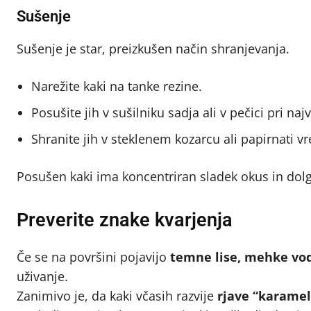
Sušenje
Sušenje je star, preizkušen način shranjevanja.
Narežite kaki na tanke rezine.
Posušite jih v sušilniku sadja ali v pečici pri na
Shranite jih v steklenem kozarcu ali papirnati v
Posušen kaki ima koncentriran sladek okus in dol
Preverite znake kvarjenja
Če se na površini pojavijo
temne lise, mehke vod
uživanje.
Zanimivo je, da kaki včasih razvije
rjave “karamel