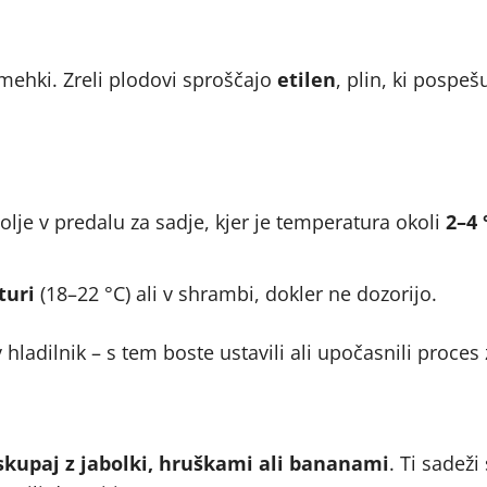
e mehki. Zreli plodovi sproščajo
etilen
, plin, ki pospeš
bolje v predalu za sadje, kjer je temperatura okoli
2–4 
turi
(18–22 °C) ali v shrambi, dokler ne dozorijo.
hladilnik – s tem boste ustavili ali upočasnili proces 
skupaj z jabolki, hruškami ali bananami
. Ti sadeži