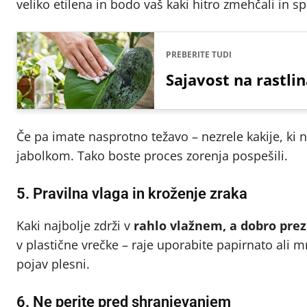
veliko etilena in bodo vaš kaki hitro zmehčali in spr
PREBERITE TUDI
Sajavost na rastlin
Če pa imate nasprotno težavo – nezrele kakije, ki n
jabolkom. Tako boste proces zorenja pospešili.
5. Pravilna vlaga in kroženje zraka
Kaki najbolje zdrži v
rahlo vlažnem, a dobro pre
v plastične vrečke – raje uporabite papirnato ali m
pojav plesni.
6. Ne perite pred shranjevanjem