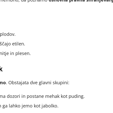
 plodov.
ščajo etilen.
itje in plesen.
k
amo
. Obstajata dve glavni skupini:
oma dozori in postane mehak kot puding.
in ga lahko jemo kot jabolko.