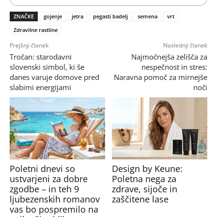
ZNAČKE
gojenje
jetra
pegasti badelj
semena
vrt
Zdravilne rastline
Prejšnji članek
Naslednji članek
Tročan: starodavni
Najmočnejša zelišča za
slovenski simbol, ki še
nespečnost in stres:
danes varuje domove pred
Naravna pomoč za mirnejše
slabimi energijami
noči
Poletni dnevi so
Design by Keune:
ustvarjeni za dobre
Poletna nega za
zgodbe – in teh 9
zdrave, sijoče in
ljubezenskih romanov
zaščitene lase
vas bo pospremilo na