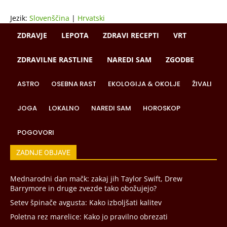
Jezik:
Slovenščina
|
Hrvatski
ZDRAVJE
LEPOTA
ZDRAVI RECEPTI
VRT
ZDRAVILNE RASTLINE
NAREDI SAM
ZGODBE
ASTRO
OSEBNA RAST
EKOLOGIJA & OKOLJE
ŽIVALI
JOGA
LOKALNO
NAREDI SAM
HOROSKOP
POGOVORI
ZADNJE OBJAVE
Mednarodni dan mačk: zakaj jih Taylor Swift, Drew
Barrymore in druge zvezde tako obožujejo?
Setev špinače avgusta: Kako izboljšati kalitev
Poletna rez marelice: Kako jo pravilno obrezati