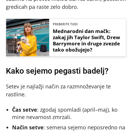
gredicah pa raste zelo dobro.
PREBERITE TUDI
Mednarodni dan mačk:
zakaj jih Taylor Swift, Drew
Barrymore in druge zvezde
tako obožujejo?
Kako sejemo pegasti badelj?
Setev je najlažji način za razmnoževanje te
rastline.
Čas setve
: zgodaj spomladi (april–maj), ko
mine nevarnost zmrzali.
Način setve
: semena sejemo neposredno na