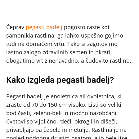
Čeprav
pegasti badelj
pogosto raste kot
samonikla rastlina, ga lahko uspešno gojimo
tudi na domačem vrtu. Tako si zagotovimo
lastno zalogo zdravilnih semen in hkrati
obogatimo vrt z nenavadno, a čudovito rastlino.
Kako izgleda pegasti badelj?
Pegasti badelj je enoletnica ali dvoletnica, ki
zraste od 70 do 150 cm visoko. Listi so veliki,
bodičasti, zeleno-beli in močno nazobčani.
Cvetovi so vijolično-rdeči, okrogli in dišeči,
privabljajo pa čebele in metulje. Rastlina je na
pogled podobna drugim osatom, a jo bele lise