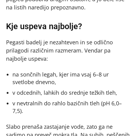
na listih naredijo prepoznavno.
Kje uspeva najbolje?
Pegasti badelj je nezahteven in se odlično
prilagodi različnim razmeram. Vendar pa
najbolje uspeva:
na sončnih legah, kjer ima vsaj 6–8 ur
svetlobe dnevno,
v odcednih, lahkih do srednje težkih tleh,
v nevtralnih do rahlo bazičnih tleh (pH 6,0–
7,5).
Slabo prenaša zastajanje vode, zato ga ne
sadimo na preveč mokra tla. Na suhih, peščenih