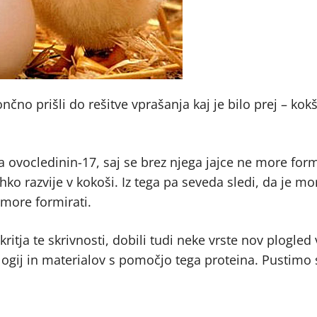
nčno prišli do rešitve vprašanja kaj je bilo prej – kokš 
 ovocledinin-17, saj se brez njega jajce ne more form
hko razvije v kokoši. Iz tega pa seveda sledi, da je mo
 more formirati.
ritja te skrivnosti, dobili tudi neke vrste nov plogled
logij in materialov s pomočjo tega proteina. Pustimo 