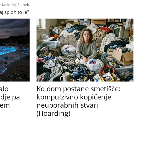
Naslednji članek
aj sploh to je?
alo
Ko dom postane smetišče:
udje pa
kompulzivno kopičenje
očem
neuporabnih stvari
(Hoarding)