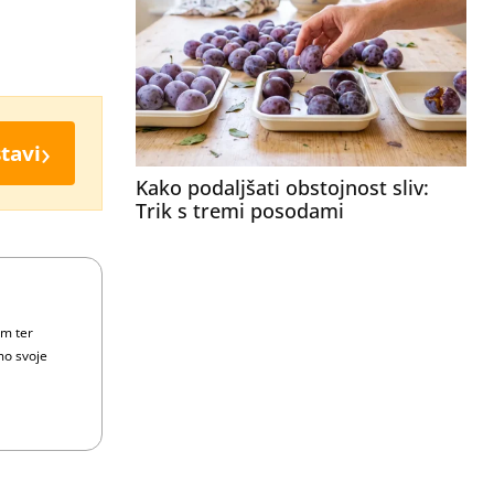
›
tavi
Kako podaljšati obstojnost sliv:
Trik s tremi posodami
om ter
mo svoje