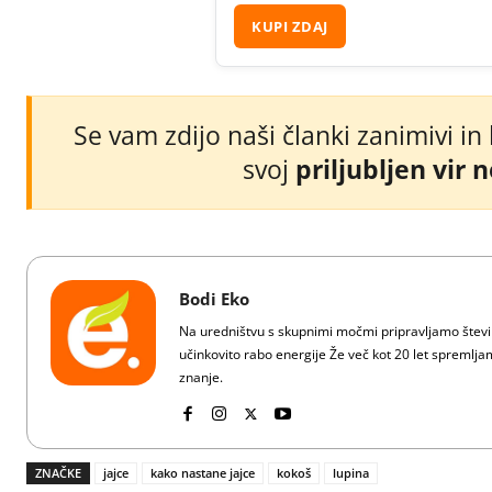
KUPI ZDAJ
Se vam zdijo naši članki zanimivi in
svoj
priljubljen vir 
Bodi Eko
Na uredništvu s skupnimi močmi pripravljamo številn
učinkovito rabo energije Že več kot 20 let spreml
znanje.
ZNAČKE
jajce
kako nastane jajce
kokoš
lupina