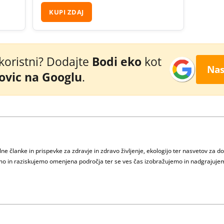
KUPI ZDAJ
 koristni? Dodajte
Bodi eko
kot
Nas
novic na Googlu
.
e članke in prispevke za zdravje in zdravo življenje, ekologijo ter nasvetov za d
jamo in raziskujemo omenjena področja ter se ves čas izobražujemo in nadgrajuje