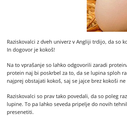
Raziskovalci z dveh univerz v Angliji trdijo, da so ko
In dogovor je kokoš!
Na to vprašanje so lahko odgovorili zaradi proteina
protein naj bi poskrbel za to, da se lupina sploh ra
najprej obstajati kokoš, saj se jajce brez kokoši ne
Raziskovalci so prav tako povedali, da so poleg razk
lupine. To pa lahko seveda pripelje do novih tehni
presenetiti.