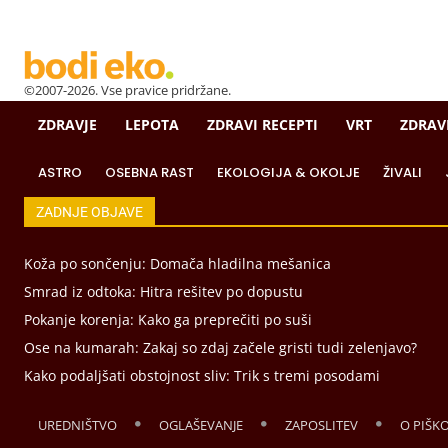
©2007-2026. Vse pravice pridržane.
ZDRAVJE
LEPOTA
ZDRAVI RECEPTI
VRT
ZDRAV
ASTRO
OSEBNA RAST
EKOLOGIJA & OKOLJE
ŽIVALI
ZADNJE OBJAVE
Koža po sončenju: Domača hladilna mešanica
Smrad iz odtoka: Hitra rešitev po dopustu
Pokanje korenja: Kako ga preprečiti po suši
Ose na kumarah: Zakaj so zdaj začele gristi tudi zelenjavo?
Kako podaljšati obstojnost sliv: Trik s tremi posodami
UREDNIŠTVO
OGLAŠEVANJE
ZAPOSLITEV
O PIŠK