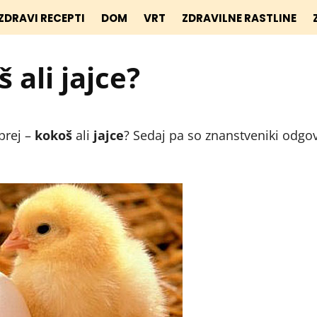
ZDRAVI RECEPTI
DOM
VRT
ZDRAVILNE RASTLINE
š ali jajce?
prej –
kokoš
ali
jajce
? Sedaj pa so znanstveniki odgov