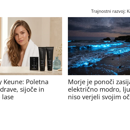
Trajnostni razvoj: K
y Keune: Poletna
Morje je ponoči zasij
drave, sijoče in
električno modro, lj
 lase
niso verjeli svojim 