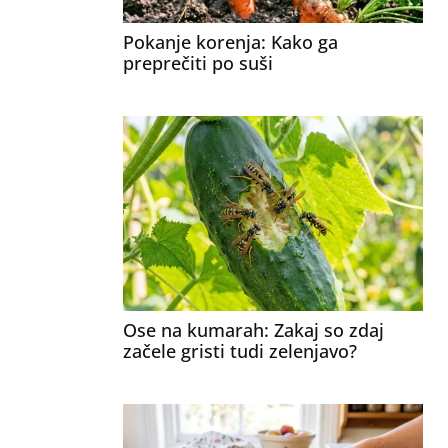
Pokanje korenja: Kako ga
preprečiti po suši
Ose na kumarah: Zakaj so zdaj
začele gristi tudi zelenjavo?