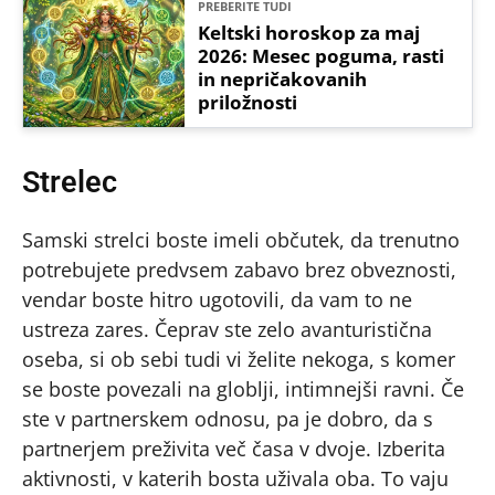
PREBERITE TUDI
Keltski horoskop za maj
2026: Mesec poguma, rasti
in nepričakovanih
priložnosti
Strelec
Samski strelci boste imeli občutek, da trenutno
potrebujete predvsem zabavo brez obveznosti,
vendar boste hitro ugotovili, da vam to ne
ustreza zares. Čeprav ste zelo avanturistična
oseba, si ob sebi tudi vi želite nekoga, s komer
se boste povezali na globlji, intimnejši ravni. Če
ste v partnerskem odnosu, pa je dobro, da s
partnerjem preživita več časa v dvoje. Izberita
aktivnosti, v katerih bosta uživala oba. To vaju