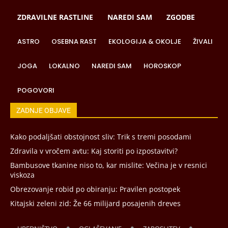
ZDRAVILNE RASTLINE
NAREDI SAM
ZGODBE
ASTRO
OSEBNA RAST
EKOLOGIJA & OKOLJE
ŽIVALI
JOGA
LOKALNO
NAREDI SAM
HOROSKOP
POGOVORI
ZADNJE OBJAVE
Kako podaljšati obstojnost sliv: Trik s tremi posodami
Zdravila v vročem avtu: Kaj storiti po izpostavitvi?
Bambusove tkanine niso to, kar mislite: Večina je v resnici
viskoza
Obrezovanje robid po obiranju: Pravilen postopek
Kitajski zeleni zid: Že 66 milijard posajenih dreves