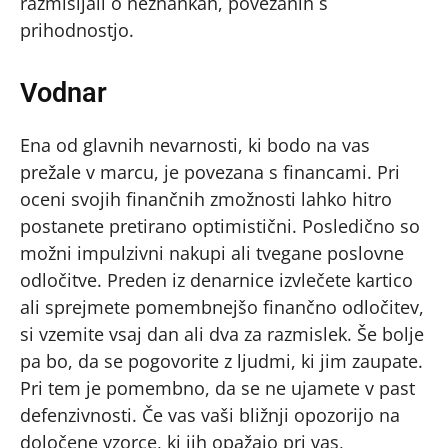
razmišljali o neznankah, povezanih s
prihodnostjo.
Vodnar
Ena od glavnih nevarnosti, ki bodo na vas
prežale v marcu, je povezana s financami. Pri
oceni svojih finančnih zmožnosti lahko hitro
postanete pretirano optimistični. Posledično so
možni impulzivni nakupi ali tvegane poslovne
odločitve. Preden iz denarnice izvlečete kartico
ali sprejmete pomembnejšo finančno odločitev,
si vzemite vsaj dan ali dva za razmislek. Še bolje
pa bo, da se pogovorite z ljudmi, ki jim zaupate.
Pri tem je pomembno, da se ne ujamete v past
defenzivnosti. Če vas vaši bližnji opozorijo na
določene vzorce, ki jih opažajo pri vas,