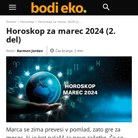
Domov
Horoskop
Horoskop za marec 2024 (2....
Horoskop za marec 2024 (2.
del)
Avtor:
Karmen Jordan
Čas branja:
2
min.
Marca se zima prevesi v pomlad, zato gre za
mesec, ki je kot nalašč za nove začetke. Če se