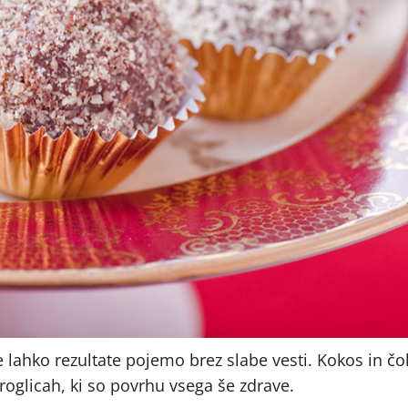
če lahko rezultate pojemo brez slabe vesti. Kokos in č
roglicah, ki so povrhu vsega še zdrave.