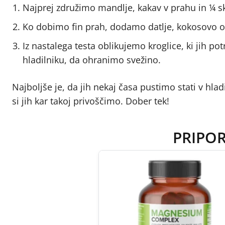
Najprej združimo mandlje, kakav v prahu in ¼ s
Ko dobimo fin prah, dodamo datlje, kokosovo ol
Iz nastalega testa oblikujemo kroglice, ki jih 
hladilniku, da ohranimo svežino.
Najboljše je, da jih nekaj časa pustimo stati v hla
si jih kar takoj privoščimo. Dober tek!
PRIPO