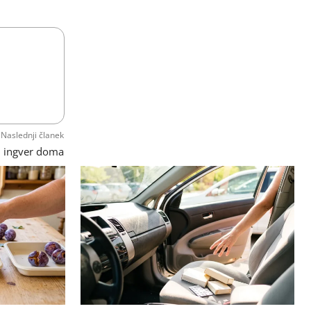
Naslednji članek
i ingver doma