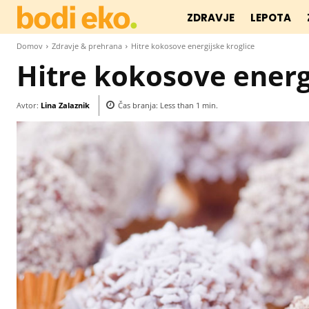
ZDRAVJE
LEPOTA
Domov
Zdravje & prehrana
Hitre kokosove energijske kroglice
Hitre kokosove energ
Avtor:
Lina Zalaznik
Čas branja:
Less than 1
min.