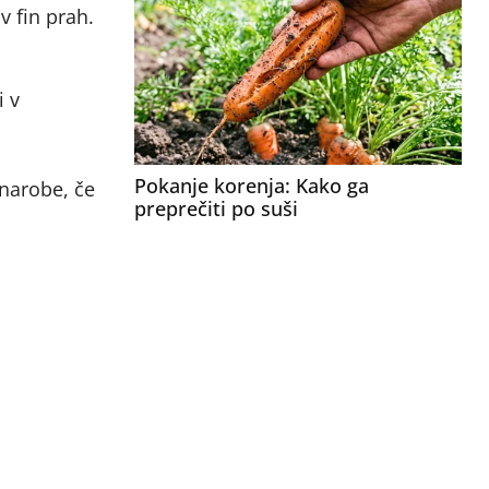
v fin prah.
i v
Pokanje korenja: Kako ga
 narobe, če
preprečiti po suši