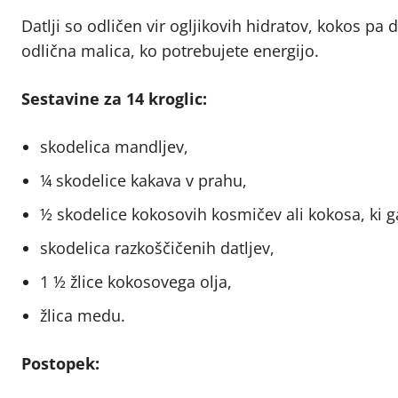
Datlji so odličen vir ogljikovih hidratov, kokos pa d
odlična malica, ko potrebujete energijo.
Sestavine za 14 kroglic:
skodelica mandljev,
¼ skodelice kakava v prahu,
½ skodelice kokosovih kosmičev ali kokosa, ki 
skodelica razkoščičenih datljev,
1 ½ žlice kokosovega olja,
žlica medu.
Postopek: