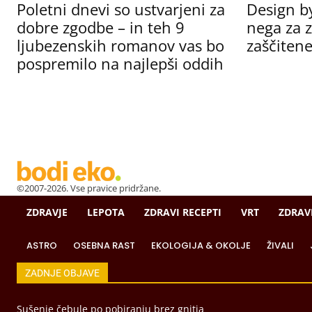
Poletni dnevi so ustvarjeni za
Design b
dobre zgodbe – in teh 9
nega za z
ljubezenskih romanov vas bo
zaščitene
pospremilo na najlepši oddih
©2007-2026. Vse pravice pridržane.
ZDRAVJE
LEPOTA
ZDRAVI RECEPTI
VRT
ZDRAV
ASTRO
OSEBNA RAST
EKOLOGIJA & OKOLJE
ŽIVALI
ZADNJE OBJAVE
Sušenje čebule po pobiranju brez gnitja