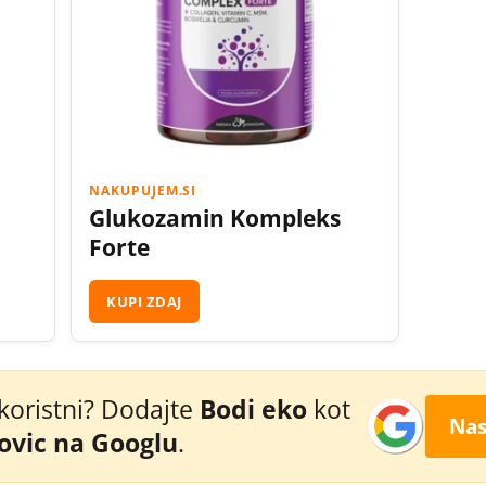
NAKUPUJEM.SI
Glukozamin Kompleks
Forte
KUPI ZDAJ
 koristni? Dodajte
Bodi eko
kot
Nas
novic na Googlu
.