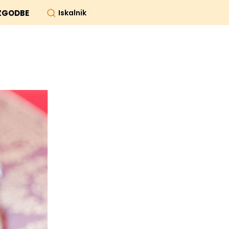
Iskalnik
ZGODBE