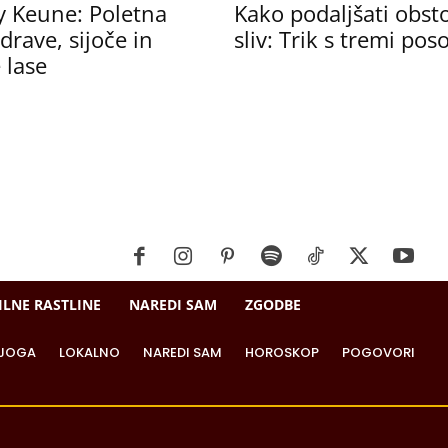
y Keune: Poletna
Kako podaljšati obst
drave, sijoče in
sliv: Trik s tremi po
 lase
ILNE RASTLINE
NAREDI SAM
ZGODBE
JOGA
LOKALNO
NAREDI SAM
HOROSKOP
POGOVORI