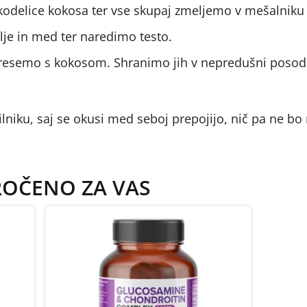
kodelice kokosa ter vse skupaj zmeljemo v mešalniku 
je in med ter naredimo testo.
potresemo s kokosom. Shranimo jih v nepredušni posod
dilniku, saj se okusi med seboj prepojijo, nič pa ne bo
ROČENO ZA VAS