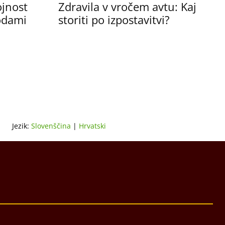
ojnost
Zdravila v vročem avtu: Kaj
sodami
storiti po izpostavitvi?
Jezik:
Slovenščina
|
Hrvatski