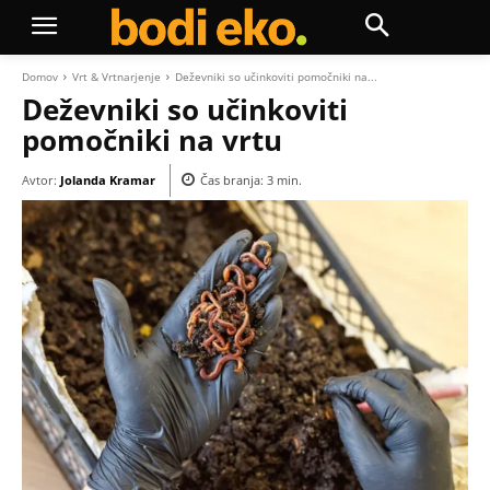
Domov
Vrt & Vrtnarjenje
Deževniki so učinkoviti pomočniki na...
Deževniki so učinkoviti
pomočniki na vrtu
Avtor:
Jolanda Kramar
Čas branja:
3
min.