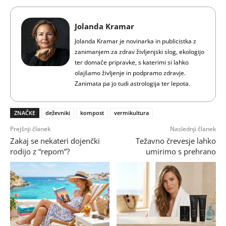
Jolanda Kramar
Jolanda Kramar je novinarka in publicistka z
zanimanjem za zdrav življenjski slog, ekologijo
ter domače pripravke, s katerimi si lahko
olajšamo življenje in podpramo zdravje.
Zanimata pa jo tudi astrologija ter lepota.
ZNAČKE
deževniki
kompost
vermikultura
Prejšnji članek
Naslednji članek
Zakaj se nekateri dojenčki
Težavno črevesje lahko
rodijo z “repom”?
umirimo s prehrano