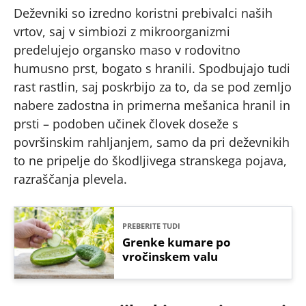
Deževniki so izredno koristni prebivalci naših
vrtov, saj v simbiozi z mikroorganizmi
predelujejo organsko maso v rodovitno
humusno prst, bogato s hranili. Spodbujajo tudi
rast rastlin, saj poskrbijo za to, da se pod zemljo
nabere zadostna in primerna mešanica hranil in
prsti – podoben učinek človek doseže s
površinskim rahljanjem, samo da pri deževnikih
to ne pripelje do škodljivega stranskega pojava,
razraščanja plevela.
PREBERITE TUDI
Grenke kumare po
vročinskem valu