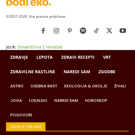
©2007-2026. Vse pravice pridržane.
Jezik:
Slovenščina
|
Hrvatski
ZDRAVJE
LEPOTA
ZDRAVI RECEPTI
VRT
ZDRAVILNE RASTLINE
NAREDI SAM
ZGODBE
ASTRO
OSEBNA RAST
EKOLOGIJA & OKOLJE
ŽIVALI
JOGA
LOKALNO
NAREDI SAM
HOROSKOP
POGOVORI
ZADNJE OBJAVE