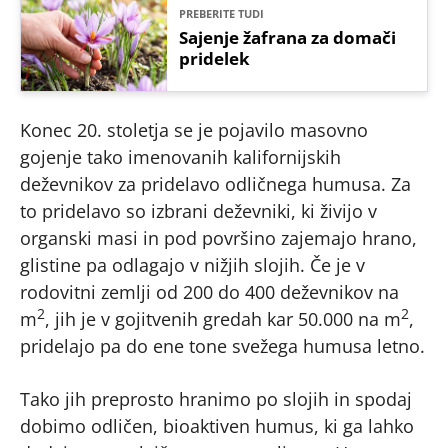
PREBERITE TUDI
Sajenje žafrana za domači
pridelek
Konec 20. stoletja se je pojavilo masovno
gojenje tako imenovanih kalifornijskih
deževnikov za pridelavo odličnega humusa. Za
to pridelavo so izbrani deževniki, ki živijo v
organski masi in pod površino zajemajo hrano,
glistine pa odlagajo v nižjih slojih. Če je v
rodovitni zemlji od 200 do 400 deževnikov na
2
2
m
, jih je v gojitvenih gredah kar 50.000 na m
,
pridelajo pa do ene tone svežega humusa letno.
Tako jih preprosto hranimo po slojih in spodaj
dobimo odličen, bioaktiven humus, ki ga lahko