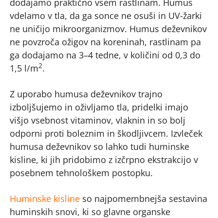
dodajamo praktično vsem rastlinam. Humus
vdelamo v tla, da ga sonce ne osuši in UV-žarki
ne uničijo mikroorganizmov. Humus deževnikov
ne povzroča ožigov na koreninah, rastlinam pa
ga dodajamo na 3–4 tedne, v količini od 0,3 do
2
1,5 l/m
.
Z uporabo humusa deževnikov trajno
izboljšujemo in oživljamo tla, pridelki imajo
višjo vsebnost vitaminov, vlaknin in so bolj
odporni proti boleznim in škodljivcem. Izvleček
humusa deževnikov so lahko tudi huminske
kisline, ki jih pridobimo z izčrpno ekstrakcijo v
posebnem tehnološkem postopku.
Huminske kisline
so najpomembnejša sestavina
huminskih snovi, ki so glavne organske