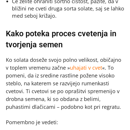
Če želite ohraniti sortno čistost, pazite, da v
bližini ne cveti druga sorta solate, saj se lahko
med seboj križajo.
Kako poteka proces cvetenja in
tvorjenja semen
Ko solata doseže svojo polno velikost, običajno
v toplem vremenu začne »
uhajati v cvet
«. To
pomeni, da iz sredine rastline požene visoko
steblo, na katerem se razvijejo rumenkasti
cvetovi. Ti cvetovi se po oprašitvi spremenijo v
drobna semena, ki so obdana z belimi,
puhastimi dlačicami – podobno kot pri regratu.
Pomembno je vedeti: