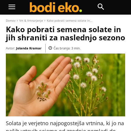
Domov
Vrt & Vrtnarjenje
Kako pobrati semena solate in...
Kako pobrati semena solate in
jih shraniti za naslednjo sezono
Avtor:
Jolanda Kramar
Čas branja:
3
min.
Solata je verjetno najpogostejša vrtnina, ki jo na
naših vrtovih sejemo od zgodnje pomladi do