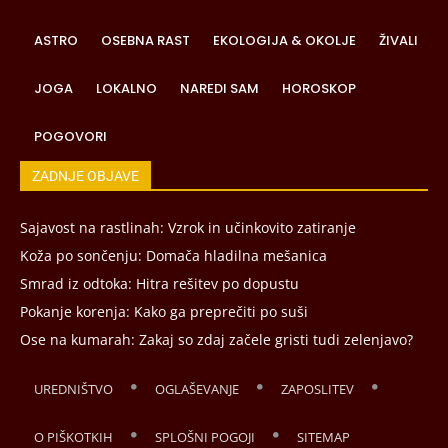
ASTRO
OSEBNA RAST
EKOLOGIJA & OKOLJE
ŽIVALI
JOGA
LOKALNO
NAREDI SAM
HOROSKOP
POGOVORI
ZADNJE OBJAVE
Sajavost na rastlinah: Vzrok in učinkovito zatiranje
Koža po sončenju: Domača hladilna mešanica
Smrad iz odtoka: Hitra rešitev po dopustu
Pokanje korenja: Kako ga preprečiti po suši
Ose na kumarah: Zakaj so zdaj začele gristi tudi zelenjavo?
UREDNIŠTVO
OGLAŠEVANJE
ZAPOSLITEV
O PIŠKOTKIH
SPLOŠNI POGOJI
SITEMAP