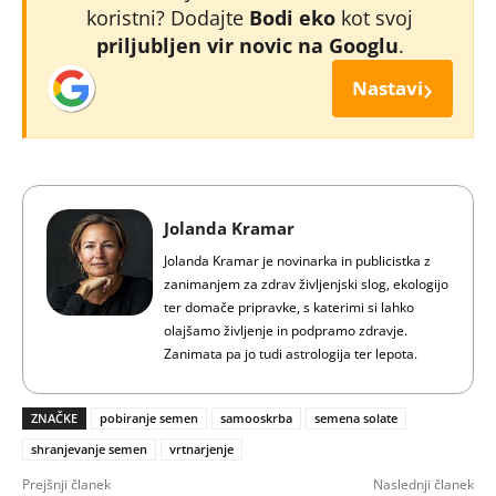
koristni? Dodajte
Bodi eko
kot svoj
priljubljen vir novic na Googlu
.
›
Nastavi
Jolanda Kramar
Jolanda Kramar je novinarka in publicistka z
zanimanjem za zdrav življenjski slog, ekologijo
ter domače pripravke, s katerimi si lahko
olajšamo življenje in podpramo zdravje.
Zanimata pa jo tudi astrologija ter lepota.
ZNAČKE
pobiranje semen
samooskrba
semena solate
shranjevanje semen
vrtnarjenje
Prejšnji članek
Naslednji članek