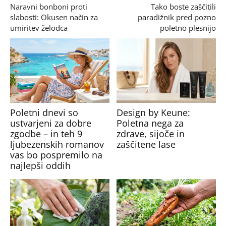
Naravni bonboni proti
Tako boste zaščitili
slabosti: Okusen način za
paradižnik pred pozno
umiritev želodca
poletno plesnijo
Poletni dnevi so
Design by Keune:
ustvarjeni za dobre
Poletna nega za
zgodbe – in teh 9
zdrave, sijoče in
ljubezenskih romanov
zaščitene lase
vas bo pospremilo na
najlepši oddih