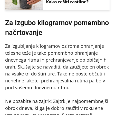
Kako rešiti rastline?
Za izgubo kilogramov pomembno
načrtovanje
Za izgubljanje kilogramov oziroma ohranjanje
telesne teže je tako pomembno ohranjanje
dnevnega ritma in prehranjevanje ob običajnih
urah. Skušajte se navaditi, da zaužijete en obrok
na vsake tri do štiri ure. Tako ne boste občutili
nenehne lakote, prehranjevalna rutina pa bo v
prid vašemu dnevnemu ritmu.
Ne pozabite na zajtrk! Zajtrk je najpomembnejši
obrok dneva, ki ga je dobro zaužiti v roku ene
ure po tem, ko vstanemo. S tem namreč