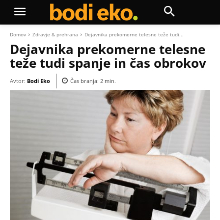
Domov
Zdravje & prehrana
Dejavnika prekomerne telesne teže tudi...
Dejavnika prekomerne telesne
teže tudi spanje in čas obrokov
Avtor:
Bodi Eko
Čas branja:
2
min.