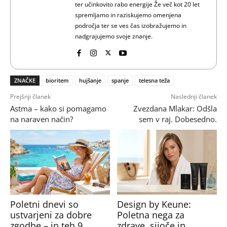
ter učinkovito rabo energije Že več kot 20 let
spremljamo in raziskujemo omenjena
področja ter se ves čas izobražujemo in
nadgrajujemo svoje znanje.
ZNAČKE
bioritem
hujšanje
spanje
telesna teža
Prejšnji članek
Naslednji članek
Astma – kako si pomagamo
Zvezdana Mlakar: Odšla
na naraven način?
sem v raj. Dobesedno.
Poletni dnevi so
Design by Keune:
ustvarjeni za dobre
Poletna nega za
zgodbe – in teh 9
zdrave, sijoče in