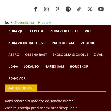
Jezik:
Slovenščina
|
Hrvatski
ZDRAVJE
LEPOTA
ZDRAVI RECEPTI
VRT
ZDRAVILNE RASTLINE
NAREDI SAM
ZGODBE
ASTRO
OSEBNA RAST
EKOLOGIJA & OKOLJE
ŽIVALI
JOGA
LOKALNO
NAREDI SAM
HOROSKOP
POGOVORI
ZADNJE OBJAVE
Kako odstraniti madeže od sončne kreme?
Zaščita grozdja pred osami brez škropljenja