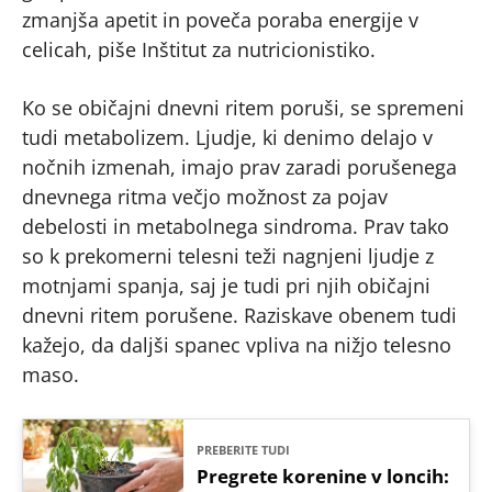
zmanjša apetit in poveča poraba energije v
celicah, piše Inštitut za nutricionistiko.
Ko se običajni dnevni ritem poruši, se spremeni
tudi metabolizem. Ljudje, ki denimo delajo v
nočnih izmenah, imajo prav zaradi porušenega
dnevnega ritma večjo možnost za pojav
debelosti in metabolnega sindroma. Prav tako
so k prekomerni telesni teži nagnjeni ljudje z
motnjami spanja, saj je tudi pri njih običajni
dnevni ritem porušene. Raziskave obenem tudi
kažejo, da daljši spanec vpliva na nižjo telesno
maso.
PREBERITE TUDI
Pregrete korenine v loncih: