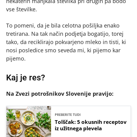
nekaterih manjkala številka pri drugih pa bodo
vse številke.
To pomeni, da je bila celotna pošiljka enako
tretirana. Na tak način podjetja bogatijo, torej
tako, da reciklirajo pokvarjeno mleko in tisti, ki
nosi posledice smo seveda mi, ki pijemo kar
pijemo.
Kaj je res?
Na Zvezi potrošnikov Slovenije pravijo:
PREBERITE TUDI
Tolščak: 5 okusnih receptov
iz užitnega plevela