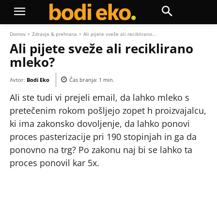
Domov
Zdravje & prehrana
Ali pijete sveže ali reciklirano...
Ali pijete sveže ali reciklirano
mleko?
Avtor:
Bodi Eko
Čas branja:
1
min.
Ali ste tudi vi prejeli email, da lahko mleko s
pretečenim rokom pošljejo zopet h proizvajalcu,
ki ima zakonsko dovoljenje, da lahko ponovi
proces pasterizacije pri 190 stopinjah in ga da
ponovno na trg? Po zakonu naj bi se lahko ta
proces ponovil kar 5x.