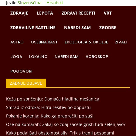
Jezik:
Slovenščina
|
Hrvatski
ZDRAVJE
LEPOTA
ZDRAVI RECEPTI
VRT
ZDRAVILNE RASTLINE
NAREDI SAM
ZGODBE
ASTRO
OSEBNA RAST
EKOLOGIJA & OKOLJE
ŽIVALI
JOGA
LOKALNO
NAREDI SAM
HOROSKOP
POGOVORI
ZADNJE OBJAVE
Koža po sončenju: Domača hladilna mešanica
Smrad iz odtoka: Hitra rešitev po dopustu
Pokanje korenja: Kako ga preprečiti po suši
Ose na kumarah: Zakaj so zdaj začele gristi tudi zelenjavo?
Kako podaljšati obstojnost sliv: Trik s tremi posodami