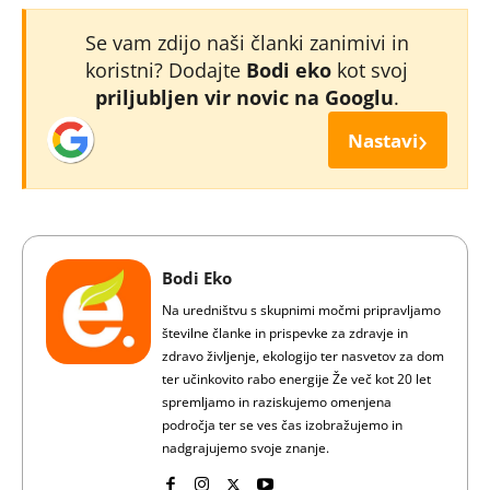
Se vam zdijo naši članki zanimivi in
koristni? Dodajte
Bodi eko
kot svoj
priljubljen vir novic na Googlu
.
›
Nastavi
Bodi Eko
Na uredništvu s skupnimi močmi pripravljamo
številne članke in prispevke za zdravje in
zdravo življenje, ekologijo ter nasvetov za dom
ter učinkovito rabo energije Že več kot 20 let
spremljamo in raziskujemo omenjena
področja ter se ves čas izobražujemo in
nadgrajujemo svoje znanje.