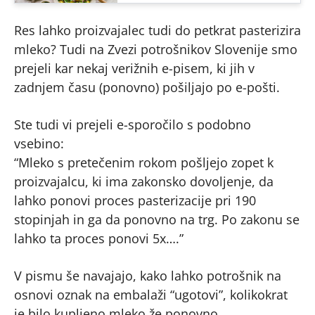
Res lahko proizvajalec tudi do petkrat pasterizira
mleko? Tudi na Zvezi potrošnikov Slovenije smo
prejeli kar nekaj verižnih e-pisem, ki jih v
zadnjem času (ponovno) pošiljajo po e-pošti.
Ste tudi vi prejeli e-sporočilo s podobno
vsebino:
“Mleko s pretečenim rokom pošljejo zopet k
proizvajalcu, ki ima zakonsko dovoljenje, da
lahko ponovi proces pasterizacije pri 190
stopinjah in ga da ponovno na trg. Po zakonu se
lahko ta proces ponovi 5x….”
V pismu še navajajo, kako lahko potrošnik na
osnovi oznak na embalaži “ugotovi”, kolikokrat
je bilo kupljeno mleko že ponovno