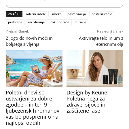
ZNAČKE
mlečni izdelki
mleko
pasterizacija
pasteriziranje
prehrana
recikliranje
rok uporabe
zdravje
Prejšnji članek
Naslednji članek
Z jogo do novih moči in
Aktivirajte telo in um z
boljšega življenja
eteričnimi olji
Poletni dnevi so
Design by Keune:
ustvarjeni za dobre
Poletna nega za
zgodbe – in teh 9
zdrave, sijoče in
ljubezenskih romanov
zaščitene lase
vas bo pospremilo na
najlepši oddih