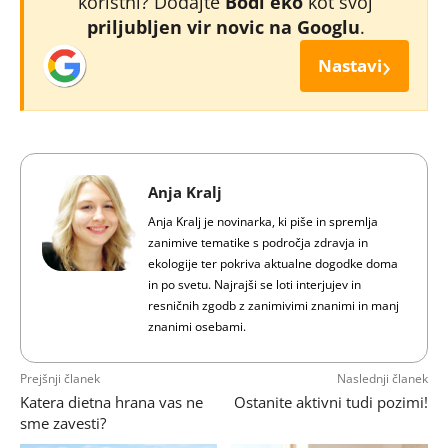
koristni? Dodajte
Bodi eko
kot svoj
priljubljen vir novic na Googlu
.
›
Nastavi
Anja Kralj
Anja Kralj je novinarka, ki piše in spremlja
zanimive tematike s področja zdravja in
ekologije ter pokriva aktualne dogodke doma
in po svetu. Najrajši se loti interjujev in
resničnih zgodb z zanimivimi znanimi in manj
znanimi osebami.
Prejšnji članek
Naslednji članek
Katera dietna hrana vas ne
Ostanite aktivni tudi pozimi!
sme zavesti?