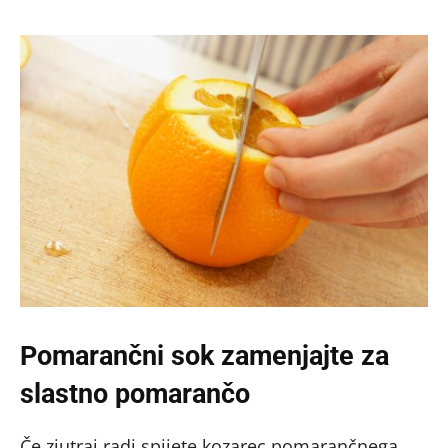
Pomarančni sok zamenjajte za
slastno pomarančo
Če zjutraj radi spijete kozarec pomarančnega