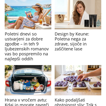
Poletni dnevi so
Design by Keune:
ustvarjeni za dobre
Poletna nega za
zgodbe – in teh 9
zdrave, sijoče in
ljubezenskih romanov
zaščitene lase
vas bo pospremilo na
najlepši oddih
Hrana v vročem avtu:
Kako podaljšati
Kdaj jo morate zavreči
obstojnost sliv: Trik s