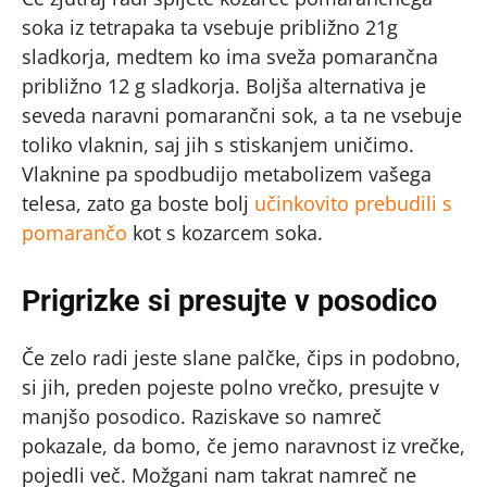
soka iz tetrapaka ta vsebuje približno 21g
sladkorja, medtem ko ima sveža pomarančna
približno 12 g sladkorja. Boljša alternativa je
seveda naravni pomarančni sok, a ta ne vsebuje
toliko vlaknin, saj jih s stiskanjem uničimo.
Vlaknine pa spodbudijo metabolizem vašega
telesa, zato ga boste bolj
učinkovito prebudili s
pomarančo
kot s kozarcem soka.
Prigrizke si presujte v posodico
Če zelo radi jeste slane palčke, čips in podobno,
si jih, preden pojeste polno vrečko, presujte v
manjšo posodico. Raziskave so namreč
pokazale, da bomo, če jemo naravnost iz vrečke,
pojedli več. Možgani nam takrat namreč ne