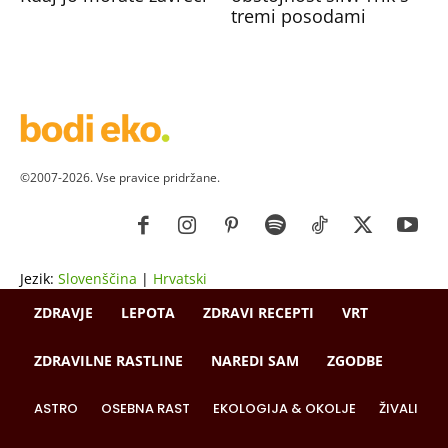
tremi posodami
©2007-2026. Vse pravice pridržane.
Jezik:
Slovenščina
|
Hrvatski
ZDRAVJE
LEPOTA
ZDRAVI RECEPTI
VRT
ZDRAVILNE RASTLINE
NAREDI SAM
ZGODBE
ASTRO
OSEBNA RAST
EKOLOGIJA & OKOLJE
ŽIVALI