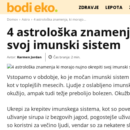
ZDRAVJE
LEPOTA
Domov
Astro
4 astrološka znamenja, ki morajo...
4 astrološka znamenj
svoj imunski sistem
Avtor:
Karmen Jordan
Čas branja:
2
min.
Vstopamo v obdobje, ko je močan imunski sistem 
kot v toplejših mesecih. Ljudje z oslabljeno imun
okužijo, ampak tudi težje prebolijo bolezen. Okužbe
Ukrepi za krepitev imunskega sistema, kot so pov
uživanje sirupa iz bezgovih jagod, pogostejše uživa
so koristni za večino ljudi, vendar so za nekate