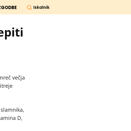
Iskalnik
ZGODBE
piti
mreč večja
treje
 slamnika,
itamina D,