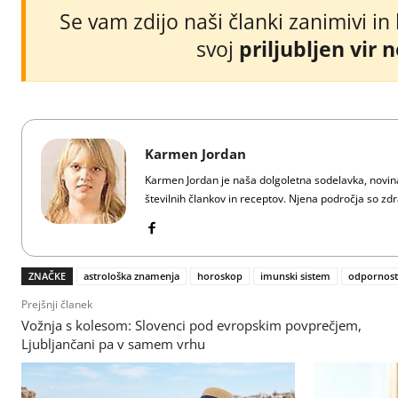
Se vam zdijo naši članki zanimivi in
svoj
priljubljen vir 
Karmen Jordan
Karmen Jordan je naša dolgoletna sodelavka, novinar
številnih člankov in receptov. Njena področja so zdra
ZNAČKE
astrološka znamenja
horoskop
imunski sistem
odpornost
Prejšnji članek
Vožnja s kolesom: Slovenci pod evropskim povprečjem,
Ljubljančani pa v samem vrhu