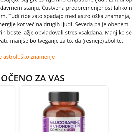
ej klavrnem stanju. Čustvena preobremenjenost lahko
em. Tudi ribe zato spadajo med astrološka znamenja,
nergije kot večina drugih ljudi. Seveda pa je obenem
rih boste lažje obvladovali stres vsakdana. Manj ko s
ti, manjše bo tveganje za to, da (resneje) zbolite.
še astrološko znamenje
ROČENO ZA VAS