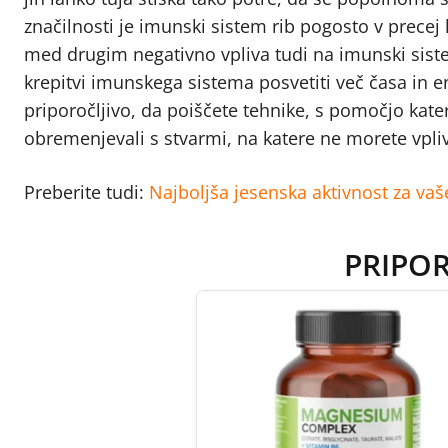
značilnosti je imunski sistem rib pogosto v prec
med drugim negativno vpliva tudi na imunski sist
krepitvi imunskega sistema posvetiti več časa in e
priporočljivo, da poiščete tehnike, s pomočjo kate
obremenjevali s stvarmi, na katere ne morete vpliva
Preberite tudi:
Najboljša jesenska aktivnost za va
PRIPO