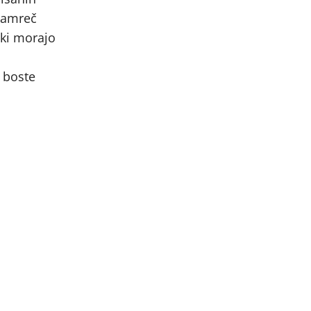
 namreč
 ki morajo
e boste