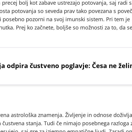
m precej bolj kot zabave ustrezajo potovanja, saj radi
Pogosta potovanja so seveda prav tako povezana s pov
lci posebno pozorni na svoj imunski sistem. Pri tem je
tka. Prej ko začnete, boljše so možnosti za to, da s
ija odpira čustveno poglavje: Česa ne žel
ena astrološka znamenja. Življenje in odnose doživlja
 čustvena stanja. Tudi če nimajo posebnega razloga z
sesujejo, saj gre za izjemno empatične ljudi. Zaradi o