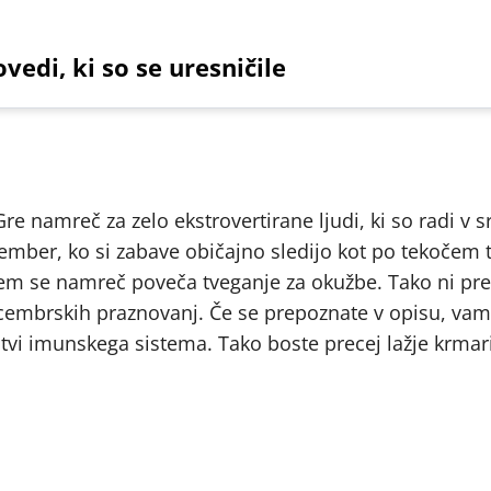
vedi, ki so se uresničile
e namreč za zelo ekstrovertirane ljudi, ki so radi v s
ember, ko si zabave običajno sledijo kot po tekočem 
tem se namreč poveča tveganje za okužbe. Tako ni pre
embrskih praznovanj. Če se prepoznate v opisu, vam
vi imunskega sistema. Tako boste precej lažje krmari