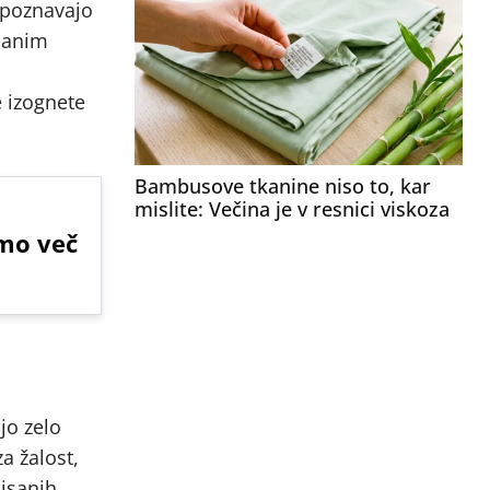
 spoznavajo
ečanim
e izognete
Bambusove tkanine niso to, kar
mislite: Večina je v resnici viskoza
imo več
jo zelo
a žalost,
pisanih