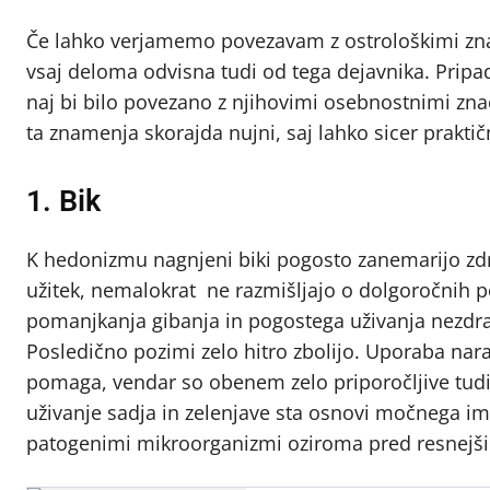
Če lahko verjamemo povezavam z ostrološkimi znam
vsaj deloma odvisna tudi od tega dejavnika. Pripad
naj bi bilo povezano z njihovimi osebnostnimi zna
ta znamenja skorajda nujni, saj lahko sicer praktič
1. Bik
K hedonizmu nagnjeni biki pogosto zanemarijo zdr
užitek, nemalokrat ne razmišljajo o dolgoročnih pos
pomanjkanja gibanja in pogostega uživanja nezdrav
Posledično pozimi zelo hitro zbolijo. Uporaba nar
pomaga, vendar so obenem zelo priporočljive tud
uživanje sadja in zelenjave sta osnovi močnega im
patogenimi mikroorganizmi oziroma pred resnejš