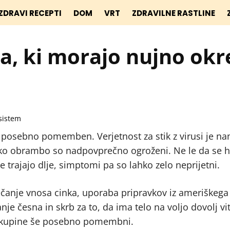
ZDRAVI RECEPTI
DOM
VRT
ZDRAVILNE RASTLINE
a, ki morajo nujno okre
posebno pomemben. Verjetnost za stik z virusi je na
sko obrambo so nadpovprečno ogroženi. Ne le da se hi
 trajajo dlje, simptomi pa so lahko zelo neprijetni.
ečanje vnosa cinka, uporaba pripravkov iz ameriškega
nje česna in skrb za to, da ima telo na voljo dovolj v
re skupine še posebno pomembni.