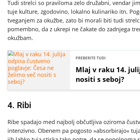
Tudi strelci so praviloma zelo družabni, vendar ji
tuje kulture, zgodovino, lokalno kulinariko itn. 
tveganjem za okužbe, zato bi morali biti tudi stre
pomembno, da z ukrepi ne čakate do zadnjega trenu
okužbam.
PREBERITE TUDI
Mlaj v raku 14. jul
nositi s seboj?
4. Ribi
Ribe spadajo med najbolj občutljiva oziroma čustv
intenzivno. Obenem pa pogosto »absorbirajo« tuja
jih lahko tuja stiska tako potre, da se popolnoma 