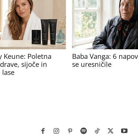
y Keune: Poletna
Baba Vanga: 6 napove
drave, sijoče in
se uresničile
 lase