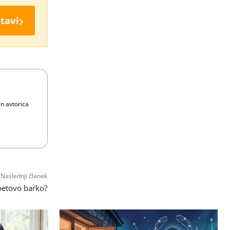
›
tavi
in avtorica
Naslednji članek
Noetovo barko?