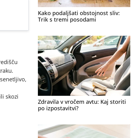
Kako podaljšati obstojnost sliv:
Trik s tremi posodami
redišču
traku.
senetljivo,
li skozi
Zdravila v vročem avtu: Kaj storiti
po izpostavitvi?