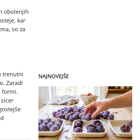
h obolenjih
steje, kar
ema, so za
 trenutni
NAJNOVEJŠE
o. Zaradi
 formi.
 sicer
gostejše
ed