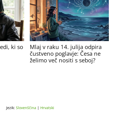
di, ki so
Mlaj v raku 14. julija odpira
čustveno poglavje: Česa ne
želimo več nositi s seboj?
Jezik:
Slovenščina
|
Hrvatski