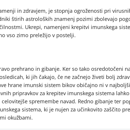
enji in zdravjem, je stopnja ogroženosti pri virusni
niki štirih astroloških znamenj pozimi zbolevajo pogo
čilnostmi. Ukrepi, namenjeni krepitvi imunskega sist
no vso zimo preležijo v postelji.
avo prehrano in gibanje. Ker so tako osredotočeni na
ledicah, ki jih čakajo, če ne začnejo živeti bolj zdrav
e hrane imunski sistem bikov običajno ni v najboljši
avnih pripravkov za krepitev imunskega sistema lahko
i celovitejše spremembe navad. Redno gibanje ter po
unskega sistema, ki je nujen za učinkovito zaščito pr
imi okužbami.