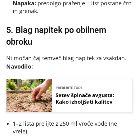
Napaka:
predolgo praženje = list postane črn
in grenak.
5. Blag napitek po obilnem
obroku
Ni močan čaj temveč blag napitek za vsakdan.
Navodilo:
PREBERITE TUDI
Setev špinače avgusta:
Kako izboljšati kalitev
1–2 lista prelijte z 250 ml vroče vode (ne
vrele).