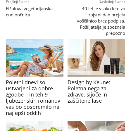
Prejšnji članek
Naslednji članek
Fižolova vegetarijanska
40 let je vsako leto za
enolončnica
rojstni dan prejela
voščilnico brez podpisa.
Pošiljatelja je spoznala
prepozno
Poletni dnevi so
Design by Keune:
ustvarjeni za dobre
Poletna nega za
zgodbe – in teh 9
zdrave, sijoče in
ljubezenskih romanov
zaščitene lase
vas bo pospremilo na
najlepši oddih