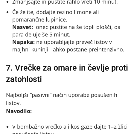
Zmanjšajte in pustite rahlo vreti 10 minut.
Če želite, dodajte rezino limone ali
pomarančne lupinice.
Nasvet:
lonec pustite na še topli plošči, da
para deluje še 5 minut.
Napaka:
ne uporabljajte preveč listov v
majhni kuhinji, lahko postane preintenzivno.
7. Vrečke za omare in čevlje proti
zatohlosti
Najboljši “pasivni” način uporabe posušenih
listov.
Navodilo:
V bombažno vrečko ali kos gaze dajte 1–2 žlici