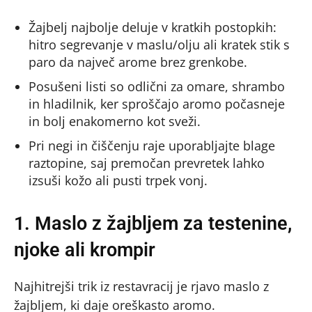
Žajbelj najbolje deluje v kratkih postopkih:
hitro segrevanje v maslu/olju ali kratek stik s
paro da največ arome brez grenkobe.
Posušeni listi so odlični za omare, shrambo
in hladilnik, ker sproščajo aromo počasneje
in bolj enakomerno kot sveži.
Pri negi in čiščenju raje uporabljajte blage
raztopine, saj premočan prevretek lahko
izsuši kožo ali pusti trpek vonj.
1. Maslo z žajbljem za testenine,
njoke ali krompir
Najhitrejši trik iz restavracij je rjavo maslo z
žajbljem, ki daje oreškasto aromo.