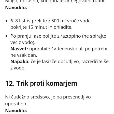
Blago, občasno, kot dodatek k negovalni rutini.
Navodilo:
6–8 listov prelijte z 500 ml vroče vode,
pokrijte 15 minut in ohladite.
Po pranju lase polijte z raztopino (ne spirajte
več z vodo).
Nasvet:
uporabite 1× tedensko ali po potrebi,
ne vsak dan.
Napaka:
če je lasišče občutljivo, razredčite še
z vodo.
12. Trik proti komarjem
Ni čudežno sredstvo, je pa presenetljivo
uporabno.
Navodilo: