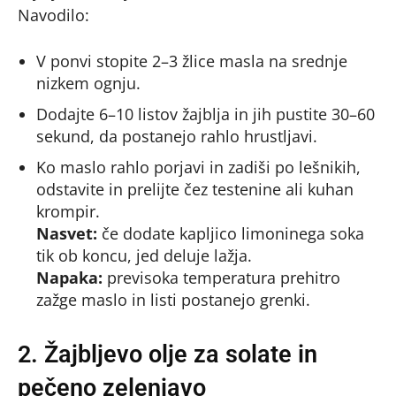
Navodilo:
V ponvi stopite 2–3 žlice masla na srednje
nizkem ognju.
Dodajte 6–10 listov žajblja in jih pustite 30–60
sekund, da postanejo rahlo hrustljavi.
Ko maslo rahlo porjavi in zadiši po lešnikih,
odstavite in prelijte čez testenine ali kuhan
krompir.
Nasvet:
če dodate kapljico limoninega soka
tik ob koncu, jed deluje lažja.
Napaka:
previsoka temperatura prehitro
zažge maslo in listi postanejo grenki.
2. Žajbljevo olje za solate in
pečeno zelenjavo