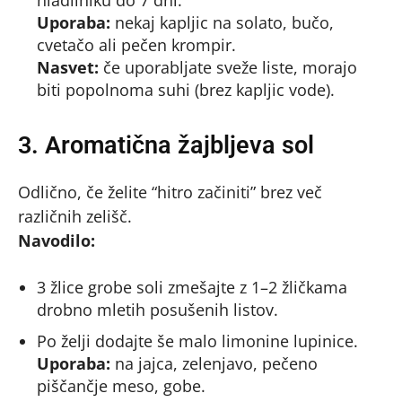
hladilniku do 7 dni.
Uporaba:
nekaj kapljic na solato, bučo,
cvetačo ali pečen krompir.
Nasvet:
če uporabljate sveže liste, morajo
biti popolnoma suhi (brez kapljic vode).
3. Aromatična žajbljeva sol
Odlično, če želite “hitro začiniti” brez več
različnih zelišč.
Navodilo:
3 žlice grobe soli zmešajte z 1–2 žličkama
drobno mletih posušenih listov.
Po želji dodajte še malo limonine lupinice.
Uporaba:
na jajca, zelenjavo, pečeno
piščančje meso, gobe.