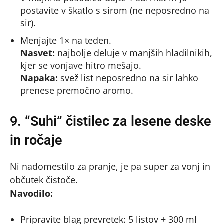
postavite v škatlo s sirom (ne neposredno na
sir).
Menjajte 1× na teden.
Nasvet:
najbolje deluje v manjših hladilnikih,
kjer se vonjave hitro mešajo.
Napaka:
svež list neposredno na sir lahko
prenese premočno aromo.
9. “Suhi” čistilec za lesene deske
in ročaje
Ni nadomestilo za pranje, je pa super za vonj in
občutek čistoče.
Navodilo:
Pripravite blag prevretek: 5 listov + 300 ml