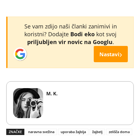
Se vam zdijo naši članki zanimivi in
koristni? Dodajte
Bodi eko
kot svoj
priljubljen vir novic na Googlu
.
›
Nastavi
M. K.
ZNAČKE
naravna svežina
uporaba žajblja
žajbelj
zelišča doma