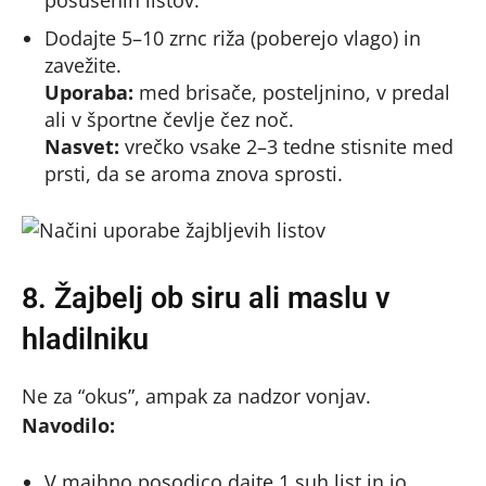
posušenih listov.
Dodajte 5–10 zrnc riža (poberejo vlago) in
zavežite.
Uporaba:
med brisače, posteljnino, v predal
ali v športne čevlje čez noč.
Nasvet:
vrečko vsake 2–3 tedne stisnite med
prsti, da se aroma znova sprosti.
8. Žajbelj ob siru ali maslu v
hladilniku
Ne za “okus”, ampak za nadzor vonjav.
Navodilo:
V majhno posodico dajte 1 suh list in jo