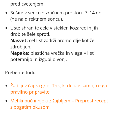
pred cvetenjem.
Sušite v senci in zračnem prostoru 7–14 dni
(ne na direktnem soncu).
Liste shranite cele v steklen kozarec in jih
drobite šele sproti.
Nasvet:
cel list zadrži aromo dlje kot že
zdrobljen.
Napaka:
plastična vrečka in vlaga = listi
potemnijo in izgubijo vonj.
Preberite tudi:
Žajbljev čaj za grlo: Trik, ki deluje samo, če ga
pravilno pripravite
Mehki bučni njoki z žajbljem – Preprost recept
z bogatim okusom