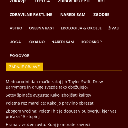
ZDRAVJE
LEPOTA
ZDRAVI RECEPTI
VRT
ZDRAVILNE RASTLINE
NAREDI SAM
ZGODBE
ASTRO
OSEBNA RAST
EKOLOGIJA & OKOLJE
ŽIVALI
JOGA
LOKALNO
NAREDI SAM
HOROSKOP
POGOVORI
ZADNJE OBJAVE
Mednarodni dan mačk: zakaj jih Taylor Swift, Drew
Barrymore in druge zvezde tako obožujejo?
Setev špinače avgusta: Kako izboljšati kalitev
Poletna rez marelice: Kako jo pravilno obrezati
Zbogom vročina: Poletni hit je dopust v puloverju, kjer vas
pričaka 15 stopinj
Hrana v vročem avtu: Kdaj jo morate zavreči