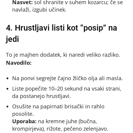
Nasvet:
sol shranite v suhem kozarcu; če se
navlaži, izgubi učinek.
4. Hrustljavi listi kot “posip” na
jedi
To je majhen dodatek, ki naredi veliko razliko.
Navodilo:
Na ponvi segrejte čajno žličko olja ali masla.
Liste popečite 10–20 sekund na vsaki strani,
da postanejo hrustljavi.
Osušite na papirnati brisački in rahlo
posolite.
Uporaba:
na kremne juhe (bučna,
krompirjeva), rižote, pečeno zelenjavo.