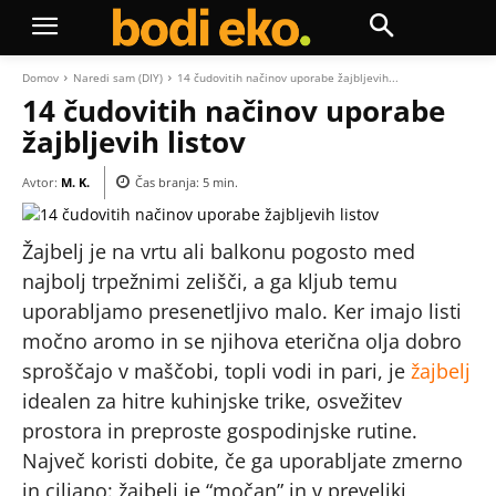
Domov
Naredi sam (DIY)
14 čudovitih načinov uporabe žajbljevih...
14 čudovitih načinov uporabe
žajbljevih listov
Avtor:
M. K.
Čas branja:
5
min.
Žajbelj je na vrtu ali balkonu pogosto med
najbolj trpežnimi zelišči, a ga kljub temu
uporabljamo presenetljivo malo. Ker imajo listi
močno aromo in se njihova eterična olja dobro
sproščajo v maščobi, topli vodi in pari, je
žajbelj
idealen za hitre kuhinjske trike, osvežitev
prostora in preproste gospodinjske rutine.
Največ koristi dobite, če ga uporabljate zmerno
in ciljano: žajbelj je “močan” in v preveliki