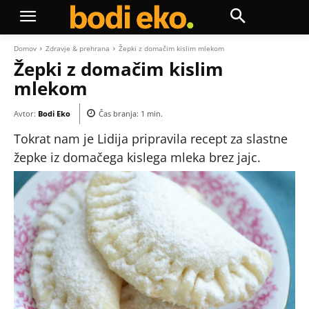
Domov
Zdravje & prehrana
Žepki z domačim kislim mlekom
Žepki z domačim kislim
mlekom
Avtor:
Bodi Eko
Čas branja:
1
min.
Tokrat nam je Lidija pripravila recept za slastne
žepke iz domačega kislega mleka brez jajc.