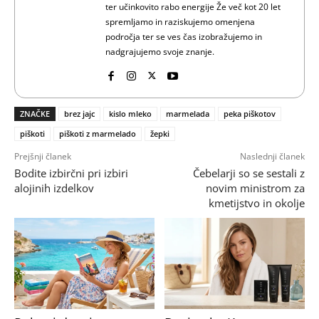
ter učinkovito rabo energije Že več kot 20 let
spremljamo in raziskujemo omenjena
področja ter se ves čas izobražujemo in
nadgrajujemo svoje znanje.
ZNAČKE
brez jajc
kislo mleko
marmelada
peka piškotov
piškoti
piškoti z marmelado
žepki
Prejšnji članek
Naslednji članek
Bodite izbirčni pri izbiri
Čebelarji so se sestali z
alojinih izdelkov
novim ministrom za
kmetijstvo in okolje