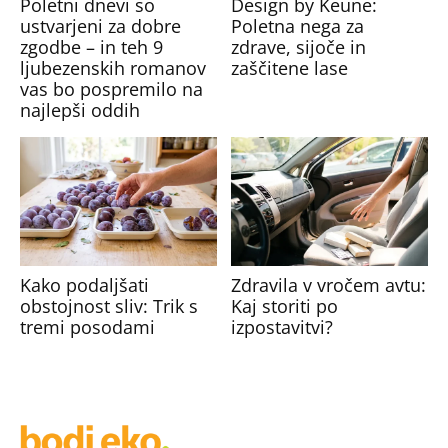
Poletni dnevi so
Design by Keune:
ustvarjeni za dobre
Poletna nega za
zgodbe – in teh 9
zdrave, sijoče in
ljubezenskih romanov
zaščitene lase
vas bo pospremilo na
najlepši oddih
Kako podaljšati
Zdravila v vročem avtu:
obstojnost sliv: Trik s
Kaj storiti po
tremi posodami
izpostavitvi?