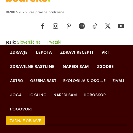
©2007-2026. Vse pravice pridržane.
Jezik:
Slovenščina
|
Hrvatski
ZDRAVJE
LEPOTA
ZDRAVI RECEPTI
VRT
ZDRAVILNE RASTLINE
NAREDI SAM
ZGODBE
ASTRO
OSEBNA RAST
EKOLOGIJA & OKOLJE
ŽIVALI
JOGA
LOKALNO
NAREDI SAM
HOROSKOP
POGOVORI
ZADNJE OBJAVE