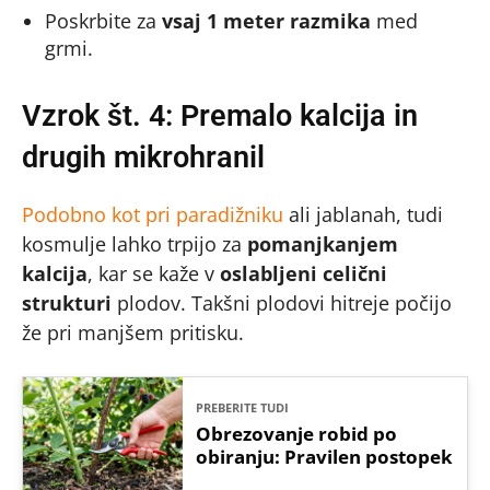
Poskrbite za
vsaj 1 meter razmika
med
grmi.
Vzrok št. 4: Premalo kalcija in
drugih mikrohranil
Podobno kot pri paradižniku
ali jablanah, tudi
kosmulje lahko trpijo za
pomanjkanjem
kalcija
, kar se kaže v
oslabljeni celični
strukturi
plodov. Takšni plodovi hitreje počijo
že pri manjšem pritisku.
PREBERITE TUDI
Obrezovanje robid po
obiranju: Pravilen postopek