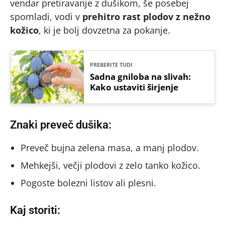
vendar pretiravanje z dušikom, še posebej
spomladi, vodi v
prehitro rast plodov z nežno
kožico
, ki je bolj dovzetna za pokanje.
PREBERITE TUDI
Sadna gniloba na slivah:
Kako ustaviti širjenje
Znaki preveč dušika:
Preveč bujna zelena masa, a manj plodov.
Mehkejši, večji plodovi z zelo tanko kožico.
Pogoste bolezni listov ali plesni.
Kaj storiti: