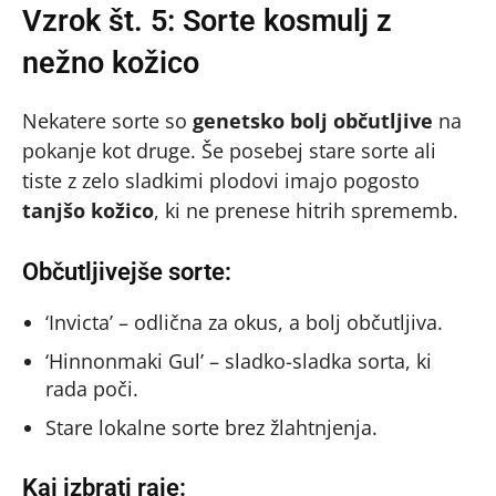
Vzrok št. 5: Sorte kosmulj z
nežno kožico
Nekatere sorte so
genetsko bolj občutljive
na
pokanje kot druge. Še posebej stare sorte ali
tiste z zelo sladkimi plodovi imajo pogosto
tanjšo kožico
, ki ne prenese hitrih sprememb.
Občutljivejše sorte:
‘Invicta’ – odlična za okus, a bolj občutljiva.
‘Hinnonmaki Gul’ – sladko-sladka sorta, ki
rada poči.
Stare lokalne sorte brez žlahtnjenja.
Kaj izbrati raje: