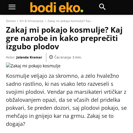
Domov
Vrt & Vrtnarjenje
Zakaj mi pokajo kosmulje? Kaj...
Zakaj mi pokajo kosmulje? Kaj
gre narobe in kako preprečiti
izgubo plodov
Avtor:
Jolanda Kramar
Čas branja:
3
min.
Kosmulje veljajo za skromno, a zelo hvaležno
sadno rastlino, ki nas vsako leto razveseli s
svojimi plodovi. Vendar pa marsikateri vrtičkar z
obžalovanjem opazi, da se včasih del pridelka
pokvari, še preden dozori, saj plodovi pokajo, se
mehčajo in gnijejo kar na grmu. Zakaj se to
dogaja?