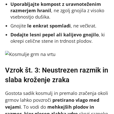
Uporabljajte kompost z uravnoteženim
razmerjem hranil
, ne zgolj gnojila z visoko
vsebnostjo dušika.
Gnojite
le enkrat spomladi
, ne večkrat.
Dodajte lesni pepel ali kalijevo gnojilo
, ki
okrepi celične stene in trdnost plodov.
Vzrok št. 3: Neustrezen razmik in
slaba kroženje zraka
Gostota sadik kosmulj in premalo zračenja okoli
grmov lahko povzroči
pretirano vlago med
vejami
. To vodi do
mehkejših plodov in
razmer, kjer plesen zlahka vdre
skozi razpoko