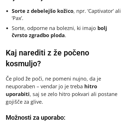
Sorte z debelejšo kožico
, npr. ‘Captivator’ ali
‘Pax’.
Sorte, odporne na bolezni, ki imajo
bolj
čvrsto zgradbo ploda
.
Kaj narediti z že počeno
kosmuljo?
Če plod že poči, ne pomeni nujno, da je
neuporaben – vendar jo je treba
hitro
uporabiti
, saj se zelo hitro pokvari ali postane
gojišče za glive.
Možnosti za uporabo: