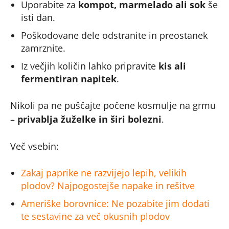
Uporabite za
kompot, marmelado ali sok
še
isti dan.
Poškodovane dele odstranite in preostanek
zamrznite.
Iz večjih količin lahko pripravite
kis ali
fermentiran napitek
.
Nikoli pa ne puščajte počene kosmulje na grmu
–
privablja žuželke in širi bolezni
.
Več vsebin:
Zakaj paprike ne razvijejo lepih, velikih
plodov? Najpogostejše napake in rešitve
Ameriške borovnice: Ne pozabite jim dodati
te sestavine za več okusnih plodov