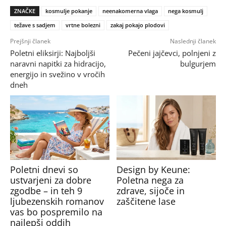
ZNAČKE
kosmulje pokanje
neenakomerna vlaga
nega kosmulj
težave s sadjem
vrtne bolezni
zakaj pokajo plodovi
Prejšnji članek
Naslednji članek
Poletni eliksirji: Najboljši
Pečeni jajčevci, polnjeni z
naravni napitki za hidracijo,
bulgurjem
energijo in svežino v vročih
dneh
Poletni dnevi so
Design by Keune:
ustvarjeni za dobre
Poletna nega za
zgodbe – in teh 9
zdrave, sijoče in
ljubezenskih romanov
zaščitene lase
vas bo pospremilo na
najlepši oddih