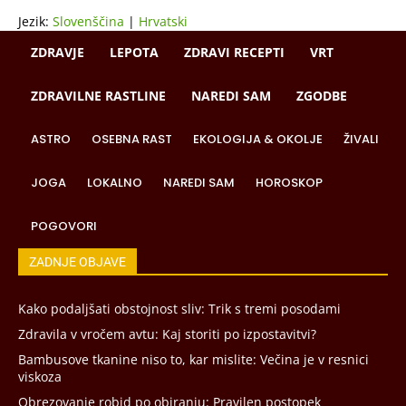
Jezik:
Slovenščina
|
Hrvatski
ZDRAVJE
LEPOTA
ZDRAVI RECEPTI
VRT
ZDRAVILNE RASTLINE
NAREDI SAM
ZGODBE
ASTRO
OSEBNA RAST
EKOLOGIJA & OKOLJE
ŽIVALI
JOGA
LOKALNO
NAREDI SAM
HOROSKOP
POGOVORI
ZADNJE OBJAVE
Kako podaljšati obstojnost sliv: Trik s tremi posodami
Zdravila v vročem avtu: Kaj storiti po izpostavitvi?
Bambusove tkanine niso to, kar mislite: Večina je v resnici
viskoza
Obrezovanje robid po obiranju: Pravilen postopek