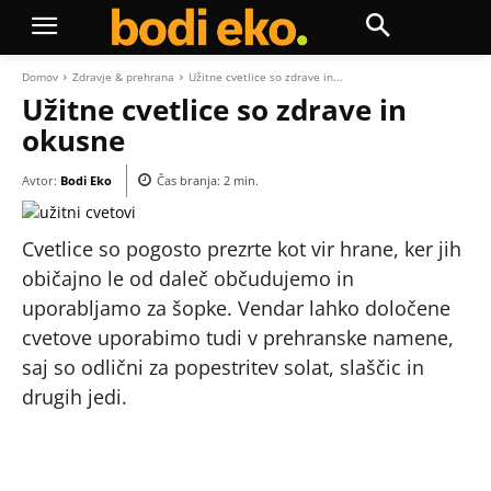
Domov
Zdravje & prehrana
Užitne cvetlice so zdrave in...
Užitne cvetlice so zdrave in
okusne
Avtor:
Bodi Eko
Čas branja:
2
min.
Cvetlice so pogosto prezrte kot vir hrane, ker jih
običajno le od daleč občudujemo in
uporabljamo za šopke. Vendar lahko določene
cvetove uporabimo tudi v prehranske namene,
saj so odlični za popestritev solat, slaščic in
drugih jedi.