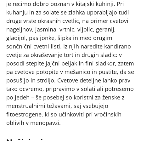
je recimo dobro poznan v kitajski kuhinji. Pri
kuhanju in za solate se zlahka uporabljajo tudi
druge vrste okrasnih cvetlic, na primer cvetovi
nageljnov, jasmina, vrtnic, vijolic, geranij,
gladijol, pasijonke, šipka in med drugim
sončnični cvetni listi. Iz njih naredite kandirano
cvetje za okraševanje tort in drugih sladic: v
posodi stepite jajčni beljak in fini sladkor, zatem
pa cvetove potopite v mešanico in pustite, da se
posušijo in strdijo. Cvetove deteljne lahko prav
tako ocvremo, pripravimo v solati ali potresemo
po jedeh – še posebej so koristni za ženske z
menstrualnimi težavami, saj vsebujejo
fitoestrogene, ki so učinkoviti pri vročinskih
oblivih v menopavzi.