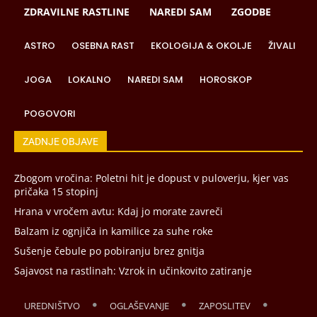
ZDRAVILNE RASTLINE
NAREDI SAM
ZGODBE
ASTRO
OSEBNA RAST
EKOLOGIJA & OKOLJE
ŽIVALI
JOGA
LOKALNO
NAREDI SAM
HOROSKOP
POGOVORI
ZADNJE OBJAVE
Zbogom vročina: Poletni hit je dopust v puloverju, kjer vas
pričaka 15 stopinj
Hrana v vročem avtu: Kdaj jo morate zavreči
Balzam iz ognjiča in kamilice za suhe roke
Sušenje čebule po pobiranju brez gnitja
Sajavost na rastlinah: Vzrok in učinkovito zatiranje
UREDNIŠTVO
OGLAŠEVANJE
ZAPOSLITEV