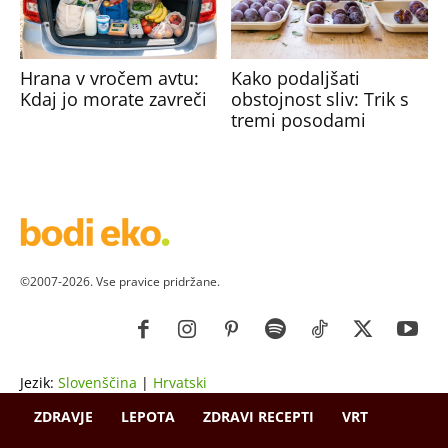
Hrana v vročem avtu:
Kako podaljšati
Kdaj jo morate zavreči
obstojnost sliv: Trik s
tremi posodami
©2007-2026. Vse pravice pridržane.
Jezik:
Slovenščina
|
Hrvatski
ZDRAVJE
LEPOTA
ZDRAVI RECEPTI
VRT