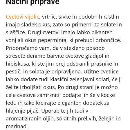
Načini priprave
Cvetovi vijolic
, vrtnic, sivke in podobnih rastlin
imajo sladek okus, zato so primerni za solate in
slaščice. Drugi cvetovi imajo lahko pikanten
vonj ali okus peperminta, ki prebudi brbončice.
Priporočamo vam, da v stekleno posodo
stresete denimo barvite cvetove gladijol in
hibiskusa, ki ste jim prej odstranili prašnike in
pestič, in solata je pripravljena. Užitne cvetlice
lahko dodate tudi klasični zelenjavni solati, če ji
želite izboljšati okus. Po drugi strani je možno
cele cvetove zamrzniti; dodajte jih še v kocke
ledu in tako kreirajte eleganten dodatek za
hlajenje pijač. Uporabite jih tudi v
aromatiziranih oljih, solatnih prelivih, želejih in
marinadi.