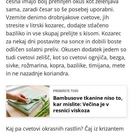
česna imajo bolj prefinjen okus kot zelenjava
sama, zaradi česar so še posebej uporabni.
Vzemite denimo drobnjakove cvetove, jih
stresite v litrski kozarec, dodajte stlačeno
baziliko in vse skupaj prelijte s kisom. Kozarec
za nekaj dni postavite na sonce in dobili boste
odličen solatni preliv. Okusen dodatek jedem so
tudi cvetovi zelišč, kot so cvetovi ognjiča, bezga,
sivke, rožmarina, kopra, bazilike, timijana, mete
in ne nazadnje koriandra.
PREBERITE TUDI
Bambusove tkanine niso to,
kar mislite: Večina je v
resnici viskoza
Kaj pa cvetovi okrasnih rastlin? Čaj iz krizantem