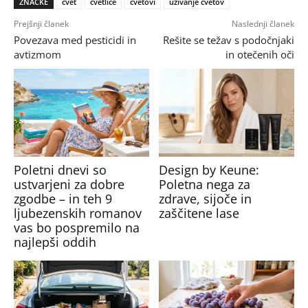
ZNAČKE
cvet
cvetlice
cvetovi
uživanje cvetov
Prejšnji članek
Naslednji članek
Povezava med pesticidi in
Rešite se težav s podočnjaki
avtizmom
in otečenih oči
Poletni dnevi so
Design by Keune:
ustvarjeni za dobre
Poletna nega za
zgodbe – in teh 9
zdrave, sijoče in
ljubezenskih romanov
zaščitene lase
vas bo pospremilo na
najlepši oddih