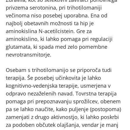
privzema serotonina, pri trihotilomaniji
večinoma niso posebej uporabna. Ena od
najbolj obetavnih možnosti ta hip je
aminokislina N-acetilcistein. Gre za
aminokislino, ki lahko pomaga pri regulaciji
glutamata, ki spada med zelo pomembne
nevrotransmitorje.
Osebam s trihotilomanijo se priporoča tudi
terapija. Še posebej učinkovita je lahko
kognitivno-vedenjska terapije, usmerjena v
odpravo nezaželenih navad. Tovrstna terapija
pomaga pri prepoznavanju sprožilcev, obenem
pa se lahko naučite, kako puljenje (postopoma)
zamenjati z drugo aktivnostjo, ki lahko poskrbi
za podoben občutek olajšanja, vendar je manj