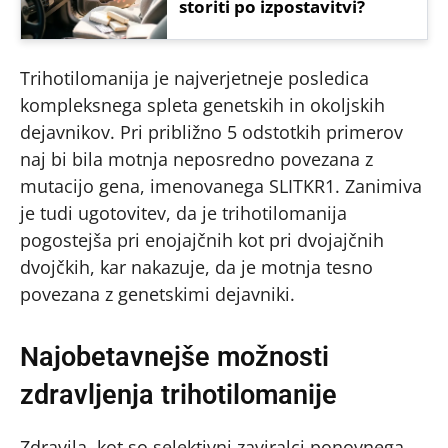
storiti po izpostavitvi?
Trihotilomanija je najverjetneje posledica
kompleksnega spleta genetskih in okoljskih
dejavnikov. Pri približno 5 odstotkih primerov
naj bi bila motnja neposredno povezana z
mutacijo gena, imenovanega SLITKR1. Zanimiva
je tudi ugotovitev, da je trihotilomanija
pogostejša pri enojajčnih kot pri dvojajčnih
dvojčkih, kar nakazuje, da je motnja tesno
povezana z genetskimi dejavniki.
Najobetavnejše možnosti
zdravljenja trihotilomanije
Zdravila, kot so selektivni zaviralci ponovnega