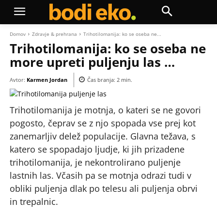
Domov
Zdravje & prehrana
Trihotilomanija: ko se oseba ne...
Trihotilomanija: ko se oseba ne
more upreti puljenju las …
Avtor:
Karmen Jordan
Čas branja:
2
min.
Trihotilomanija je motnja, o kateri se ne govori
pogosto, čeprav se z njo spopada vse prej kot
zanemarljiv delež populacije. Glavna težava, s
katero se spopadajo ljudje, ki jih prizadene
trihotilomanija, je nekontrolirano puljenje
lastnih las. Včasih pa se motnja odrazi tudi v
obliki puljenja dlak po telesu ali puljenja obrvi
in trepalnic.