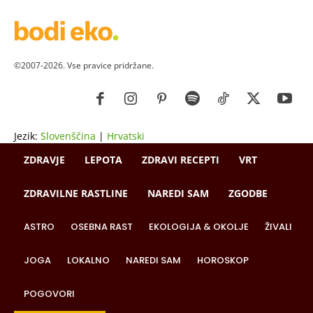
©2007-2026. Vse pravice pridržane.
Jezik:
Slovenščina
|
Hrvatski
ZDRAVJE
LEPOTA
ZDRAVI RECEPTI
VRT
ZDRAVILNE RASTLINE
NAREDI SAM
ZGODBE
ASTRO
OSEBNA RAST
EKOLOGIJA & OKOLJE
ŽIVALI
JOGA
LOKALNO
NAREDI SAM
HOROSKOP
POGOVORI