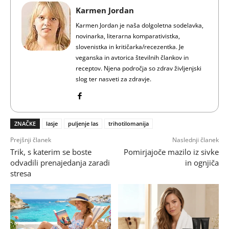
Karmen Jordan
Karmen Jordan je naša dolgoletna sodelavka,
novinarka, literarna komparativistka,
slovenistka in kritičarka/recezentka. Je
veganska in avtorica številnih člankov in
receptov. Njena področja so zdrav življenjski
slog ter nasveti za zdravje.
ZNAČKE
lasje
puljenje las
trihotilomanija
Prejšnji članek
Naslednji članek
Trik, s katerim se boste
Pomirjajoče mazilo iz sivke
odvadili prenajedanja zaradi
in ognjiča
stresa