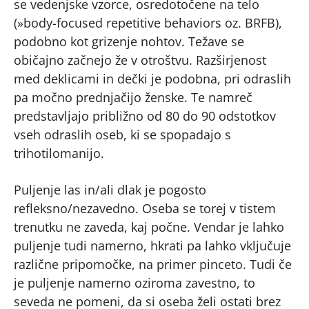
se vedenjske vzorce, osredotočene na telo
(»body-focused repetitive behaviors oz. BRFB),
podobno kot grizenje nohtov. Težave se
običajno začnejo že v otroštvu. Razširjenost
med deklicami in dečki je podobna, pri odraslih
pa močno prednjačijo ženske. Te namreč
predstavljajo približno od 80 do 90 odstotkov
vseh odraslih oseb, ki se spopadajo s
trihotilomanijo.
Puljenje las in/ali dlak je pogosto
refleksno/nezavedno. Oseba se torej v tistem
trenutku ne zaveda, kaj počne. Vendar je lahko
puljenje tudi namerno, hkrati pa lahko vključuje
različne pripomočke, na primer pinceto. Tudi če
je puljenje namerno oziroma zavestno, to
seveda ne pomeni, da si oseba želi ostati brez