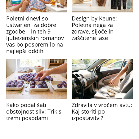
Poletni dnevi so
Design by Keune:
ustvarjeni za dobre
Poletna nega za
zgodbe – in teh 9
zdrave, sijoče in
ljubezenskih romanov
zaščitene lase
vas bo pospremilo na
najlepši oddih
Kako podaljšati
Zdravila v vročem avtu:
obstojnost sliv: Trik s
Kaj storiti po
tremi posodami
izpostavitvi?