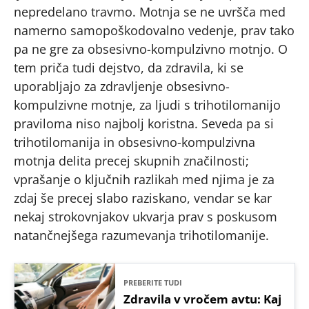
nepredelano travmo. Motnja se ne uvršča med
namerno samopoškodovalno vedenje, prav tako
pa ne gre za obsesivno-kompulzivno motnjo. O
tem priča tudi dejstvo, da zdravila, ki se
uporabljajo za zdravljenje obsesivno-
kompulzivne motnje, za ljudi s trihotilomanijo
praviloma niso najbolj koristna. Seveda pa si
trihotilomanija in obsesivno-kompulzivna
motnja delita precej skupnih značilnosti;
vprašanje o ključnih razlikah med njima je za
zdaj še precej slabo raziskano, vendar se kar
nekaj strokovnjakov ukvarja prav s poskusom
natančnejšega razumevanja trihotilomanije.
PREBERITE TUDI
Zdravila v vročem avtu: Kaj