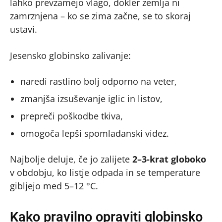
lahko prevzamejo vlago, dokler zemlja ni
zamrznjena – ko se zima začne, se to skoraj
ustavi.
Jesensko globinsko zalivanje:
naredi rastlino bolj odpor­no na veter,
zmanjša izsuševanje iglic in listov,
prepreči poškodbe tkiva,
omogoča lepši spomladanski videz.
Najbolje deluje, če jo zalijete
2–3-krat globoko
v obdobju, ko listje odpada in se temperature
gibljejo med 5–12 °C.
Kako pravilno opraviti globinsko