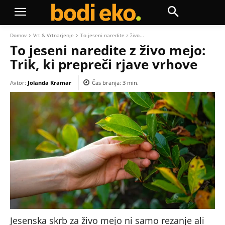
Domov
Vrt & Vrtnarjenje
To jeseni naredite z živo...
To jeseni naredite z živo mejo:
Trik, ki prepreči rjave vrhove
Avtor:
Jolanda Kramar
Čas branja:
3
min.
Jesenska skrb za živo mejo ni samo rezanje ali