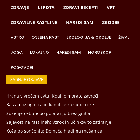
ZDRAVJE
LEPOTA
ZDRAVI RECEPTI
VRT
ZDRAVILNE RASTLINE
NAREDI SAM
ZGODBE
ASTRO
OSEBNA RAST
EKOLOGIJA & OKOLJE
ŽIVALI
JOGA
LOKALNO
NAREDI SAM
HOROSKOP
POGOVORI
ZADNJE OBJAVE
Hrana v vročem avtu: Kdaj jo morate zavreči
Balzam iz ognjiča in kamilice za suhe roke
Sušenje čebule po pobiranju brez gnitja
Sajavost na rastlinah: Vzrok in učinkovito zatiranje
Koža po sončenju: Domača hladilna mešanica