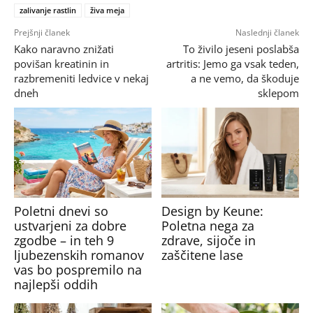
zalivanje rastlin
živa meja
Prejšnji članek
Naslednji članek
Kako naravno znižati
To živilo jeseni poslabša
povišan kreatinin in
artritis: Jemo ga vsak teden,
razbremeniti ledvice v nekaj
a ne vemo, da škoduje
dneh
sklepom
Poletni dnevi so
Design by Keune:
ustvarjeni za dobre
Poletna nega za
zgodbe – in teh 9
zdrave, sijoče in
ljubezenskih romanov
zaščitene lase
vas bo pospremilo na
najlepši oddih