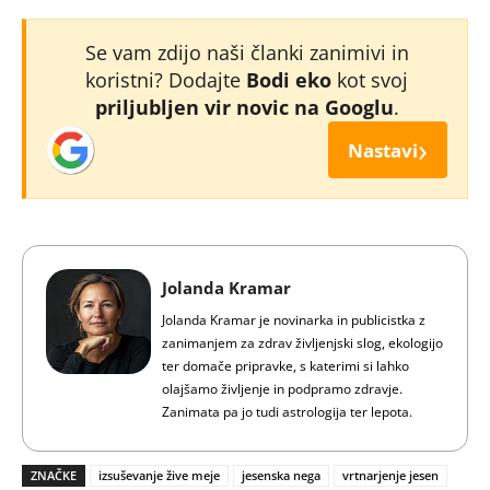
Se vam zdijo naši članki zanimivi in
koristni? Dodajte
Bodi eko
kot svoj
priljubljen vir novic na Googlu
.
›
Nastavi
Jolanda Kramar
Jolanda Kramar je novinarka in publicistka z
zanimanjem za zdrav življenjski slog, ekologijo
ter domače pripravke, s katerimi si lahko
olajšamo življenje in podpramo zdravje.
Zanimata pa jo tudi astrologija ter lepota.
ZNAČKE
izsuševanje žive meje
jesenska nega
vrtnarjenje jesen