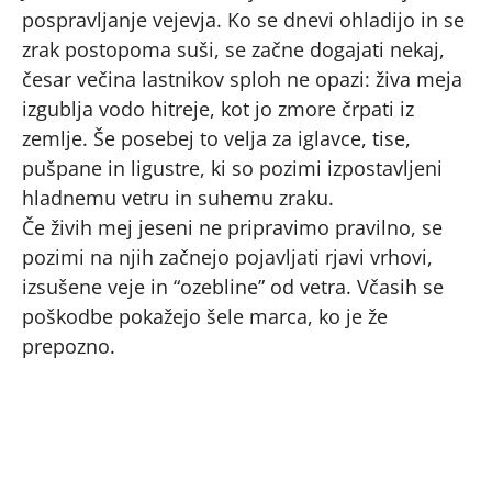
pospravljanje vejevja. Ko se dnevi ohladijo in se
zrak postopoma suši, se začne dogajati nekaj,
česar večina lastnikov sploh ne opazi: živa meja
izgublja vodo hitreje, kot jo zmore črpati iz
zemlje. Še posebej to velja za iglavce, tise,
pušpane in ligustre, ki so pozimi izpostavljeni
hladnemu vetru in suhemu zraku.
Če živih mej jeseni ne pripravimo pravilno, se
pozimi na njih začnejo pojavljati rjavi vrhovi,
izsušene veje in “ozebline” od vetra. Včasih se
poškodbe pokažejo šele marca, ko je že
prepozno.