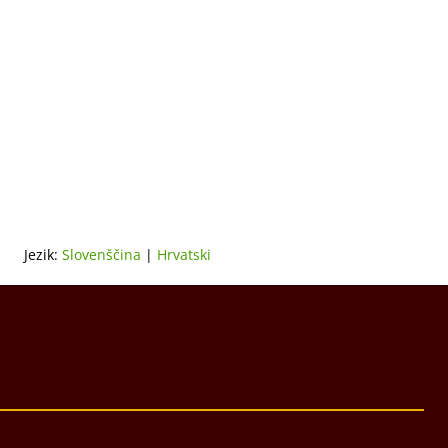
Jezik:
Slovenščina
|
Hrvatski