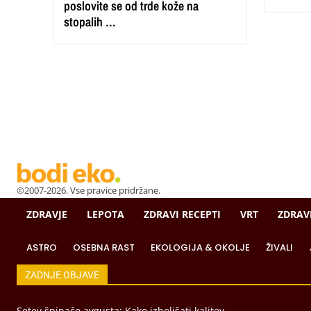
poslovite se od trde kože na
stopalih …
©2007-2026. Vse pravice pridržane.
ZDRAVJE
LEPOTA
ZDRAVI RECEPTI
VRT
ZDRAV
ASTRO
OSEBNA RAST
EKOLOGIJA & OKOLJE
ŽIVALI
ZADNJE OBJAVE
Setev špinače avgusta: Kako izboljšati kalitev