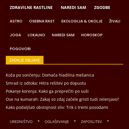
ZDRAVILNE RASTLINE
NAREDI SAM
ZGODBE
ASTRO
OSEBNA RAST
EKOLOGIJA & OKOLJE
ŽIVALI
JOGA
LOKALNO
NAREDI SAM
HOROSKOP
POGOVORI
ZADNJE OBJAVE
Koža po sončenju: Domača hladilna mešanica
Smrad iz odtoka: Hitra rešitev po dopustu
Pokanje korenja: Kako ga preprečiti po suši
Ose na kumarah: Zakaj so zdaj začele gristi tudi zelenjavo?
Kako podaljšati obstojnost sliv: Trik s tremi posodami
UREDNIŠTVO
OGLAŠEVANJE
ZAPOSLITEV