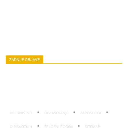
ZDRAVILNE RASTLINE
NAREDI SAM
ZGODBE
ASTRO
OSEBNA RAST
EKOLOGIJA & OKOLJE
ŽIVALI
JOGA
LOKALNO
NAREDI SAM
HOROSKOP
POGOVORI
ZADNJE OBJAVE
Koža po sončenju: Domača hladilna mešanica
Smrad iz odtoka: Hitra rešitev po dopustu
Pokanje korenja: Kako ga preprečiti po suši
Ose na kumarah: Zakaj so zdaj začele gristi tudi zelenjavo?
Kako podaljšati obstojnost sliv: Trik s tremi posodami
UREDNIŠTVO
OGLAŠEVANJE
ZAPOSLITEV
O PIŠKOTKIH
SPLOŠNI POGOJI
SITEMAP