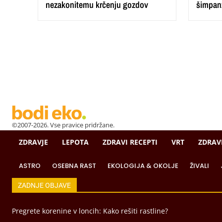
nezakonitemu krčenju gozdov
šimpan
©2007-2026. Vse pravice pridržane.
ZDRAVJE
LEPOTA
ZDRAVI RECEPTI
VRT
ZDRAV
ASTRO
OSEBNA RAST
EKOLOGIJA & OKOLJE
ŽIVALI
ZADNJE OBJAVE
Pregrete korenine v loncih: Kako rešiti rastline?