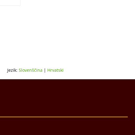
Jezik:
Slovenščina
|
Hrvatski