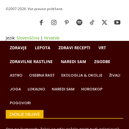
©2007-2026. Vse pravice pridržane.
Jezik:
Slovenščina
|
Hrvatski
ZDRAVJE
LEPOTA
ZDRAVI RECEPTI
VRT
ZDRAVILNE RASTLINE
NAREDI SAM
ZGODBE
ASTRO
OSEBNA RAST
EKOLOGIJA & OKOLJE
ŽIVALI
JOGA
LOKALNO
NAREDI SAM
HOROSKOP
POGOVORI
ZADNJE OBJAVE