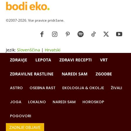
©2007-2026. Vse pravice pridržane.
Jezik:
Slovenščina
|
Hrvatski
ZDRAVJE
LEPOTA
ZDRAVI RECEPTI
VRT
ZDRAVILNE RASTLINE
NAREDI SAM
ZGODBE
ASTRO
OSEBNA RAST
EKOLOGIJA & OKOLJE
ŽIVALI
JOGA
LOKALNO
NAREDI SAM
HOROSKOP
POGOVORI
ZADNJE OBJAVE