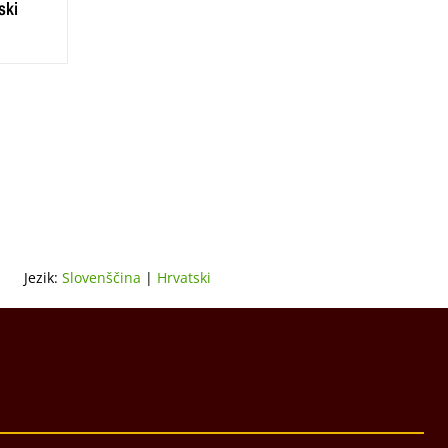
ski
Jezik:
Slovenščina
|
Hrvatski