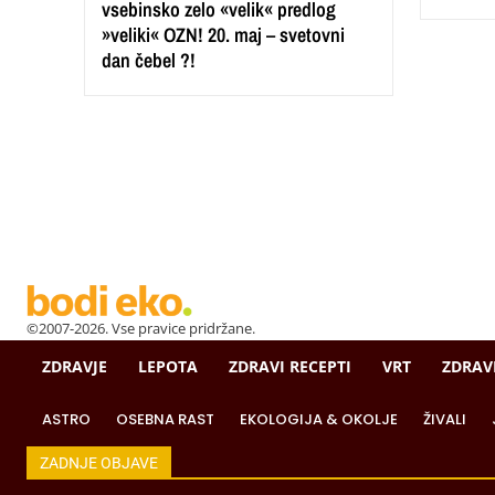
vsebinsko zelo «velik« predlog
»veliki« OZN! 20. maj – svetovni
dan čebel ?!
©2007-2026. Vse pravice pridržane.
ZDRAVJE
LEPOTA
ZDRAVI RECEPTI
VRT
ZDRAV
ASTRO
OSEBNA RAST
EKOLOGIJA & OKOLJE
ŽIVALI
ZADNJE OBJAVE