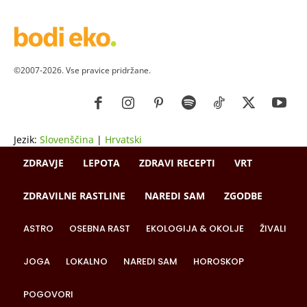
©2007-2026. Vse pravice pridržane.
Jezik:
Slovenščina
|
Hrvatski
ZDRAVJE
LEPOTA
ZDRAVI RECEPTI
VRT
ZDRAVILNE RASTLINE
NAREDI SAM
ZGODBE
ASTRO
OSEBNA RAST
EKOLOGIJA & OKOLJE
ŽIVALI
JOGA
LOKALNO
NAREDI SAM
HOROSKOP
POGOVORI