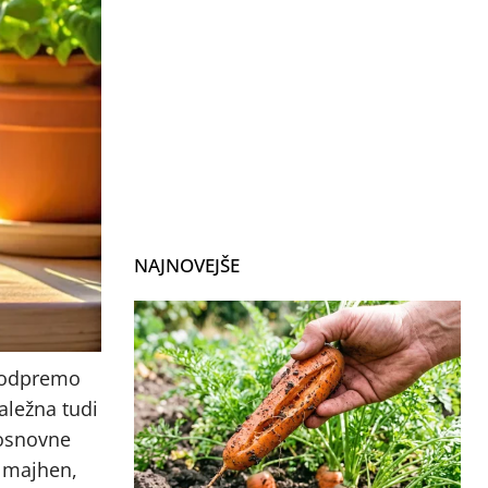
NAJNOVEJŠE
o odpremo
aležna tudi
 osnovne
o majhen,