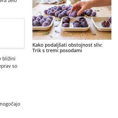
era zelo
Kako podaljšati obstojnost sliv:
Trik s tremi posodami
 bližini
eprav so
omogočajo