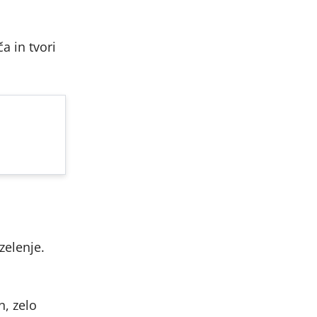
a in tvori
zelenje.
n, zelo