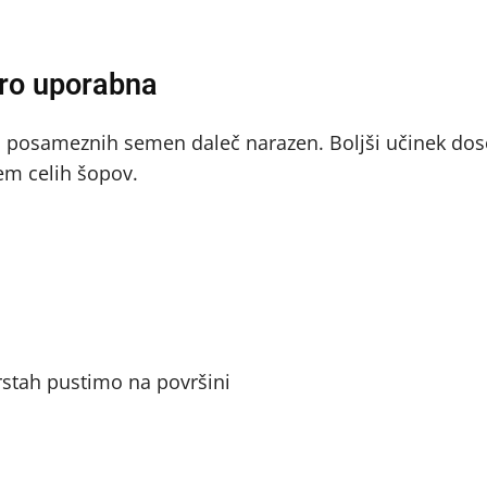
tro uporabna
ejati posameznih semen daleč narazen. Boljši učinek d
em celih šopov.
vrstah pustimo na površini