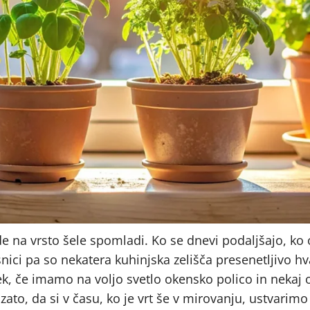
pride na vrsto šele spomladi. Ko se dnevi podaljšajo, k
snici pa so nekatera kuhinjska zelišča presenetljivo hv
ek, če imamo na voljo svetlo okensko polico in nekaj
zato, da si v času, ko je vrt še v mirovanju, ustvarim