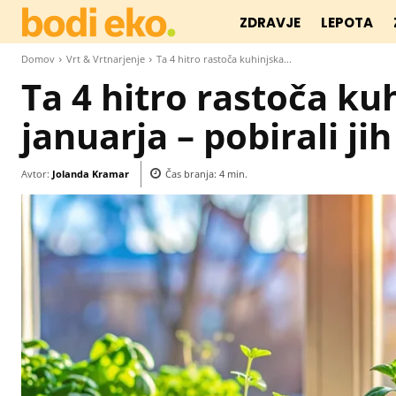
ZDRAVJE
LEPOTA
Domov
Vrt & Vrtnarjenje
Ta 4 hitro rastoča kuhinjska...
Ta 4 hitro rastoča ku
januarja – pobirali j
Avtor:
Jolanda Kramar
Čas branja:
4
min.