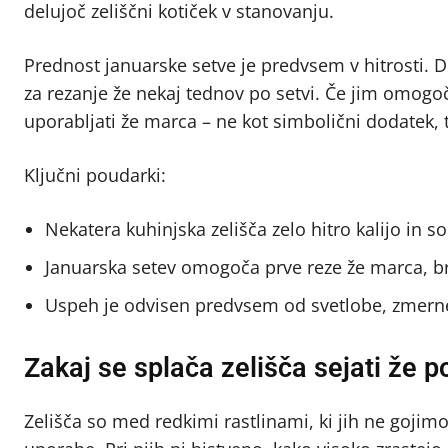
delujoč zeliščni kotiček v stanovanju.
Prednost januarske setve je predvsem v hitrosti. D
za rezanje že nekaj tednov po setvi. Če jim omogo
uporabljati že marca – ne kot simbolični dodatek, t
Ključni poudarki:
Nekatera kuhinjska zelišča zelo hitro kalijo in 
Januarska setev omogoča prve reze že marca, b
Uspeh je odvisen predvsem od svetlobe, zmerne
Zakaj se splača zelišča sejati že p
Zelišča so med redkimi rastlinami, ki jih ne gojimo