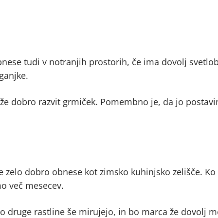
bnese tudi v notranjih prostorih, če ima dovolj svetlob
ganjke.
že dobro razvit grmiček. Pomembno je, da jo postav
 se zelo dobro obnese kot zimsko kuhinjsko zelišče. Ko
emo več mesecev.
ko druge rastline še mirujejo, in bo marca že dovolj 