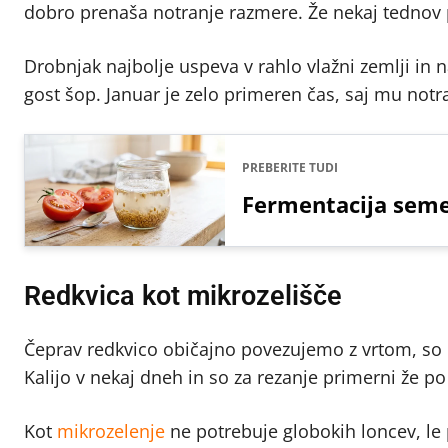
dobro prenaša notranje razmere. Že nekaj tednov po
Drobnjak najbolje uspeva v rahlo vlažni zemlji in 
gost šop. Januar je zelo primeren čas, saj mu not
PREBERITE TUDI
Fermentacija seme
Redkvica kot mikrozelišče
Čeprav redkvico običajno povezujemo z vrtom, so nj
Kalijo v nekaj dneh in so za rezanje primerni že po
Kot
mikrozelenje
ne potrebuje globokih loncev, le p