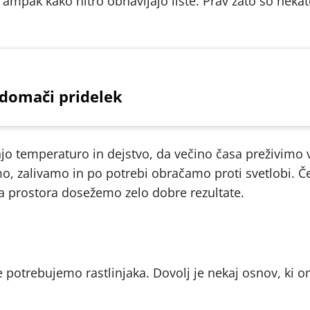
, ampak kako hitro obnavljajo liste. Prav zato so nekat
 domači pridelek
jo temperaturo in dejstvo, da večino časa preživimo v
mo, zalivamo in po potrebi obračamo proti svetlobi. Č
lega prostora dosežemo zelo dobre rezultate.
 potrebujemo rastlinjaka. Dovolj je nekaj osnov, ki 