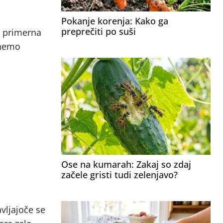
Pokanje korenja: Kako ga
preprečiti po suši
o primerna
čnemo
Ose na kumarah: Zakaj so zdaj
začele gristi tudi zelenjavo?
avljajoče se