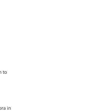
h to
ora in