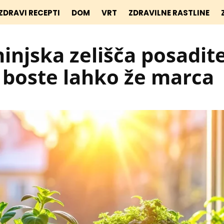
ZDRAVI RECEPTI
DOM
VRT
ZDRAVILNE RASTLINE
hinjska zelišča posadit
ih boste lahko že marca