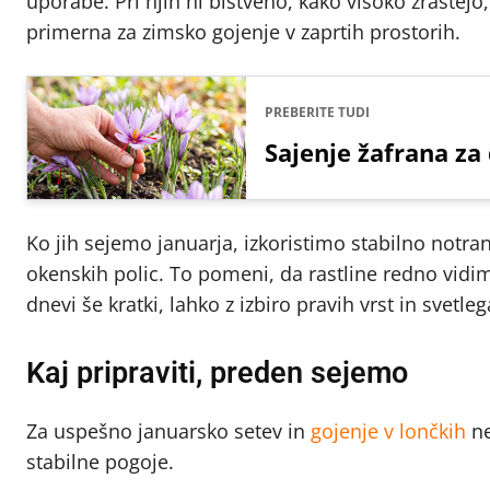
uporabe. Pri njih ni bistveno, kako visoko zrastejo
primerna za zimsko gojenje v zaprtih prostorih.
PREBERITE TUDI
Sajenje žafrana za
Ko jih sejemo januarja, izkoristimo stabilno notran
okenskih polic. To pomeni, da rastline redno vidi
dnevi še kratki, lahko z izbiro pravih vrst in svet
Kaj pripraviti, preden sejemo
Za uspešno januarsko setev in
gojenje v lončkih
ne
stabilne pogoje.