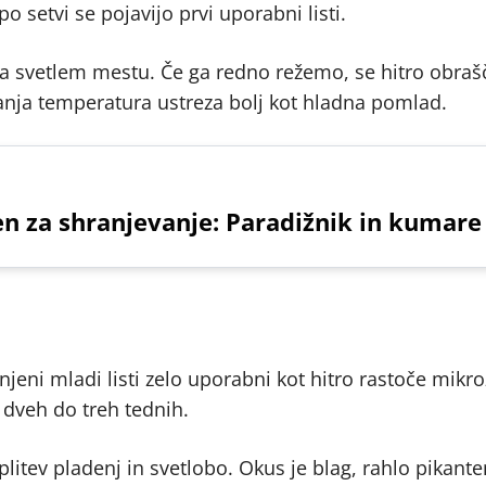
 setvi se pojavijo prvi uporabni listi.
na svetlem mestu. Če ga redno režemo, se hitro obrašč
ranja temperatura ustreza bolj kot hladna pomlad.
n za shranjevanje: Paradižnik in kumare
eni mladi listi zelo uporabni kot hitro rastoče mikro
 dveh do treh tednih.
litev pladenj in svetlobo. Okus je blag, rahlo pikante