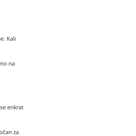
e. Kali
imo na
 se enkrat
močan za