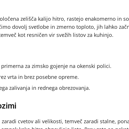
oločena zelišča kalijo hitro, rastejo enakomerno in s
čimo dovolj svetlobe in zmerno toploto, jih lahko za
emveč kot resničen vir svežih listov za kuhinjo.
so primerna za zimsko gojenje na okenski polici.
rez vrta in brez posebne opreme.
ga zalivanja in rednega obrezovanja.
ozimi
 zaradi cvetov ali velikosti, temveč zaradi stalne, pon