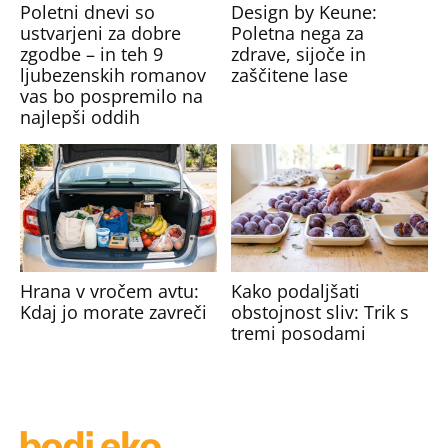
Poletni dnevi so
Design by Keune:
ustvarjeni za dobre
Poletna nega za
zgodbe – in teh 9
zdrave, sijoče in
ljubezenskih romanov
zaščitene lase
vas bo pospremilo na
najlepši oddih
Hrana v vročem avtu:
Kako podaljšati
Kdaj jo morate zavreči
obstojnost sliv: Trik s
tremi posodami