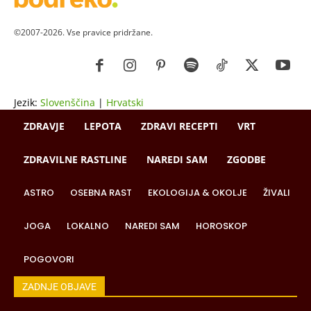
©2007-2026. Vse pravice pridržane.
Jezik:
Slovenščina
|
Hrvatski
ZDRAVJE
LEPOTA
ZDRAVI RECEPTI
VRT
ZDRAVILNE RASTLINE
NAREDI SAM
ZGODBE
ASTRO
OSEBNA RAST
EKOLOGIJA & OKOLJE
ŽIVALI
JOGA
LOKALNO
NAREDI SAM
HOROSKOP
POGOVORI
ZADNJE OBJAVE