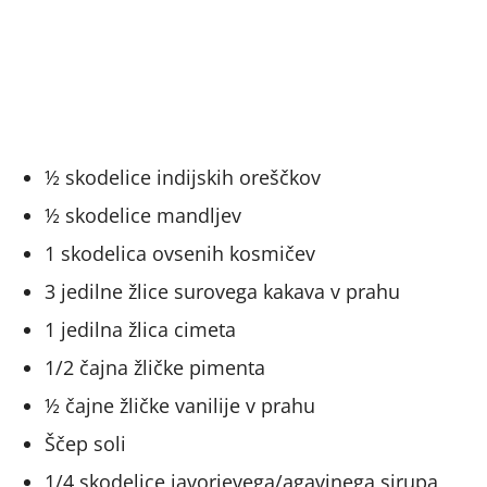
½ skodelice indijskih oreščkov
½ skodelice mandljev
1 skodelica ovsenih kosmičev
3 jedilne žlice surovega kakava v prahu
1 jedilna žlica cimeta
1/2 čajna žličke pimenta
½ čajne žličke vanilije v prahu
Ščep soli
1/4 skodelice javorjevega/agavinega sirupa