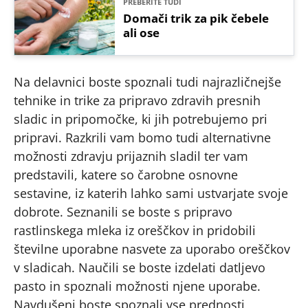
PREBERITE TUDI
Domači trik za pik čebele
ali ose
Na delavnici boste spoznali tudi najrazličnejše
tehnike in trike za pripravo zdravih presnih
sladic in pripomočke, ki jih potrebujemo pri
pripravi. Razkrili vam bomo tudi alternativne
možnosti zdravju prijaznih sladil ter vam
predstavili, katere so čarobne osnovne
sestavine, iz katerih lahko sami ustvarjate svoje
dobrote. Seznanili se boste s pripravo
rastlinskega mleka iz oreščkov in pridobili
številne uporabne nasvete za uporabo oreščkov
v sladicah. Naučili se boste izdelati datljevo
pasto in spoznali možnosti njene uporabe.
Navdušeni boste spoznali vse prednosti