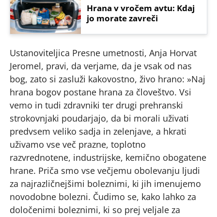
Hrana v vročem avtu: Kdaj
jo morate zavreči
Ustanoviteljica Presne umetnosti, Anja Horvat
Jeromel, pravi, da verjame, da je vsak od nas
bog, zato si zasluži kakovostno, živo hrano: »Naj
hrana bogov postane hrana za človeštvo. Vsi
vemo in tudi zdravniki ter drugi prehranski
strokovnjaki poudarjajo, da bi morali uživati
predvsem veliko sadja in zelenjave, a hkrati
uživamo vse več prazne, toplotno
razvrednotene, industrijske, kemično obogatene
hrane. Priča smo vse večjemu obolevanju ljudi
za najrazličnejšimi boleznimi, ki jih imenujemo
novodobne bolezni. Čudimo se, kako lahko za
določenimi boleznimi, ki so prej veljale za