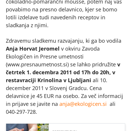
čokoladno-pomarančni mousse, potem naj vas
povabimo na presno delavnico, kjer se bomo
lotili izdelave tudi navedenih receptov in
sladkanja z njimi.
Zdravemu sladkemu razvajanju, ki ga bo vodila
Anja Horvat Jeromel
v okviru Zavoda
Ekologičen in Presne umetnosti
(www.presnaumetnost.si) se lahko pridružite
v
četrtek 1. decembra 2011 od 17h do 20h, v
restavraciji Krinolina v Ljubljani
ali 10.
december 2011 v Slovenj Gradcu. Cena
delavnice je 45 EUR na osebo. Za več informacij
in prijave se javite na
anja@ekologicen.si
ali
040-297-728.