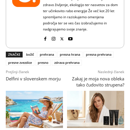
zdravo življenje, ekologijo ter nasvetov za dom
ter učinkovito rabo energije Že več kot 20 let
spremljamo in raziskujemo omenjena
področja ter se ves čas izobražujemo in
nadgrajujemo svoje znanje.
ZNAČKE
božič
prehrana
presna hrana
presna prehrana
presne zvezdice
presno
zdrava prehrana
Prejšnji članek
Naslednji članek
Delfini v slovenskem morju
Zakaj je moja nova obleka
tako čudovito strupena?