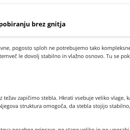
pobiranju brez gnitja
ravne, pogosto sploh ne potrebujemo tako kompleksne
 temveč le dovolj stabilno in vlažno osnovo. Tu se po
z težav zapičimo stebla. Hkrati vsebuje veliko vlage, k
jegova struktura omogoča, da stebla stojijo stabilno,
hteva posebne priprave, ne stane veliko in po uporabi