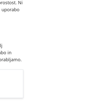
rostost. Ni
za uporabo
lj
abo in
orabljamo.