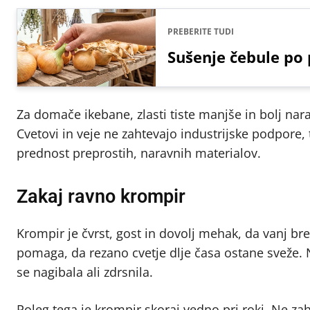
PREBERITE TUDI
Sušenje čebule po 
Za domače ikebane, zlasti tiste manjše in bolj na
Cvetovi in veje ne zahtevajo industrijske podpore,
prednost preprostih, naravnih materialov.
Zakaj ravno krompir
Krompir je čvrst, gost in dovolj mehak, da vanj bre
pomaga, da rezano cvetje dlje časa ostane sveže. N
se nagibala ali zdrsnila.
Poleg tega je krompir skoraj vedno pri roki. Ne za