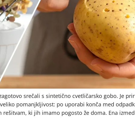
zagotovo srečali s sintetično cvetličarsko gobo. Je pri
 veliko pomanjkljivost: po uporabi konča med odpadki
im rešitvam, ki jih imamo pogosto že doma. Ena izmed 