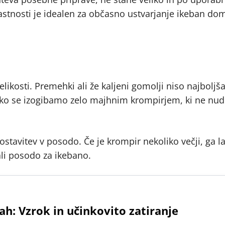
astnosti je idealen za občasno ustvarjanje ikeban do
n
ikosti. Premehki ali že kaljeni gomolji niso najboljša 
 tako se izogibamo zelo majhnim krompirjem, ki ne nud
ostavitev v posodo. Če je krompir nekoliko večji, ga 
ali posodo za ikebano.
ah: Vzrok in učinkovito zatiranje