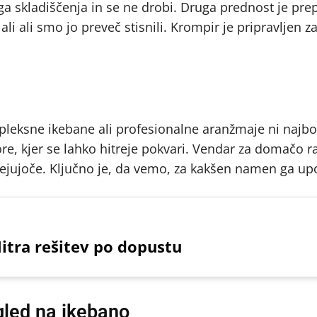
 skladiščenja in se ne drobi. Druga prednost je prep
li ali smo jo preveč stisnili. Krompir je pripravljen 
mpleksne ikebane ali profesionalne aranžmaje ni najbo
ore, kjer se lahko hitreje pokvari. Vendar za domačo r
ejujoče. Ključno je, da vemo, za kakšen namen ga up
itra rešitev po dopustu
ogled na ikebano