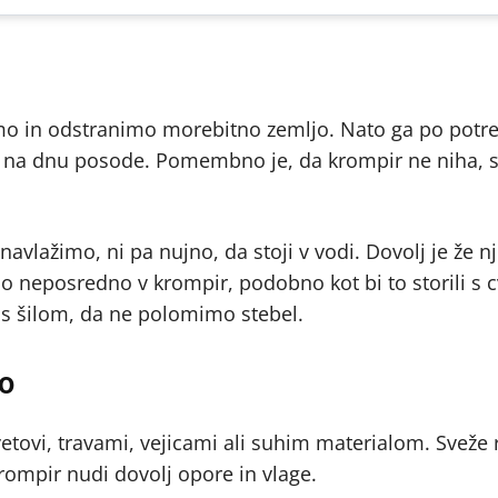
emo in odstranimo morebitno zemljo. Nato ga po potre
o na dnu posode. Pomembno je, da krompir ne niha, s
vlažimo, ni pa nujno, da stoji v vodi. Dovolj je že n
mo neposredno v krompir, podobno kot bi to storili s c
o s šilom, da ne polomimo stebel.
jo
vetovi, travami, vejicami ali suhim materialom. Sveže
krompir nudi dovolj opore in vlage.