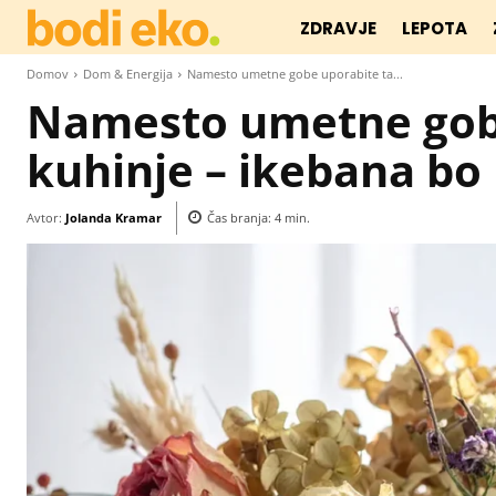
ZDRAVJE
LEPOTA
Domov
Dom & Energija
Namesto umetne gobe uporabite ta...
Namesto umetne gobe 
kuhinje – ikebana bo 
Avtor:
Jolanda Kramar
Čas branja:
4
min.