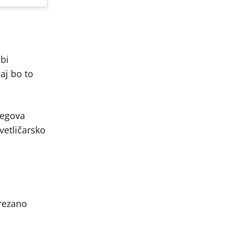
bi
aj bo to
jegova
vetličarsko
 rezano