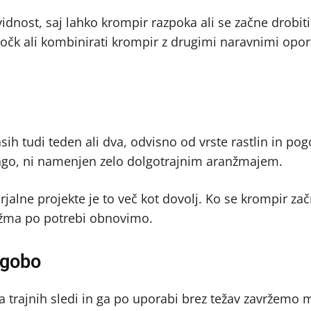
vidnost, saj lahko krompir razpoka ali se začne drobiti
točk ali kombinirati krompir z drugimi naravnimi opor
ih tudi teden ali dva, odvisno od vrste rastlin in pog
lago, ni namenjen zelo dolgotrajnim aranžmajem.
arjalne projekte je to več kot dovolj. Ko se krompir z
anžma po potrebi obnovimo.
 gobo
a trajnih sledi in ga po uporabi brez težav zavržemo