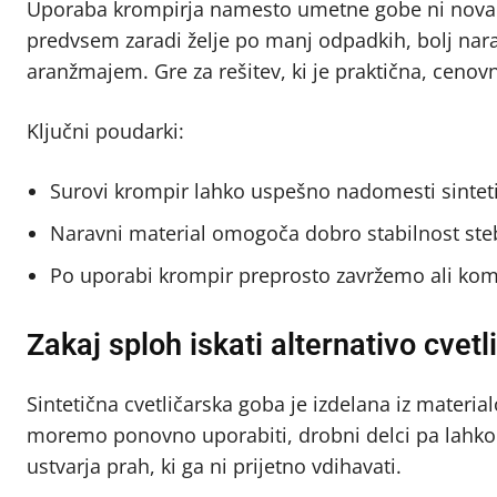
Uporaba krompirja namesto umetne gobe ni nova 
predvsem zaradi želje po manj odpadkih, bolj nara
aranžmajem. Gre za rešitev, ki je praktična, cenov
Ključni poudarki:
Surovi krompir lahko uspešno nadomesti sinteti
Naravni material omogoča dobro stabilnost steb
Po uporabi krompir preprosto zavržemo ali kom
Zakaj sploh iskati alternativo cvetl
Sintetična cvetličarska goba je izdelana iz materia
moremo ponovno uporabiti, drobni delci pa lahko 
ustvarja prah, ki ga ni prijetno vdihavati.