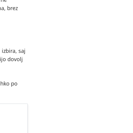
ma, brez
izbira, saj
ijo dovolj
lahko po