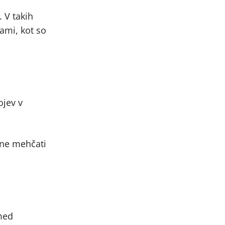
. V takih
ami, kot so
ojev v
ačne mehčati
 med