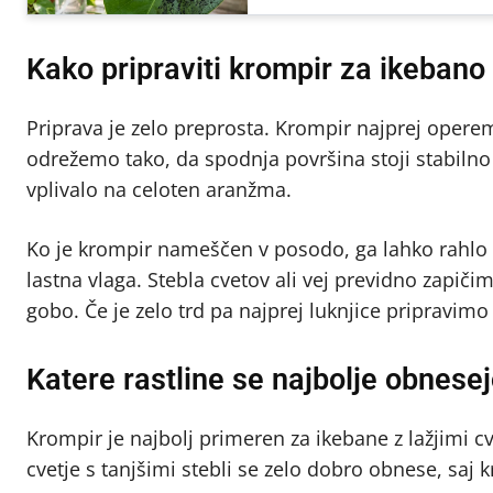
Kako pripraviti krompir za ikebano
Priprava je zelo preprosta. Krompir najprej oper
odrežemo tako, da spodnja površina stoji stabiln
vplivalo na celoten aranžma.
Ko je krompir nameščen v posodo, ga lahko rahlo na
lastna vlaga. Stebla cvetov ali vej previdno zapiči
gobo. Če je zelo trd pa najprej luknjice pripravim
Katere rastline se najbolje obnese
Krompir je najbolj primeren za ikebane z lažjimi c
cvetje s tanjšimi stebli se zelo dobro obnese, saj 