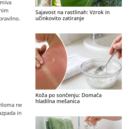
imiva
čnim
Sajavost na rastlinah: Vzrok in
učinkovito zatiranje
pravilno.
Koža po sončenju: Domača
hladilna mešanica
aviloma ne
azpada in