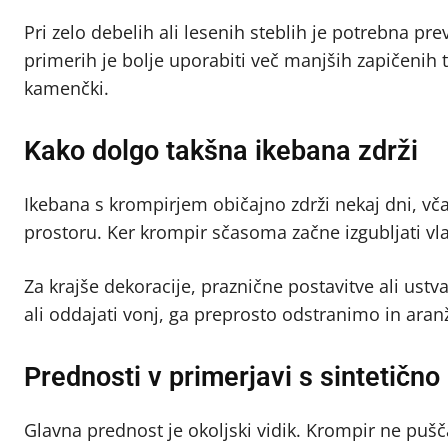
Pri zelo debelih ali lesenih steblih je potrebna pre
primerih je bolje uporabiti več manjših zapičenih 
kamenčki.
Kako dolgo takšna ikebana zdrži
Ikebana s krompirjem običajno zdrži nekaj dni, včas
prostoru. Ker krompir sčasoma začne izgubljati v
Za krajše dekoracije, praznične postavitve ali ustv
ali oddajati vonj, ga preprosto odstranimo in ar
Prednosti v primerjavi s sintetično
Glavna prednost je okoljski vidik. Krompir ne pušč