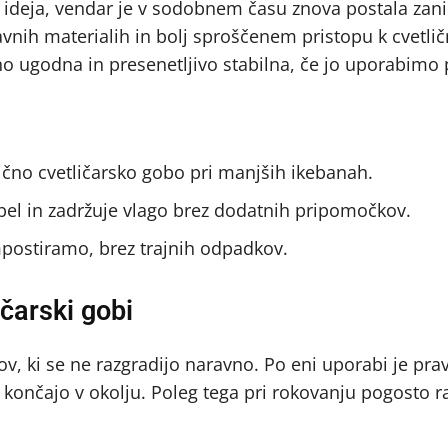
ideja, vendar je v sodobnem času znova postala zan
vnih materialih in bolj sproščenem pristopu k cvetli
no ugodna in presenetljivo stabilna, če jo uporabimo 
čno cvetličarsko gobo pri manjših ikebanah.
el in zadržuje vlago brez dodatnih pripomočkov.
postiramo, brez trajnih odpadkov.
ičarski gobi
lov, ki se ne razgradijo naravno. Po eni uporabi je pr
končajo v okolju. Poleg tega pri rokovanju pogosto r