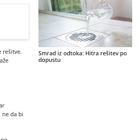
 rešitve.
Smrad iz odtoka: Hitra rešitev po
dopustu
kaže
ar
 ne da bi
 ne