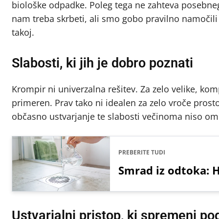
biološke odpadke. Poleg tega ne zahteva posebnega
nam treba skrbeti, ali smo gobo pravilno namočili a
takoj.
Slabosti, ki jih je dobro poznati
Krompir ni univerzalna rešitev. Za zelo velike, ko
primeren. Prav tako ni idealen za zelo vroče prost
občasno ustvarjanje te slabosti večinoma niso om
PREBERITE TUDI
Smrad iz odtoka: H
Ustvarjalni pristop, ki spremeni p