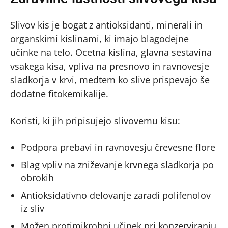
Slivov kis je bogat z antioksidanti, minerali in
organskimi kislinami, ki imajo blagodejne
učinke na telo. Ocetna kislina, glavna sestavina
vsakega kisa, vpliva na presnovo in ravnovesje
sladkorja v krvi, medtem ko slive prispevajo še
dodatne fitokemikalije.
Koristi, ki jih pripisujejo slivovemu kisu:
Podpora prebavi in ravnovesju črevesne flore
Blag vpliv na zniževanje krvnega sladkorja po
obrokih
Antioksidativno delovanje zaradi polifenolov
iz sliv
Možen protimikrobni učinek pri konzerviranju