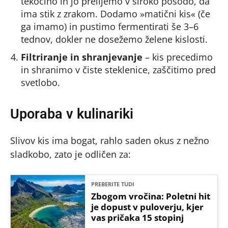
tekočino in jo prelijemo v široko posodo, da
ima stik z zrakom. Dodamo »matični kis« (če
ga imamo) in pustimo fermentirati še 3–6
tednov, dokler ne dosežemo želene kislosti.
Filtriranje in shranjevanje
– kis precedimo
in shranimo v čiste steklenice, zaščitimo pred
svetlobo.
Uporaba v kulinariki
Slivov kis ima bogat, rahlo saden okus z nežno
sladkobo, zato je odličen za:
PREBERITE TUDI
Zbogom vročina: Poletni hit
je dopust v puloverju, kjer
vas pričaka 15 stopinj