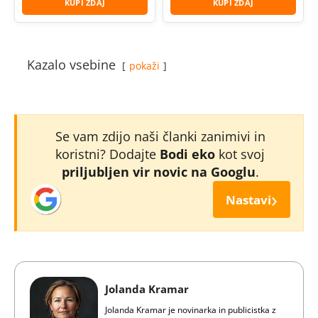
KUPI ZDAJ
KUPI ZDAJ
Kazalo vsebine
pokaži
Se vam zdijo naši članki zanimivi in
koristni? Dodajte
Bodi eko
kot svoj
priljubljen vir novic na Googlu
.
›
Nastavi
Jolanda Kramar
Jolanda Kramar je novinarka in publicistka z