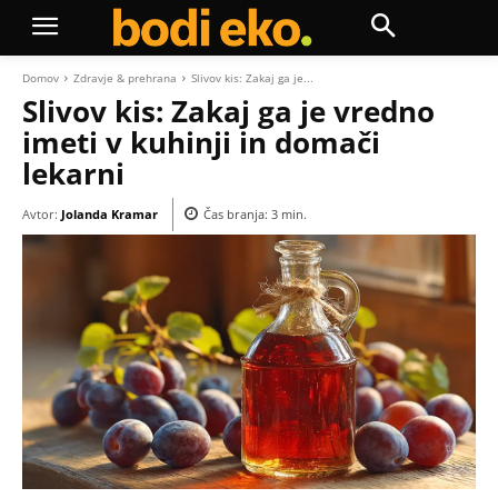
Domov
Zdravje & prehrana
Slivov kis: Zakaj ga je...
Slivov kis: Zakaj ga je vredno
imeti v kuhinji in domači
lekarni
Avtor:
Jolanda Kramar
Čas branja:
3
min.