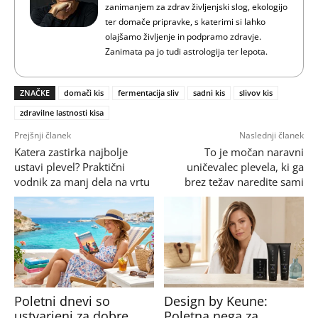
zanimanjem za zdrav življenjski slog, ekologijo
ter domače pripravke, s katerimi si lahko
olajšamo življenje in podpramo zdravje.
Zanimata pa jo tudi astrologija ter lepota.
ZNAČKE
domači kis
fermentacija sliv
sadni kis
slivov kis
zdravilne lastnosti kisa
Prejšnji članek
Naslednji članek
Katera zastirka najbolje
To je močan naravni
ustavi plevel? Praktični
uničevalec plevela, ki ga
vodnik za manj dela na vrtu
brez težav naredite sami
Poletni dnevi so
Design by Keune:
ustvarjeni za dobre
Poletna nega za