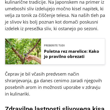
kulinarične tradicije. Na Japonskem na primer iz
umeboshi sliv izdelujejo močno kisel napitek, ki
velja za tonik za čiščenje telesa. Na naših tleh pa
je slivov kis bolj poznan kot domači poskusni
izdelek iz presežka sliv, ki ostanejo po sezoni.
PREBERITE TUDI
Poletna rez marelice: Kako
jo pravilno obrezati
Čeprav je bil včasih predvsem način
shranjevanja, ga danes cenimo zaradi njegovih
posebnih arom in možnosti uporabe v zdravju
in kulinariki.
Zdravilne lastnosti slivovega kisa