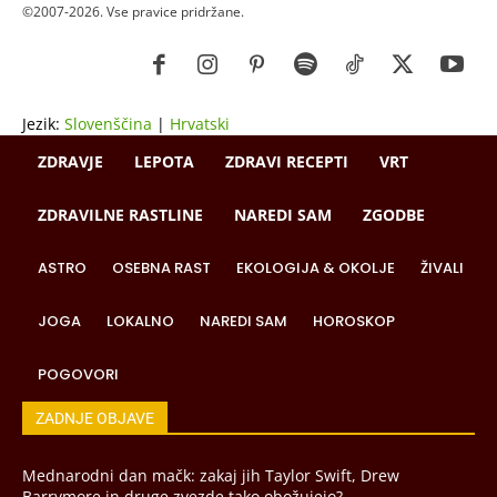
©2007-2026. Vse pravice pridržane.
Jezik:
Slovenščina
|
Hrvatski
ZDRAVJE
LEPOTA
ZDRAVI RECEPTI
VRT
ZDRAVILNE RASTLINE
NAREDI SAM
ZGODBE
ASTRO
OSEBNA RAST
EKOLOGIJA & OKOLJE
ŽIVALI
JOGA
LOKALNO
NAREDI SAM
HOROSKOP
POGOVORI
ZADNJE OBJAVE
Mednarodni dan mačk: zakaj jih Taylor Swift, Drew
Barrymore in druge zvezde tako obožujejo?