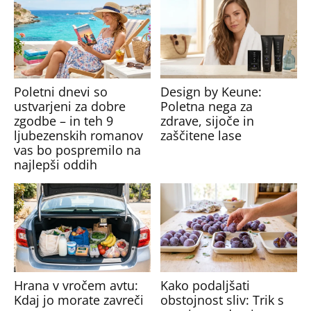
Poletni dnevi so
Design by Keune:
ustvarjeni za dobre
Poletna nega za
zgodbe – in teh 9
zdrave, sijoče in
ljubezenskih romanov
zaščitene lase
vas bo pospremilo na
najlepši oddih
Hrana v vročem avtu:
Kako podaljšati
Kdaj jo morate zavreči
obstojnost sliv: Trik s