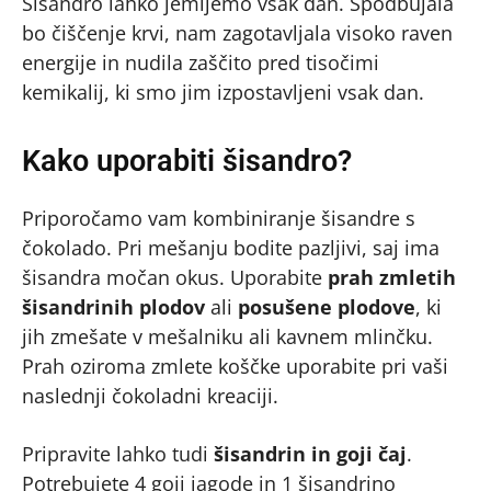
Šisandro lahko jemljemo vsak dan. Spodbujala
bo čiščenje krvi, nam zagotavljala visoko raven
energije in nudila zaščito pred tisočimi
kemikalij, ki smo jim izpostavljeni vsak dan.
Kako uporabiti šisandro?
Priporočamo vam kombiniranje šisandre s
čokolado. Pri mešanju bodite pazljivi, saj ima
šisandra močan okus. Uporabite
prah zmletih
šisandrinih plodov
ali
posušene plodove
, ki
jih zmešate v mešalniku ali kavnem mlinčku.
Prah oziroma zmlete koščke uporabite pri vaši
naslednji čokoladni kreaciji.
Pripravite lahko tudi
šisandrin in goji čaj
.
Potrebujete 4 goji jagode in 1 šisandrino