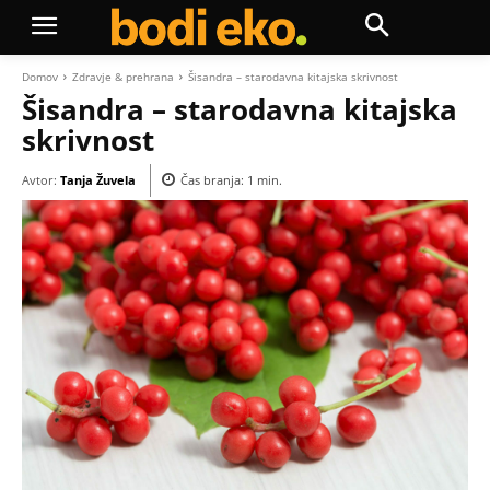
Domov
Zdravje & prehrana
Šisandra – starodavna kitajska skrivnost
Šisandra – starodavna kitajska
skrivnost
Avtor:
Tanja Žuvela
Čas branja:
1
min.