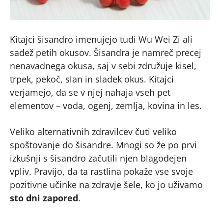
Kitajci šisandro imenujejo tudi Wu Wei Zi ali
sadež petih okusov. Šisandra je namreč precej
nenavadnega okusa, saj v sebi združuje kisel,
trpek, pekoč, slan in sladek okus. Kitajci
verjamejo, da se v njej nahaja vseh pet
elementov – voda, ogenj, zemlja, kovina in les.
Veliko alternativnih zdravilcev čuti veliko
spoštovanje do šisandre. Mnogi so že po prvi
izkušnji s šisandro začutili njen blagodejen
vpliv. Pravijo, da ta rastlina pokaže vse svoje
pozitivne učinke na zdravje šele, ko jo uživamo
sto dni zapored
.