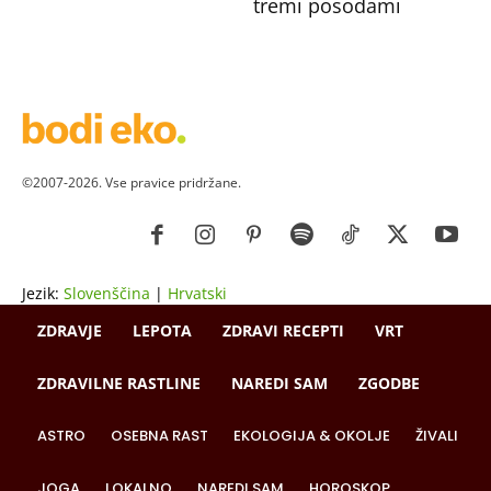
tremi posodami
©2007-2026. Vse pravice pridržane.
Jezik:
Slovenščina
|
Hrvatski
ZDRAVJE
LEPOTA
ZDRAVI RECEPTI
VRT
ZDRAVILNE RASTLINE
NAREDI SAM
ZGODBE
ASTRO
OSEBNA RAST
EKOLOGIJA & OKOLJE
ŽIVALI
JOGA
LOKALNO
NAREDI SAM
HOROSKOP