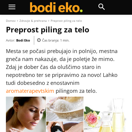
Domov
Zdravje & prehrana
Preprost piling za telo
Preprost piling za telo
Avtor:
Bodi Eko
Čas branja:
1
min.
Mesta se počasi prebujajo in polnijo, mestna
gneča nam nakazuje, da je poletje že mimo.
Zdaj je dober čas da oluščimo staro in
nepotrebno ter se pripravimo za novo! Lahko
tudi dobesedno z enostavnim
aromaterapevtskim
pilingom za telo.