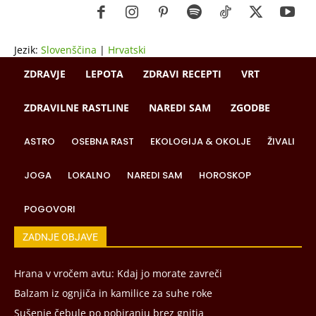
Jezik:
Slovenščina
|
Hrvatski
ZDRAVJE
LEPOTA
ZDRAVI RECEPTI
VRT
ZDRAVILNE RASTLINE
NAREDI SAM
ZGODBE
ASTRO
OSEBNA RAST
EKOLOGIJA & OKOLJE
ŽIVALI
JOGA
LOKALNO
NAREDI SAM
HOROSKOP
POGOVORI
ZADNJE OBJAVE
Hrana v vročem avtu: Kdaj jo morate zavreči
Balzam iz ognjiča in kamilice za suhe roke
Sušenje čebule po pobiranju brez gnitja