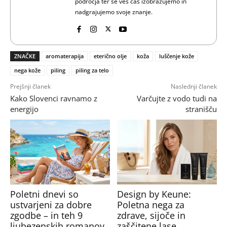
področja ter se ves čas izobražujemo in
nadgrajujemo svoje znanje.
ZNAČKE
aromaterapija
eterično olje
koža
luščenje kože
nega kože
piling
piling za telo
Prejšnji članek
Naslednji članek
Kako Slovenci ravnamo z
Varčujte z vodo tudi na
energijo
stranišču
Poletni dnevi so
Design by Keune:
ustvarjeni za dobre
Poletna nega za
zgodbe – in teh 9
zdrave, sijoče in
ljubezenskih romanov
zaščitene lase