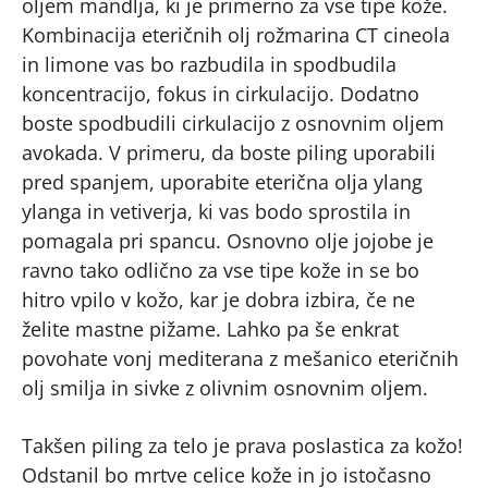
oljem mandlja, ki je primerno za vse tipe kože.
Kombinacija eteričnih olj rožmarina CT cineola
in limone vas bo razbudila in spodbudila
koncentracijo, fokus in cirkulacijo. Dodatno
boste spodbudili cirkulacijo z osnovnim oljem
avokada. V primeru, da boste piling uporabili
pred spanjem, uporabite eterična olja ylang
ylanga in vetiverja, ki vas bodo sprostila in
pomagala pri spancu. Osnovno olje jojobe je
ravno tako odlično za vse tipe kože in se bo
hitro vpilo v kožo, kar je dobra izbira, če ne
želite mastne pižame. Lahko pa še enkrat
povohate vonj mediterana z mešanico eteričnih
olj smilja in sivke z olivnim osnovnim oljem.
Takšen piling za telo je prava poslastica za kožo!
Odstanil bo mrtve celice kože in jo istočasno