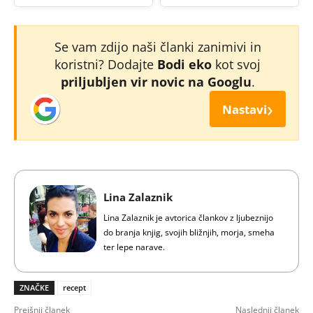
Se vam zdijo naši članki zanimivi in
koristni? Dodajte
Bodi eko
kot svoj
priljubljen vir novic na Googlu
.
›
Nastavi
Lina Zalaznik
Lina Zalaznik je avtorica člankov z ljubeznijo
do branja knjig, svojih bližnjih, morja, smeha
ter lepe narave.
ZNAČKE
recept
Prejšnji članek
Naslednji članek