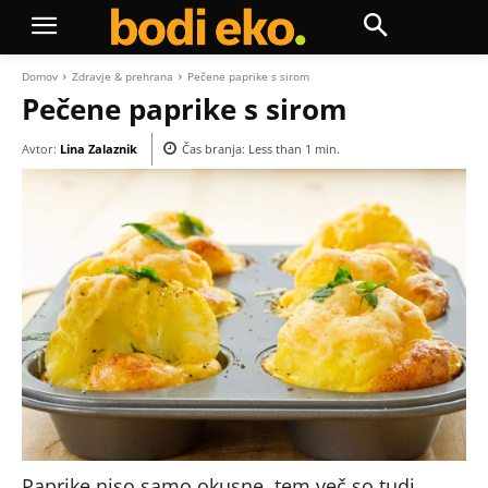
Domov
Zdravje & prehrana
Pečene paprike s sirom
Pečene paprike s sirom
Avtor:
Lina Zalaznik
Čas branja:
Less than 1
min.
Paprike niso samo okusne, tem,več so tudi