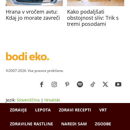
Hrana v vročem avtu:
Kako podaljšati
Kdaj jo morate zavreči
obstojnost sliv: Trik s
tremi posodami
©2007-2026. Vse pravice pridržane.
Jezik:
Slovenščina
|
Hrvatski
ZDRAVJE
LEPOTA
ZDRAVI RECEPTI
VRT
ZDRAVILNE RASTLINE
NAREDI SAM
ZGODBE