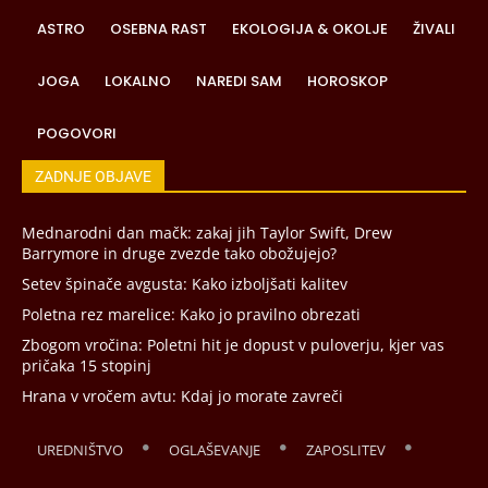
ASTRO
OSEBNA RAST
EKOLOGIJA & OKOLJE
ŽIVALI
JOGA
LOKALNO
NAREDI SAM
HOROSKOP
POGOVORI
ZADNJE OBJAVE
Mednarodni dan mačk: zakaj jih Taylor Swift, Drew
Barrymore in druge zvezde tako obožujejo?
Setev špinače avgusta: Kako izboljšati kalitev
Poletna rez marelice: Kako jo pravilno obrezati
Zbogom vročina: Poletni hit je dopust v puloverju, kjer vas
pričaka 15 stopinj
Hrana v vročem avtu: Kdaj jo morate zavreči
UREDNIŠTVO
OGLAŠEVANJE
ZAPOSLITEV