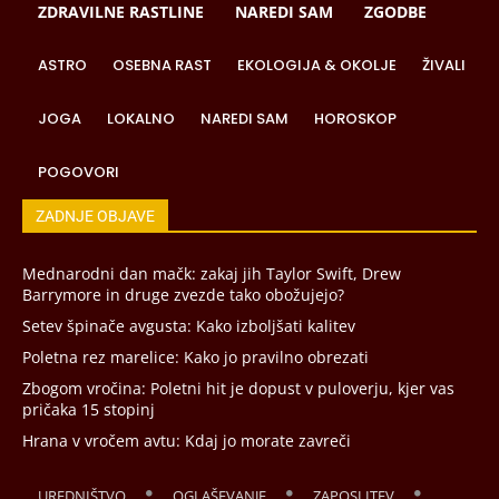
ZDRAVILNE RASTLINE
NAREDI SAM
ZGODBE
ASTRO
OSEBNA RAST
EKOLOGIJA & OKOLJE
ŽIVALI
JOGA
LOKALNO
NAREDI SAM
HOROSKOP
POGOVORI
ZADNJE OBJAVE
Mednarodni dan mačk: zakaj jih Taylor Swift, Drew
Barrymore in druge zvezde tako obožujejo?
Setev špinače avgusta: Kako izboljšati kalitev
Poletna rez marelice: Kako jo pravilno obrezati
Zbogom vročina: Poletni hit je dopust v puloverju, kjer vas
pričaka 15 stopinj
Hrana v vročem avtu: Kdaj jo morate zavreči
UREDNIŠTVO
OGLAŠEVANJE
ZAPOSLITEV