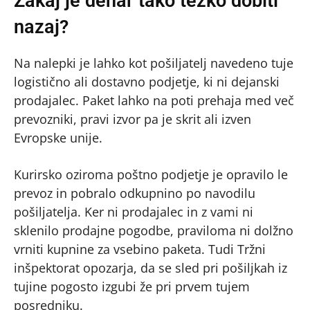
Zakaj je denar tako težko dobiti
nazaj?
Na nalepki je lahko kot pošiljatelj navedeno tuje
logistično ali dostavno podjetje, ki ni dejanski
prodajalec. Paket lahko na poti prehaja med več
prevozniki, pravi izvor pa je skrit ali izven
Evropske unije.
Kurirsko oziroma poštno podjetje je opravilo le
prevoz in pobralo odkupnino po navodilu
pošiljatelja. Ker ni prodajalec in z vami ni
sklenilo prodajne pogodbe, praviloma ni dolžno
vrniti kupnine za vsebino paketa. Tudi Tržni
inšpektorat opozarja, da se sled pri pošiljkah iz
tujine pogosto izgubi že pri prvem tujem
posredniku.