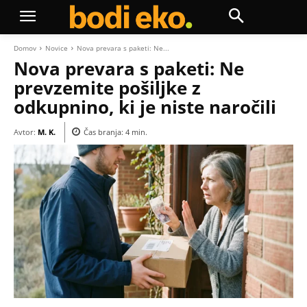
Domov
Novice
Nova prevara s paketi: Ne...
Nova prevara s paketi: Ne
prevzemite pošiljke z
odkupnino, ki je niste naročili
Avtor:
M. K.
Čas branja:
4
min.