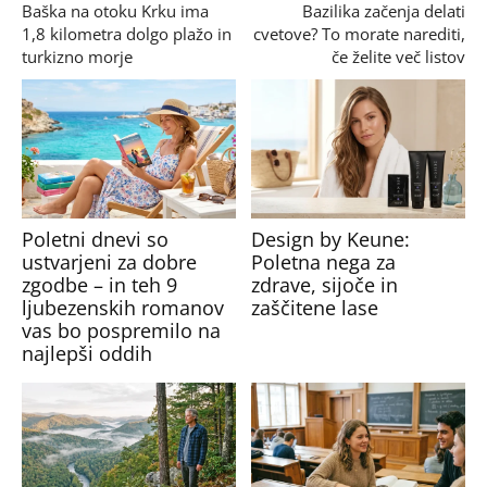
Baška na otoku Krku ima
Bazilika začenja delati
1,8 kilometra dolgo plažo in
cvetove? To morate narediti,
turkizno morje
če želite več listov
Poletni dnevi so
Design by Keune:
ustvarjeni za dobre
Poletna nega za
zgodbe – in teh 9
zdrave, sijoče in
ljubezenskih romanov
zaščitene lase
vas bo pospremilo na
najlepši oddih