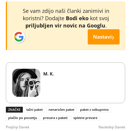
Se vam zdijo naši članki zanimivi in
koristni? Dodajte
Bodi eko
kot svoj
priljubljen vir novic na Googlu
.
›
Nastavi
M. K.
ZNAČKE
lažni paket
nenaročen paket
paket z odkupnino
plačilo po povzetju
prevara s paketi
spletne prevare
Prejšnji članek
Naslednji članek