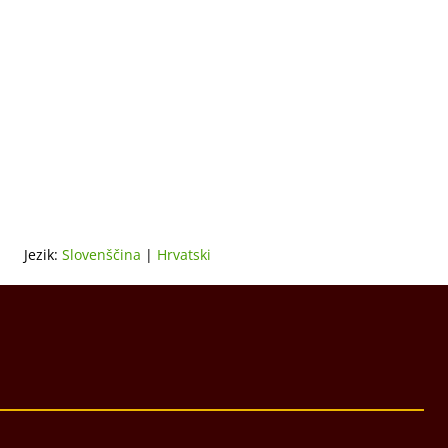
Jezik:
Slovenščina
|
Hrvatski