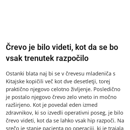
Črevo je bilo videti, kot da se bo
vsak trenutek razpočilo
Ostanki blata naj bi se v črevesu mladeniča s
Kitajske kopičili več kot dve desetletji, torej
praktično njegovo celotno življenje. Posledično
je postalo njegovo črevo zelo vneto in močno
razširjeno. Kot je povedal eden izmed
zdravnikov, ki so izvedli operativni poseg, je bilo
črevo videti, kot da se lahko vsak hip razpoči. Na
srečo je stanje pacienta po operaciji, ki je trajala