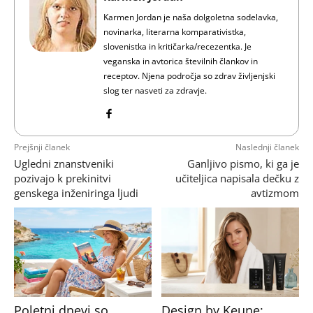
Karmen Jordan je naša dolgoletna sodelavka,
novinarka, literarna komparativistka,
slovenistka in kritičarka/recezentka. Je
veganska in avtorica številnih člankov in
receptov. Njena področja so zdrav življenjski
slog ter nasveti za zdravje.
Prejšnji članek
Naslednji članek
Ugledni znanstveniki
Ganljivo pismo, ki ga je
pozivajo k prekinitvi
učiteljica napisala dečku z
genskega inženiringa ljudi
avtizmom
Poletni dnevi so
Design by Keune: