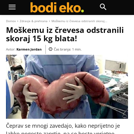
Domov
Zdravje & prehrana
Moškemu iz črevesa odstranili skoraj...
Moškemu iz črevesa odstranili
skoraj 15 kg blata!
Avtor:
Karmen Jordan
Čas branja:
1
min.
Čeprav se mnogi zavedajo, kako neprijetno je
lahko pogosto zaprtje, pa se boste verjetno