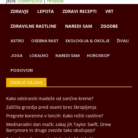
Jezik:
Slovenščina
|
Hrvatski
ZDRAVJE
LEPOTA
ZDRAVI RECEPTI
VRT
ZDRAVILNE RASTLINE
NAREDI SAM
ZGODBE
ASTRO
OSEBNA RAST
EKOLOGIJA & OKOLJE
ŽIVALI
JOGA
LOKALNO
NAREDI SAM
HOROSKOP
POGOVORI
ZADNJE OBJAVE
Kako odstraniti madeže od sončne kreme?
Zaščita grozdja pred osami brez škropljenja
Pregrete korenine v loncih: Kako rešiti rastline?
Mednarodni dan mačk: zakaj jih Taylor Swift, Drew
Barrymore in druge zvezde tako obožujejo?