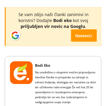
Se vam zdijo naši članki zanimivi in
koristni? Dodajte
Bodi eko
kot svoj
priljubljen vir novic na Googlu
.
›
Nastavi
Bodi Eko
Na uredništvu s skupnimi močmi pripravljamo
številne članke in prispevke za zdravje in
zdravo življenje, ekologijo ter nasvetov za dom
ter učinkovito rabo energije Že več kot 20 let
spremljamo in raziskujemo omenjena
področja ter se ves čas izobražujemo in
nadgrajujemo svoje znanje.