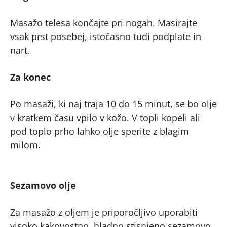
Masažo telesa končajte pri nogah. Masirajte
vsak prst posebej, istočasno tudi podplate in
nart.
Za konec
Po masaži, ki naj traja 10 do 15 minut, se bo olje
v kratkem času vpilo v kožo. V topli kopeli ali
pod toplo prho lahko olje sperite z blagim
milom.
Sezamovo olje
Za masažo z oljem je priporočljivo uporabiti
visoko kakovostno, hladno stisnjeno sezamovo