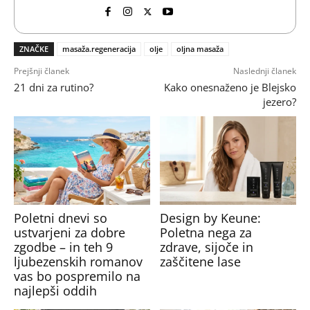
ZNAČKE
masaža.regeneracija
olje
oljna masaža
Prejšnji članek
Naslednji članek
21 dni za rutino?
Kako onesnaženo je Blejsko
jezero?
Poletni dnevi so
Design by Keune:
ustvarjeni za dobre
Poletna nega za
zgodbe – in teh 9
zdrave, sijoče in
ljubezenskih romanov
zaščitene lase
vas bo pospremilo na
najlepši oddih