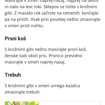
Masirajte v smeri naprej-nazaj, najprej na desni
in nato na levi roki. Sklepov se lotite s krožnimi
gibi. Z masažo rok začnite na ramenih, končajte
pa na prstih. Vsak prst posebej nežno zmasirajte
v smeri proti nohtu.
Prsni koš
S krožnimi gibi nežno masirajte prsni koš,
ženske tudi okoli prsi. Prsnico previdno
masirajte v smeri naprej-nazaj.
Trebuh
S krožnimi gibi v smeri urnega kazalca
zmasirajte trebuh.