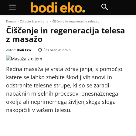
Domov
Zdravje & prehrana
Čiščenje in regeneracija telesa z...
Čiščenje in regeneracija telesa
z masažo
Avtor:
Bodi Eko
Čas branja:
2
min.
Redna masaža je vrsta zdravljenja, s pomočjo
katere se lahko znebite škodljivih snovi in
odstranite telesne strupe, ki so se zaradi
napačnih miselnih procesov, onesnaženega
okolja ali neprimernega življenjskega sloga
nakopičili v vašem telesu.