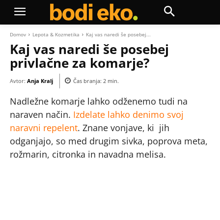
Domov
Lepota & Kozmetika
Kaj vas naredi še posebej...
Kaj vas naredi še posebej
privlačne za komarje?
Avtor:
Anja Kralj
Čas branja:
2
min.
Nadležne komarje lahko odženemo tudi na
naraven način.
Izdelate lahko denimo svoj
naravni repelent
. Znane vonjave, ki jih
odganjajo, so med drugim sivka, poprova meta,
rožmarin, citronka in navadna melisa.