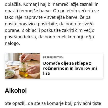
oblačila. Komarji naj bi namreč lažje zaznali in
opazili temnejše barve. Ob poletnih večerih se
tako raje napravite v svetlejše barve, če pa
nosite nogavice poskrbite, da bodo te sveže
oprane. Z oblačili poskusite zakriti čim večjo
površino telesa, da bodo imeli komarji težjo
nalogo.
PREBERITE TUDI
Domače olje za sklepe z
rožmarinom in lovorovimi
listi
Alkohol
Ste opazili, da ste za komarje bolj privlačni tiste