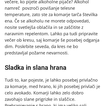
večere, ko pijete alkoholne pijače? Alkohol
namreč povzroči povišanje telesne
temperature, zato ste za komarje tarča številka
ena. Če se alkoholu ne morete odpovedati,
nosite svetlejša oblačila in se zaščitite z
naravnim repelentom. Lahko pa tudi pripravite
večer ob kresu, saj komarje še posebej odganja
dim. Poskrbite seveda, da kres ne bo
predstavljal požarne nevarnosti.
Sladka in slana hrana
Tudi to, kar pojeste, je lahko posebej privlačno
za komarje, med hrano, ki jih posebej privlači je
celo avokado. Komarji lahko zelo dobro
zavohajo slane prigrizke in slaščice.
Prehranjevanje s hrano, ki ima veliko soli