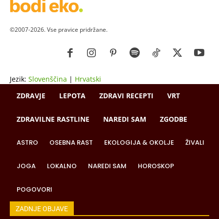
©2007-2026. Vse pravice pridržane.
Jezik:
Slovenščina
|
Hrvatski
ZDRAVJE
LEPOTA
ZDRAVI RECEPTI
VRT
ZDRAVILNE RASTLINE
NAREDI SAM
ZGODBE
ASTRO
OSEBNA RAST
EKOLOGIJA & OKOLJE
ŽIVALI
JOGA
LOKALNO
NAREDI SAM
HOROSKOP
POGOVORI
ZADNJE OBJAVE