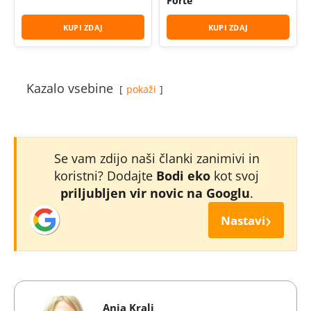
Forte
KUPI ZDAJ
KUPI ZDAJ
Kazalo vsebine
pokaži
Se vam zdijo naši članki zanimivi in
koristni? Dodajte
Bodi eko
kot svoj
priljubljen vir novic na Googlu
.
›
Nastavi
Anja Kralj