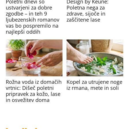
Poletni dnevi so
Design by Keune:
ustvarjeni za dobre
Poletna nega za
zgodbe – in teh 9
zdrave, sijoče in
ljubezenskih romanov
zaščitene lase
vas bo pospremilo na
najlepši oddih
Rožna voda iz domačih
Kopel za utrujene noge
vrtnic: Dišeč poletni
iz rmana, mete in soli
pripravek za kožo, lase
in osvežitev doma