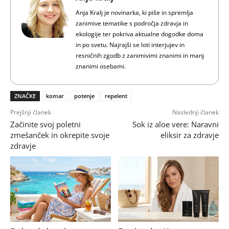
Anja Kralj je novinarka, ki piše in spremlja
zanimive tematike s področja zdravja in
ekologije ter pokriva aktualne dogodke doma
in po svetu. Najrajši se loti interjujev in
resničnih zgodb z zanimivimi znanimi in manj
znanimi osebami.
ZNAČKE
komar
potenje
repelent
Prejšnji članek
Naslednji članek
Začinite svoj poletni
Sok iz aloe vere: Naravni
zmešanček in okrepite svoje
eliksir za zdravje
zdravje