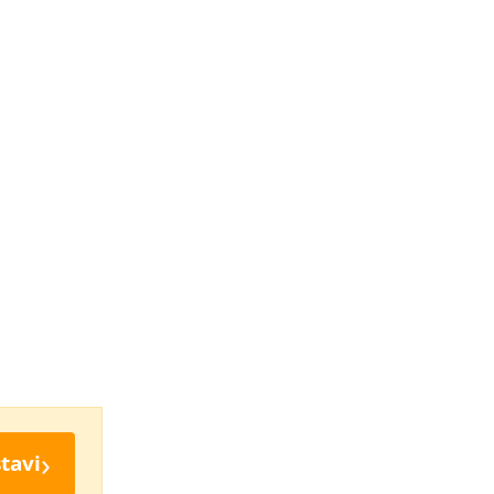
›
tavi