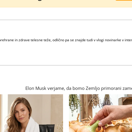
ehrane in zdrave telesne teže, odlično pa se znajde tudi v vlogi novinarke v intervj
Elon Musk verjame, da bomo Zemljo primorani zame