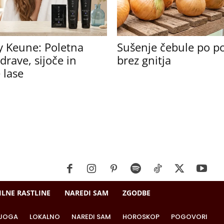
y Keune: Poletna
Sušenje čebule po p
drave, sijoče in
brez gnitja
 lase
ILNE RASTLINE
NAREDI SAM
ZGODBE
JOGA
LOKALNO
NAREDI SAM
HOROSKOP
POGOVORI