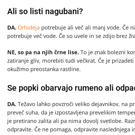
Ali so listi nagubani?
DA.
Orhideja
potrebuje ali več ali manj vode. Če ni
potrebuje več vode. Če so uvele in se zdijo brez živl
NE, so pa na njih črne lise.
To je znak bolezni kor
zatiranje gliv, morebiti tudi večkrat. Če je prizadeti 
okužimo preostanka rastline.
Se popki obarvajo rumeno ali odpa
DA.
Težavo lahko povzroči veliko dejavnikov, na p
preveč suha, da je izpostavljena prevelikim temper
je pretirano zalita ali pa nima dovolj svetlobe. Razm
odpravite. Če ne pomaga, odpravite naslednjega in