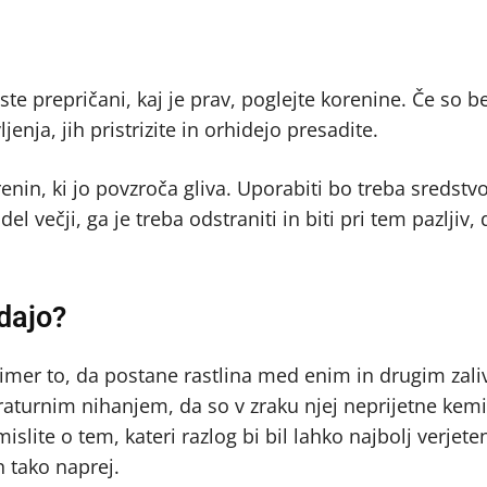
ste prepričani, kaj je prav, poglejte korenine. Če so be
jenja, jih pristrizite in orhidejo presadite.
enin, ki jo povzroča gliva. Uporabiti bo treba sredstv
del večji, ga je treba odstraniti in biti pri tem pazljiv,
dajo?
rimer to, da postane rastlina med enim in drugim zal
aturnim nihanjem, da so v zraku njej neprijetne kemik
islite o tem, kateri razlog bi bil lahko najbolj verjeten
 tako naprej.