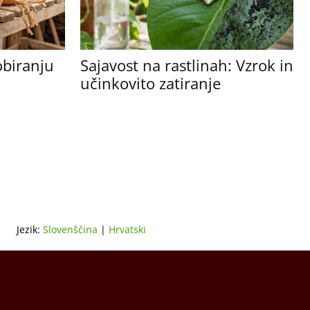
obiranju
Sajavost na rastlinah: Vzrok in
učinkovito zatiranje
Jezik:
Slovenščina
|
Hrvatski