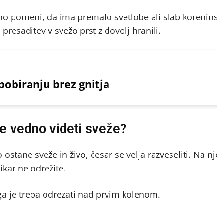
o pomeni, da ima premalo svetlobe ali slab korenins
presaditev v svežo prst z dovolj hranili.
pobiranju brez gnitja
še vedno videti sveže?
 ostane sveže in živo, česar se velja razveseliti. Na 
nikar ne odrežite.
a je treba odrezati nad prvim kolenom.