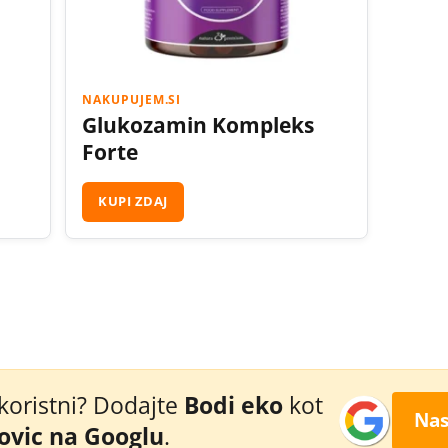
NAKUPUJEM.SI
Glukozamin Kompleks
Forte
KUPI ZDAJ
 koristni? Dodajte
Bodi eko
kot
Nas
novic na Googlu
.