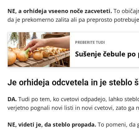
NE, a orhideja vseeno noče zacveteti.
To običajn
da je prekomerno zalita ali pa preprosto potrebuje 
PREBERITE TUDI
Sušenje čebule po 
Je orhideja odcvetela in je steblo 
DA.
Tudi po tem, ko cvetovi odpadejo, lahko steblo
verjetno pognali novi listi in novi cvetovi, zato ga 
NE, videti je, da steblo propada.
To pomeni, da g