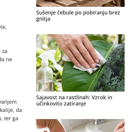
Sušenje čebule po pobiranju brez
gnitja
le,
o za
 da ne
Sajavost na rastlinah: Vzrok in
ivanjem
učinkovito zatiranje
alije, da
, ter ga