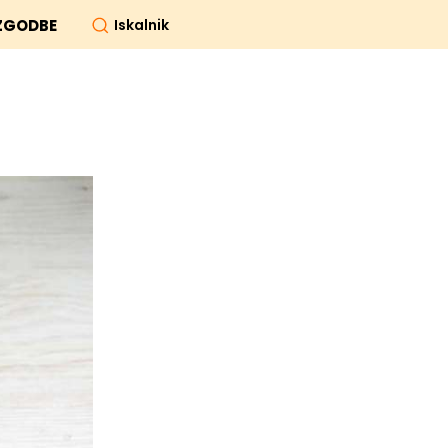
Iskalnik
ZGODBE