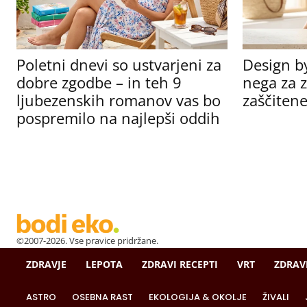
Poletni dnevi so ustvarjeni za
Design b
dobre zgodbe – in teh 9
nega za z
ljubezenskih romanov vas bo
zaščitene
pospremilo na najlepši oddih
©2007-2026. Vse pravice pridržane.
ZDRAVJE
LEPOTA
ZDRAVI RECEPTI
VRT
ZDRAV
ASTRO
OSEBNA RAST
EKOLOGIJA & OKOLJE
ŽIVALI