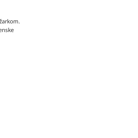
 žarkom.
kenske