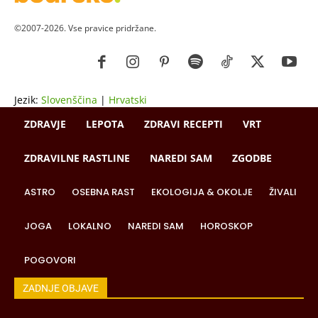
©2007-2026. Vse pravice pridržane.
Jezik:
Slovenščina
|
Hrvatski
ZDRAVJE
LEPOTA
ZDRAVI RECEPTI
VRT
ZDRAVILNE RASTLINE
NAREDI SAM
ZGODBE
ASTRO
OSEBNA RAST
EKOLOGIJA & OKOLJE
ŽIVALI
JOGA
LOKALNO
NAREDI SAM
HOROSKOP
POGOVORI
ZADNJE OBJAVE