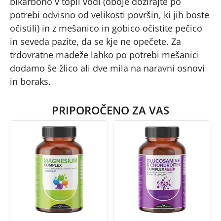
bikarbono v topli vodi (oboje dozirajte po
potrebi odvisno od velikosti površin, ki jih boste
očistili) in z mešanico in gobico očistite pečico
in seveda pazite, da se kje ne opečete. Za
trdovratne madeže lahko po potrebi mešanici
dodamo še žlico ali dve mila na naravni osnovi
in boraks.
PRIPOROČENO ZA VAS