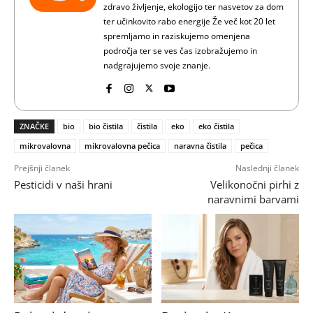
zdravo življenje, ekologijo ter nasvetov za dom
ter učinkovito rabo energije Že več kot 20 let
spremljamo in raziskujemo omenjena
področja ter se ves čas izobražujemo in
nadgrajujemo svoje znanje.
ZNAČKE
bio
bio čistila
čistila
eko
eko čistila
mikrovalovna
mikrovalovna pečica
naravna čistila
pečica
Prejšnji članek
Naslednji članek
Pesticidi v naši hrani
Velikonočni pirhi z
naravnimi barvami