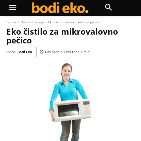
Domov
Dom & Energija
Eko čistilo za mikrovalovno pečico
Eko čistilo za mikrovalovno
pečico
Avtor:
Bodi Eko
Čas branja:
Less than 1
min.