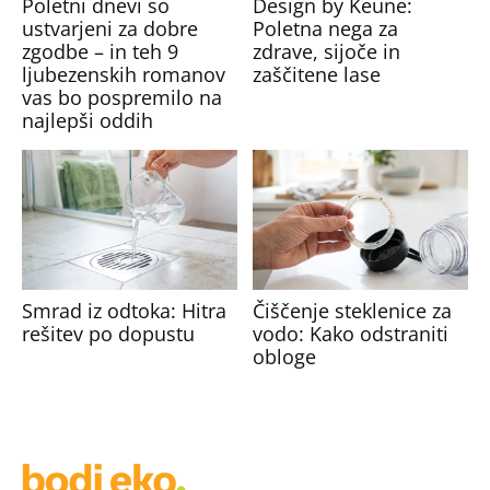
Poletni dnevi so
Design by Keune:
ustvarjeni za dobre
Poletna nega za
zgodbe – in teh 9
zdrave, sijoče in
ljubezenskih romanov
zaščitene lase
vas bo pospremilo na
najlepši oddih
Smrad iz odtoka: Hitra
Čiščenje steklenice za
rešitev po dopustu
vodo: Kako odstraniti
obloge