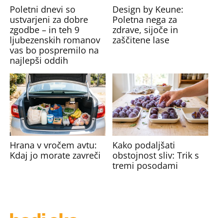
Poletni dnevi so
Design by Keune:
ustvarjeni za dobre
Poletna nega za
zgodbe – in teh 9
zdrave, sijoče in
ljubezenskih romanov
zaščitene lase
vas bo pospremilo na
najlepši oddih
Hrana v vročem avtu:
Kako podaljšati
Kdaj jo morate zavreči
obstojnost sliv: Trik s
tremi posodami