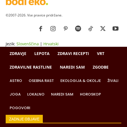
©2007-2026. Vse pravice pridržane.
Jezik:
Slovenščina
|
Hrvatski
ZDRAVJE
LEPOTA
ZDRAVI RECEPTI
VRT
ZDRAVILNE RASTLINE
NAREDI SAM
ZGODBE
ASTRO
OSEBNA RAST
EKOLOGIJA & OKOLJE
ŽIVALI
JOGA
LOKALNO
NAREDI SAM
HOROSKOP
POGOVORI
ZADNJE OBJAVE