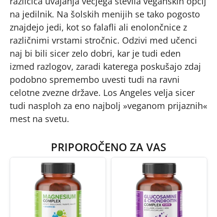
različica uvajanja večjega števila veganskih opcij
na jedilnik. Na šolskih menijih se tako pogosto
znajdejo jedi, kot so falafli ali enolončnice z
različnimi vrstami stročnic. Odzivi med učenci
naj bi bili sicer zelo dobri, kar je tudi eden
izmed razlogov, zaradi katerega poskušajo zdaj
podobno spremembo uvesti tudi na ravni
celotne zvezne države. Los Angeles velja sicer
tudi nasploh za eno najbolj »veganom prijaznih«
mest na svetu.
PRIPOROČENO ZA VAS