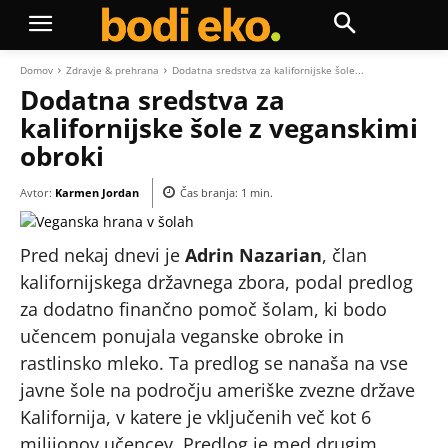
Domov
Zdravje & prehrana
Dodatna sredstva za kalifornijske šole...
Dodatna sredstva za
kalifornijske šole z veganskimi
obroki
Avtor:
Karmen Jordan
Čas branja:
1
min.
Pred nekaj dnevi je
Adrin Nazarian
, član
kalifornijskega državnega zbora, podal predlog
za dodatno finančno pomoč šolam, ki bodo
učencem ponujala veganske obroke in
rastlinsko mleko. Ta predlog se nanaša na vse
javne šole na področju ameriške zvezne države
Kalifornija, v katere je vključenih več kot 6
milijonov učencev. Predlog je med drugim