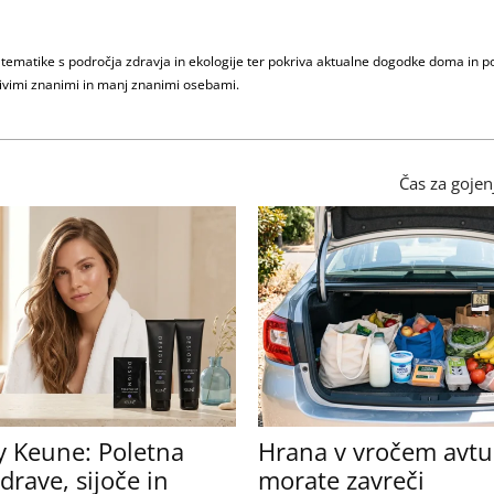
e tematike s področja zdravja in ekologije ter pokriva aktualne dogodke doma in p
imivimi znanimi in manj znanimi osebami.
Čas za gojen
y Keune: Poletna
Hrana v vročem avtu:
drave, sijoče in
morate zavreči