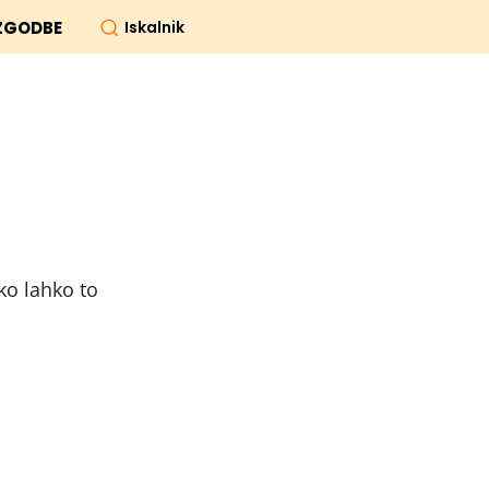
Iskalnik
ZGODBE
ko lahko to