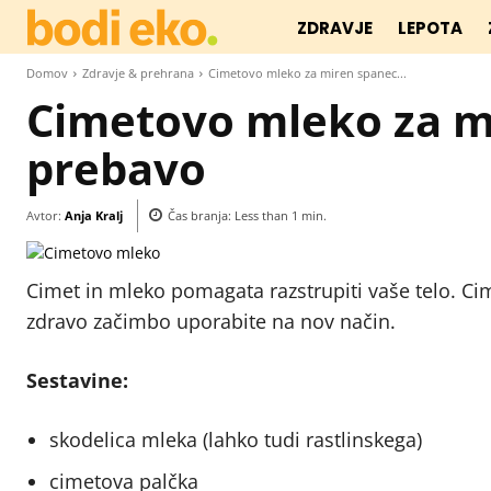
ZDRAVJE
LEPOTA
Domov
Zdravje & prehrana
Cimetovo mleko za miren spanec...
Cimetovo mleko za mi
prebavo
Avtor:
Anja Kralj
Čas branja:
Less than 1
min.
Cimet in mleko pomagata razstrupiti vaše telo. Cim
zdravo začimbo uporabite na nov način.
Sestavine:
skodelica mleka (lahko tudi rastlinskega)
cimetova palčka