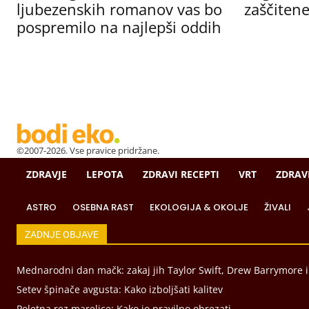
ljubezenskih romanov vas bo
zaščitene
pospremilo na najlepši oddih
©2007-2026. Vse pravice pridržane.
ZDRAVJE
LEPOTA
ZDRAVI RECEPTI
VRT
ZDRAV
ASTRO
OSEBNA RAST
EKOLOGIJA & OKOLJE
ŽIVALI
ZADNJE OBJAVE
Mednarodni dan mačk: zakaj jih Taylor Swift, Drew Barrymore 
Setev špinače avgusta: Kako izboljšati kalitev
Poletna rez marelice: Kako jo pravilno obrezati