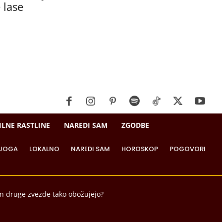
 lase
ILNE RASTLINE
NAREDI SAM
ZGODBE
JOGA
LOKALNO
NAREDI SAM
HOROSKOP
POGOVORI
in druge zvezde tako obožujejo?