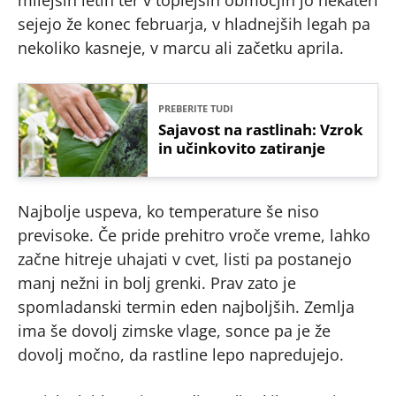
sejejo že konec februarja, v hladnejših legah pa
nekoliko kasneje, v marcu ali začetku aprila.
PREBERITE TUDI
Sajavost na rastlinah: Vzrok
in učinkovito zatiranje
Najbolje uspeva, ko temperature še niso
previsoke. Če pride prehitro vroče vreme, lahko
začne hitreje uhajati v cvet, listi pa postanejo
manj nežni in bolj grenki. Prav zato je
spomladanski termin eden najboljših. Zemlja
ima še dovolj zimske vlage, sonce pa je že
dovolj močno, da rastline lepo napredujejo.