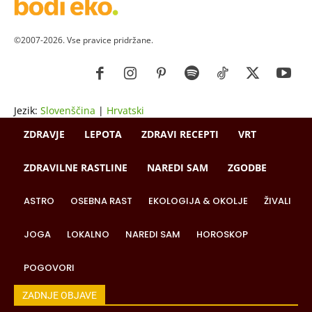
©2007-2026. Vse pravice pridržane.
Jezik:
Slovenščina
|
Hrvatski
ZDRAVJE
LEPOTA
ZDRAVI RECEPTI
VRT
ZDRAVILNE RASTLINE
NAREDI SAM
ZGODBE
ASTRO
OSEBNA RAST
EKOLOGIJA & OKOLJE
ŽIVALI
JOGA
LOKALNO
NAREDI SAM
HOROSKOP
POGOVORI
ZADNJE OBJAVE