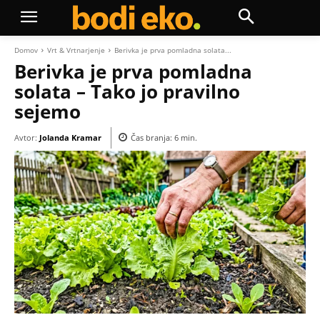
Domov
Vrt & Vrtnarjenje
Berivka je prva pomladna solata...
Berivka je prva pomladna
solata – Tako jo pravilno
sejemo
Avtor:
Jolanda Kramar
Čas branja:
6
min.