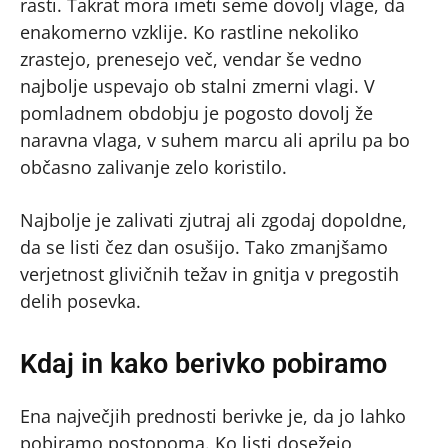
rasti. Takrat mora imeti seme dovolj vlage, da
enakomerno vzklije. Ko rastline nekoliko
zrastejo, prenesejo več, vendar še vedno
najbolje uspevajo ob stalni zmerni vlagi. V
pomladnem obdobju je pogosto dovolj že
naravna vlaga, v suhem marcu ali aprilu pa bo
občasno zalivanje zelo koristilo.
Najbolje je zalivati zjutraj ali zgodaj dopoldne,
da se listi čez dan osušijo. Tako zmanjšamo
verjetnost glivičnih težav in gnitja v pregostih
delih posevka.
Kdaj in kako berivko pobiramo
Ena največjih prednosti berivke je, da jo lahko
pobiramo postopoma. Ko listi dosežejo