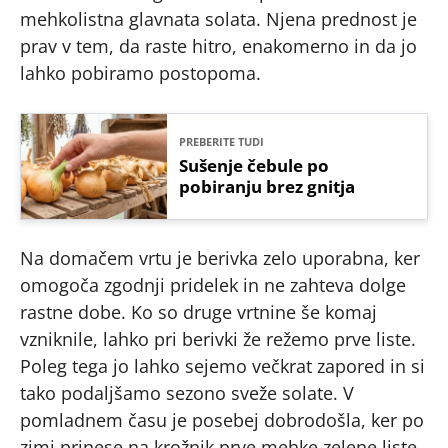
mehkolistna glavnata solata. Njena prednost je
prav v tem, da raste hitro, enakomerno in da jo
lahko pobiramo postopoma.
PREBERITE TUDI
Sušenje čebule po
pobiranju brez gnitja
Na domačem vrtu je berivka zelo uporabna, ker
omogoča zgodnji pridelek in ne zahteva dolge
rastne dobe. Ko so druge vrtnine še komaj
vzniknile, lahko pri berivki že režemo prve liste.
Poleg tega jo lahko sejemo večkrat zapored in si
tako podaljšamo sezono sveže solate. V
pomladnem času je posebej dobrodošla, ker po
zimi prinese na krožnik prve mehke zelene liste,