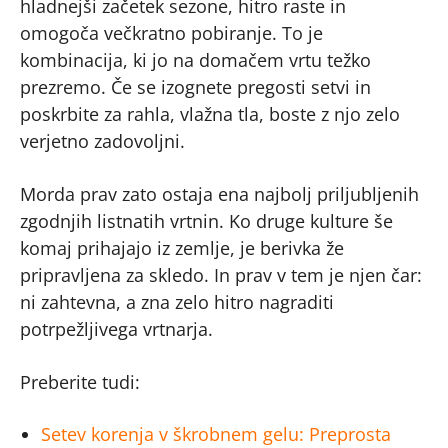
hladnejši začetek sezone, hitro raste in
omogoča večkratno pobiranje. To je
kombinacija, ki jo na domačem vrtu težko
prezremo. Če se izognete pregosti setvi in
poskrbite za rahla, vlažna tla, boste z njo zelo
verjetno zadovoljni.
Morda prav zato ostaja ena najbolj priljubljenih
zgodnjih listnatih vrtnin. Ko druge kulture še
komaj prihajajo iz zemlje, je berivka že
pripravljena za skledo. In prav v tem je njen čar:
ni zahtevna, a zna zelo hitro nagraditi
potrpežljivega vrtnarja.
Preberite tudi:
Setev korenja v škrobnem gelu: Preprosta