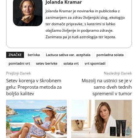
Jolanda Kramar
Jolanda Kramar je novinarka in publicistka z
zanimanjem za zdrav življenjski slog, ekologijo
ter domače pripravke, s katerimi si lahko
olajšamo življenje in podpramo zdravje.
Zanimata pa jo tudi astrologija ter lepota.
ZNAČKE
berivka
Lactuca sativa var. acephala
pomladna solata
pomladni vrt
setev berivke
solata vrt
vrt spomladi
Prejšnji članek
Naslednji članek
Setev korenja v škrobnem
Mozolj na ustnici se je v
gelu: Preprosta metoda za
samo dveh tednih
boljšo kalitev
spremenil v tumor