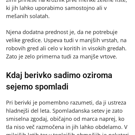
ki jih lahko uporabimo samostojno ali v
mešanih solatah.
Njena dodatna prednost je, da ne potrebuje
velike gredice. Uspeva tudi v manjših vrstah, na
robovih gred ali celo v koritih in visokih gredah.
Zato je zelo primerna tudi za manjše vrtove.
Kdaj berivko sadimo oziroma
sejemo spomladi
Pri berivki je pomembno razumeti, da ji ustreza
hladnejši del leta. Spomladanska setev je zato
smiselna zgodaj, običajno od marca naprej, ko
tla niso več razmočena in jih lahko obdelamo. V
milejših letih ter v toplejših območjih jo nekateri