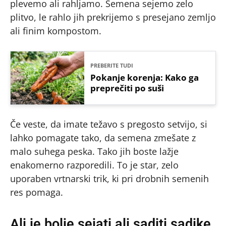
plevemo ali rahljamo. Semena sejemo zelo
plitvo, le rahlo jih prekrijemo s presejano zemljo
ali finim kompostom.
PREBERITE TUDI
Pokanje korenja: Kako ga
preprečiti po suši
Če veste, da imate težavo s pregosto setvijo, si
lahko pomagate tako, da semena zmešate z
malo suhega peska. Tako jih boste lažje
enakomerno razporedili. To je star, zelo
uporaben vrtnarski trik, ki pri drobnih semenih
res pomaga.
Ali je bolje sejati ali saditi sadike