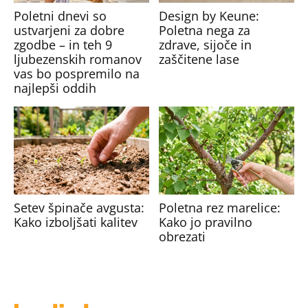
Poletni dnevi so
Design by Keune:
ustvarjeni za dobre
Poletna nega za
zgodbe – in teh 9
zdrave, sijoče in
ljubezenskih romanov
zaščitene lase
vas bo pospremilo na
najlepši oddih
Setev špinače avgusta:
Poletna rez marelice:
Kako izboljšati kalitev
Kako jo pravilno
obrezati