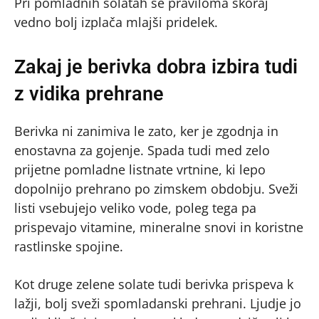
Pri pomladnih solatah se praviloma skoraj
vedno bolj izplača mlajši pridelek.
Zakaj je berivka dobra izbira tudi
z vidika prehrane
Berivka ni zanimiva le zato, ker je zgodnja in
enostavna za gojenje. Spada tudi med zelo
prijetne pomladne listnate vrtnine, ki lepo
dopolnijo prehrano po zimskem obdobju. Sveži
listi vsebujejo veliko vode, poleg tega pa
prispevajo vitamine, mineralne snovi in koristne
rastlinske spojine.
Kot druge zelene solate tudi berivka prispeva k
lažji, bolj sveži spomladanski prehrani. Ljudje jo