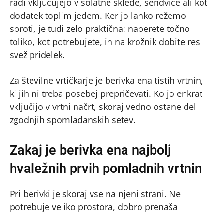
radi vključujejo v solatne sklede, sendviče ali kot
dodatek toplim jedem. Ker jo lahko režemo
sproti, je tudi zelo praktična: naberete točno
toliko, kot potrebujete, in na krožnik dobite res
svež pridelek.
Za številne vrtičkarje je berivka ena tistih vrtnin,
ki jih ni treba posebej prepričevati. Ko jo enkrat
vključijo v vrtni načrt, skoraj vedno ostane del
zgodnjih spomladanskih setev.
Zakaj je berivka ena najbolj
hvaležnih prvih pomladnih vrtnin
Pri berivki je skoraj vse na njeni strani. Ne
potrebuje veliko prostora, dobro prenaša