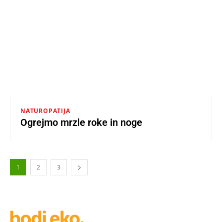
NATUROPATIJA
Ogrejmo mrzle roke in noge
1
2
3