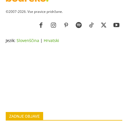
©2007-2026. Vse pravice pridržane.
Jezik:
Slovenščina
|
Hrvatski
ZDRAVJE
LEPOTA
ZDRAVI RECEPTI
VRT
ZDRAVILNE RASTLINE
NAREDI SAM
ZGODBE
ASTRO
OSEBNA RAST
EKOLOGIJA & OKOLJE
ŽIVALI
JOGA
LOKALNO
NAREDI SAM
HOROSKOP
POGOVORI
ZADNJE OBJAVE