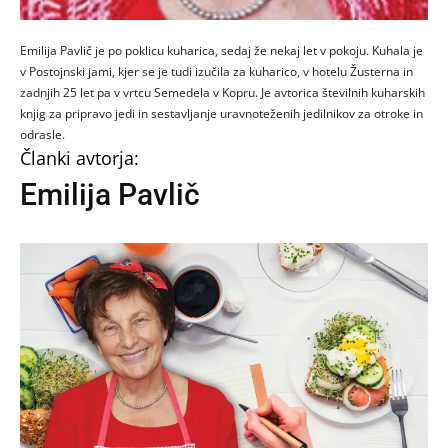
Emilija Pavlič je po poklicu kuharica, sedaj že nekaj let v pokoju. Kuhala je
v Postojnski jami, kjer se je tudi izučila za kuharico, v hotelu Žusterna in
zadnjih 25 let pa v vrtcu Semedela v Kopru. Je avtorica številnih kuharskih
knjig za pripravo jedi in sestavljanje uravnoteženih jedilnikov za otroke in
odrasle.
Članki avtorja:
Emilija Pavlič