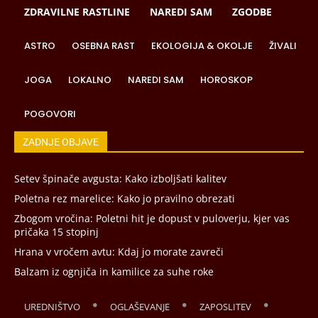
ZDRAVILNE RASTLINE
NAREDI SAM
ZGODBE
ASTRO
OSEBNA RAST
EKOLOGIJA & OKOLJE
ŽIVALI
JOGA
LOKALNO
NAREDI SAM
HOROSKOP
POGOVORI
ZADNJE OBJAVE
Setev špinače avgusta: Kako izboljšati kalitev
Poletna rez marelice: Kako jo pravilno obrezati
Zbogom vročina: Poletni hit je dopust v puloverju, kjer vas
pričaka 15 stopinj
Hrana v vročem avtu: Kdaj jo morate zavreči
Balzam iz ognjiča in kamilice za suhe roke
UREDNIŠTVO
OGLAŠEVANJE
ZAPOSLITEV