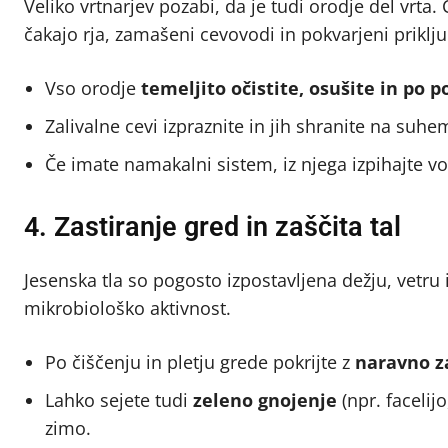
Veliko vrtnarjev pozabi, da je tudi orodje del vrta
čakajo rja, zamašeni cevovodi in pokvarjeni priklju
Vso orodje
temeljito očistite, osušite in po p
Zalivalne cevi izpraznite in jih shranite na suh
Če imate namakalni sistem, iz njega izpihajte v
4. Zastiranje gred in zaščita tal
Jesenska tla so pogosto izpostavljena dežju, vetru i
mikrobiološko aktivnost.
Po čiščenju in pletju grede pokrijte z
naravno z
Lahko sejete tudi
zeleno gnojenje
(npr. facelij
zimo.