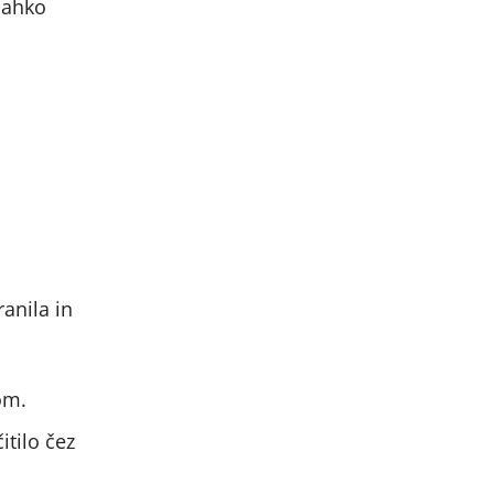
 lahko
ranila in
om.
čitilo čez