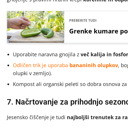
PREBERITE TUDI
Grenke kumare po
Uporabite naravna gnojila z
več kalija in fosfo
Odličen trik je uporaba
bananinih olupkov
, bo
olupki v zemljo).
Kompost ali organski peleti so dobra osnova za i
7. Načrtovanje za prihodnjo sezon
Jesensko čiščenje je tudi
najboljši trenutek za r