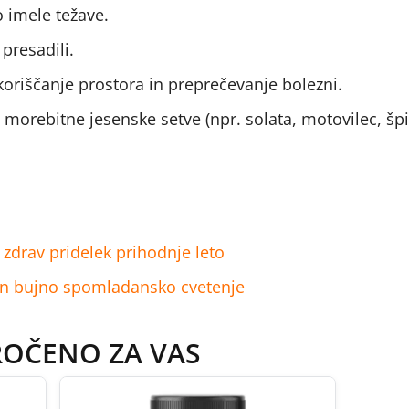
o imele težave.
 presadili.
zkoriščanje prostora in preprečevanje bolezni.
in morebitne jesenske setve (npr. solata, motovilec, šp
 zdrav pridelek prihodnje leto
e in bujno spomladansko cvetenje
ROČENO ZA VAS