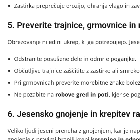
Zastirka preprečuje erozijo, ohranja vlago in zavi
5. Preverite trajnice, grmovnice in
Obrezovanje ni edini ukrep, ki ga potrebujejo. Jese
Odstranite posušene dele in odmrle poganjke.
Občutljive trajnice zaščitite z zastirko ali smrek
Pri grmovnicah preverite morebitne znake bolezn
Ne pozabite na
robove gred in poti
, kjer se po
6. Jesensko gnojenje in krepitev ra
Veliko ljudi jeseni preneha z gnojenjem, kar je nap
gnojenje s pravimi hranili krepi
korenine in odpor