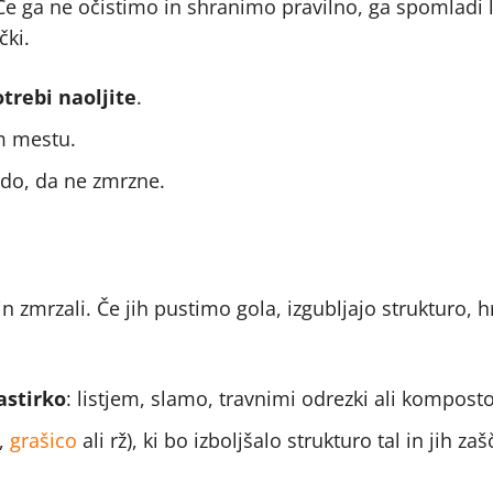
. Če ga ne očistimo in shranimo pravilno, ga spomladi
čki.
otrebi naoljite
.
em mestu.
odo, da ne zmrzne.
n zmrzali. Če jih pustimo gola, izgubljajo strukturo, h
astirko
: listjem, slamo, travnimi odrezki ali kompost
o,
grašico
ali rž), ki bo izboljšalo strukturo tal in jih zaš