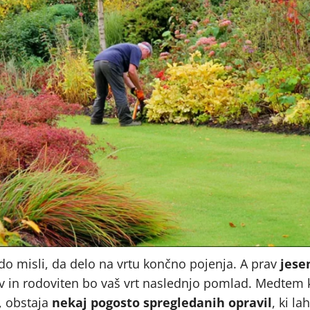
do misli, da delo na vrtu končno pojenja. A prav
jese
rav in rodoviten bo vaš vrt naslednjo pomlad. Medtem 
, obstaja
nekaj pogosto spregledanih opravil
, ki la