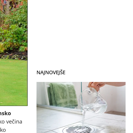
NAJNOVEJŠE
nsko
ko večina
hko