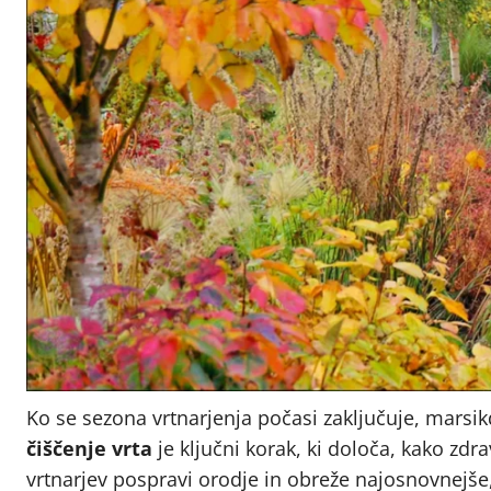
Ko se sezona vrtnarjenja počasi zaključuje, marsik
čiščenje vrta
je ključni korak, ki določa, kako zd
vrtnarjev pospravi orodje in obreže najosnovnejše