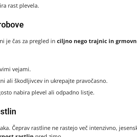
ra rast plevela.
 robove
ni je čas za pregled in
ciljno nego trajnic in grmovn
ovimi vejami.
i ali škodljivcev in ukrepajte pravočasno.
gosto nabira plevel ali odpadno listje.
stlin
aka. Čeprav rastline ne rastejo več intenzivno, jesens
nost rastlin
pred zimo.