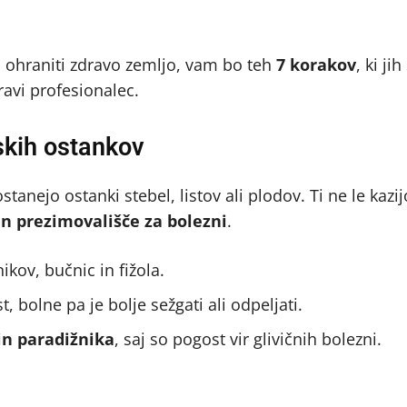
in ohraniti zdravo zemljo, vam bo teh
7 korakov
, ki jih
ravi profesionalec.
nskih ostankov
nejo ostanki stebel, listov ali plodov. Ti ne le kazij
 in prezimovališče za bolezni
.
ikov, bučnic in fižola.
 bolne pa je bolje sežgati ali odpeljati.
in paradižnika
, saj so pogost vir glivičnih bolezni.