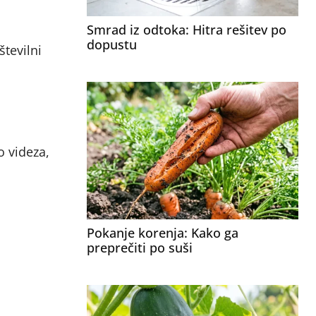
Smrad iz odtoka: Hitra rešitev po
dopustu
 številni
o videza,
Pokanje korenja: Kako ga
preprečiti po suši