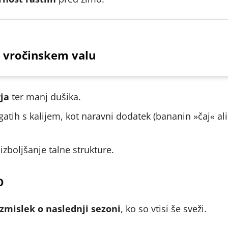
 vročinskem valu
rja
ter manj dušika.
gatih s kalijem, kot naravni dodatek (bananin »čaj« al
zboljšanje talne strukture.
o
azmislek o naslednji sezoni
, ko so vtisi še sveži.