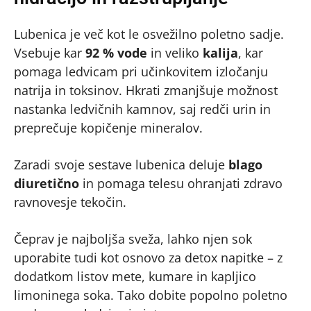
Lubenica je več kot le osvežilno poletno sadje.
Vsebuje kar
92 % vode
in veliko
kalija
, kar
pomaga ledvicam pri učinkovitem izločanju
natrija in toksinov. Hkrati zmanjšuje možnost
nastanka ledvičnih kamnov, saj redči urin in
preprečuje kopičenje mineralov.
Zaradi svoje sestave lubenica deluje
blago
diuretično
in pomaga telesu ohranjati zdravo
ravnovesje tekočin.
Čeprav je najboljša sveža, lahko njen sok
uporabite tudi kot osnovo za detox napitke – z
dodatkom listov mete, kumare in kapljico
limoninega soka. Tako dobite popolno poletno