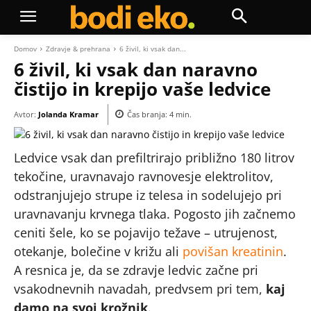
Domov
Zdravje & prehrana
6 živil, ki vsak dan...
6 živil, ki vsak dan naravno
čistijo in krepijo vaše ledvice
Avtor:
Jolanda Kramar
Čas branja:
4
min.
Ledvice vsak dan prefiltrirajo približno 180 litrov
tekočine, uravnavajo ravnovesje elektrolitov,
odstranjujejo strupe iz telesa in sodelujejo pri
uravnavanju krvnega tlaka. Pogosto jih začnemo
ceniti šele, ko se pojavijo težave – utrujenost,
otekanje, bolečine v križu ali
povišan kreatinin
.
A resnica je, da se zdravje ledvic začne pri
vsakodnevnih navadah, predvsem pri tem,
kaj
damo na svoj krožnik
.