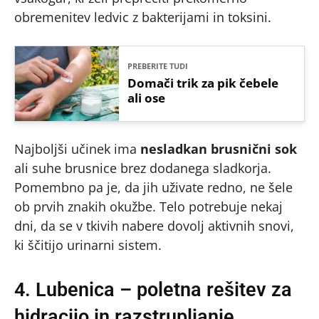
obremenitev ledvic z bakterijami in toksini.
PREBERITE TUDI
Domači trik za pik čebele
ali ose
Najboljši učinek ima
nesladkan brusnični sok
ali suhe brusnice brez dodanega sladkorja.
Pomembno pa je, da jih uživate redno, ne šele
ob prvih znakih okužbe. Telo potrebuje nekaj
dni, da se v tkivih nabere dovolj aktivnih snovi,
ki ščitijo urinarni sistem.
4. Lubenica – poletna rešitev za
hidracijo in razstrupljanje