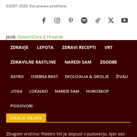
©2007-2026. Vse pravice pridržane.
Jezik:
Slovenščina
|
Hrvatski
ZDRAVJE
LEPOTA
ZDRAVI RECEPTI
VRT
ZDRAVILNE RASTLINE
NAREDI SAM
ZGODBE
ASTRO
OSEBNA RAST
EKOLOGIJA & OKOLJE
ŽIVALI
JOGA
LOKALNO
NAREDI SAM
HOROSKOP
POGOVORI
ZADNJE OBJAVE
Zbogom vročina: Poletni hit je dopust v puloverju, kjer vas