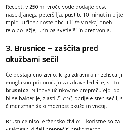
Recept: v 250 ml vroče vode dodajte pest
nasekljanega peteršilja, pustite 10 minut in pijte
toplo. Učinek boste občutili že v nekaj dneh –
telo bo lažje, urin pa svetlejši in brez vonja.
3. Brusnice – zaščita pred
okužbami sečil
Če obstaja eno živilo, ki ga zdravniki in zeliščarji
enoglasno priporočajo za zdrave ledvice, so to
brusnice
. Njihove učinkovine preprečujejo, da
bi se bakterije, zlasti
E. coli
, oprijele sten sečil, s
čimer zmanjšajo možnost okužb in vnetij.
Brusnice niso le “žensko živilo” – koristne so za
vsakogar, ki želi preprečiti prekomerno