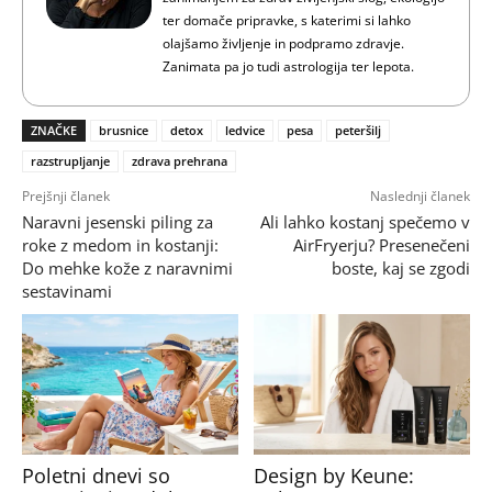
ter domače pripravke, s katerimi si lahko
olajšamo življenje in podpramo zdravje.
Zanimata pa jo tudi astrologija ter lepota.
ZNAČKE
brusnice
detox
ledvice
pesa
peteršilj
razstrupljanje
zdrava prehrana
Prejšnji članek
Naslednji članek
Naravni jesenski piling za
Ali lahko kostanj spečemo v
roke z medom in kostanji:
AirFryerju? Presenečeni
Do mehke kože z naravnimi
boste, kaj se zgodi
sestavinami
Poletni dnevi so
Design by Keune: