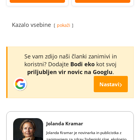
Kazalo vsebine
pokaži
Se vam zdijo naši članki zanimivi in
koristni? Dodajte
Bodi eko
kot svoj
priljubljen vir novic na Googlu
.
›
Nastavi
Jolanda Kramar
Jolanda Kramar je novinarka in publicistka z
zanimanjem za zdrav življenjski slog, ekologijo