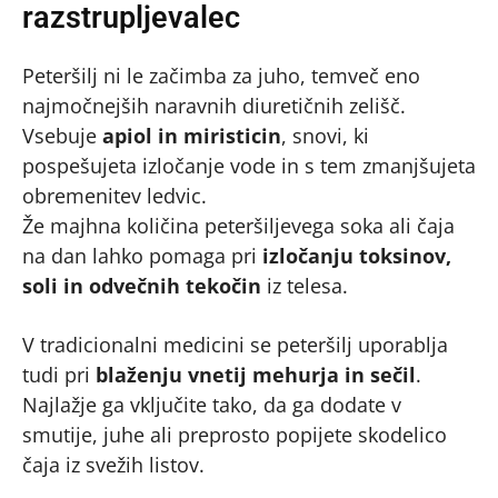
razstrupljevalec
Peteršilj ni le začimba za juho, temveč eno
najmočnejših naravnih diuretičnih zelišč.
Vsebuje
apiol in miristicin
, snovi, ki
pospešujeta izločanje vode in s tem zmanjšujeta
obremenitev ledvic.
Že majhna količina peteršiljevega soka ali čaja
na dan lahko pomaga pri
izločanju toksinov,
soli in odvečnih tekočin
iz telesa.
V tradicionalni medicini se peteršilj uporablja
tudi pri
blaženju vnetij mehurja in sečil
.
Najlažje ga vključite tako, da ga dodate v
smutije, juhe ali preprosto popijete skodelico
čaja iz svežih listov.