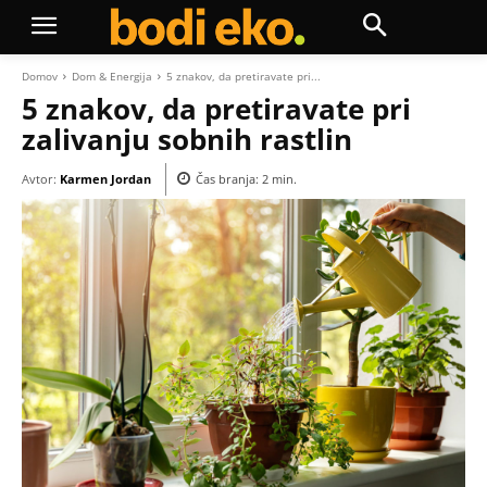
Domov
Dom & Energija
5 znakov, da pretiravate pri...
5 znakov, da pretiravate pri
zalivanju sobnih rastlin
Avtor:
Karmen Jordan
Čas branja:
2
min.