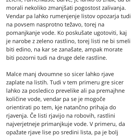
morali nekoliko zmanjšati pogostost zalivanja.
Vendar pa lahko rumenjenje listov opozarja tudi
na povsem nasprotno težavo, torej na
pomanjkanje vode. Ko poskušate ugotoviti, kaj
je narobe z zeleno rastlino, torej listi ne bi smeli
biti edino, na kar se zanašate, ampak morate
biti pozorni tudi na druge dele rastline.
Malce manj dvoumne so sicer lahko rjave
zaplate na listih. Tudi v tem primeru gre sicer
lahko za posledico prevelike ali pa premajhne
količine vode, vendar pa se je mogoče
orientirati po tem, kje natančno prihaja do
rjavenja. Če listi rjavijo na robovih, rastlini
najverjetneje primanjkuje vode. V primeru, da
opažate rjave lise po sredini lista, pa je bolj