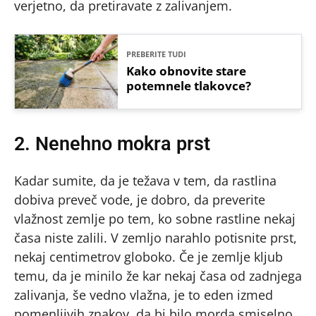
verjetno, da pretiravate z zalivanjem.
PREBERITE TUDI
Kako obnovite stare
potemnele tlakovce?
2. Nenehno mokra prst
Kadar sumite, da je težava v tem, da rastlina
dobiva preveč vode, je dobro, da preverite
vlažnost zemlje po tem, ko sobne rastline nekaj
časa niste zalili. V zemljo narahlo potisnite prst,
nekaj centimetrov globoko. Če je zemlje kljub
temu, da je minilo že kar nekaj časa od zadnjega
zalivanja, še vedno vlažna, je to eden izmed
pomenljivih znakov, da bi bilo morda smiselno