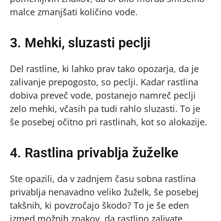
malce zmanjšati količino vode.
3. Mehki, sluzasti peclji
Del rastline, ki lahko prav tako opozarja, da je
zalivanje prepogosto, so peclji. Kadar rastlina
dobiva preveč vode, postanejo namreč peclji
zelo mehki, včasih pa tudi rahlo sluzasti. To je
še posebej očitno pri rastlinah, kot so alokazije.
4. Rastlina privablja žuželke
Ste opazili, da v zadnjem času sobna rastlina
privablja nenavadno veliko žuželk, še posebej
takšnih, ki povzročajo škodo? To je še eden
izmed možnih znakov, da rastlino zalivate