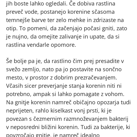
jih boste lahko ogledali. Če dobiva rastlina
preveč vode, postanejo korenine sčasoma
temnejše barve ter zelo mehke in zdrizaste na
otip. To pomeni, da začenjajo počasi gniti, zato
je nujno, da omejite zalivanje in upate, da si
rastlina vendarle opomore.
Še bolje pa je, da rastlino čim prej presadite v
svežo zemljo, nato pa jo postavite na sončno
mesto, v prostor z dobrim prezračevanjem.
Včasih sicer preverjanje stanja korenin niti ni
potrebno, ampak si lahko pomagate z vohom.
Na gnitje korenin namreč običajno opozarja tudi
neprijeten, rahlo kiselkast vonj prsti, ki je
povezan s čezmernim razmnoževanjem bakterij
v neposredni bližini korenin. Tudi za bakterije, ki
povzročajo gnitje, je namreč idealno