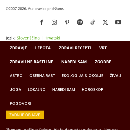
©2007-2026. Vse pravice pridržane.
Jezik:
Slovenščina
|
Hrvatski
ZDRAVJE
LEPOTA
ZDRAVI RECEPTI
VRT
ZDRAVILNE RASTLINE
NAREDI SAM
ZGODBE
ASTRO
OSEBNA RAST
EKOLOGIJA & OKOLJE
ŽIVALI
JOGA
LOKALNO
NAREDI SAM
HOROSKOP
POGOVORI
ZADNJE OBJAVE
Zbogom vročina: Poletni hit je dopust v puloverju, kjer vas