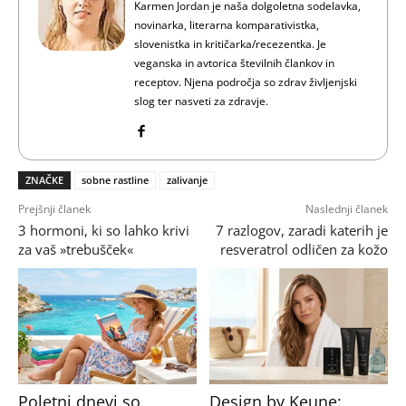
Karmen Jordan je naša dolgoletna sodelavka,
novinarka, literarna komparativistka,
slovenistka in kritičarka/recezentka. Je
veganska in avtorica številnih člankov in
receptov. Njena področja so zdrav življenjski
slog ter nasveti za zdravje.
ZNAČKE
sobne rastline
zalivanje
Prejšnji članek
Naslednji članek
3 hormoni, ki so lahko krivi
7 razlogov, zaradi katerih je
za vaš »trebušček«
resveratrol odličen za kožo
Poletni dnevi so
Design by Keune: